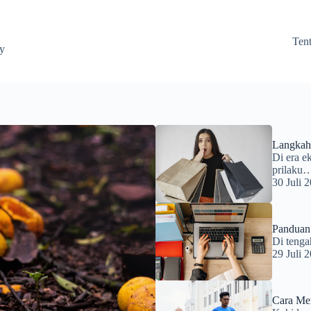
Ten
ay
Langkah 
Di era e
prilaku
30 Juli 
Panduan
Di tenga
29 Juli 
Cara Me