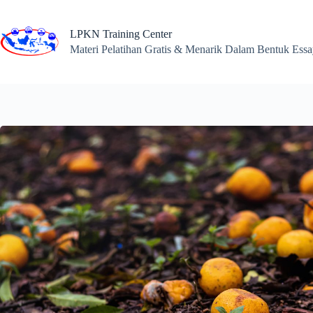
Skip
to
content
LPKN Training Center
Materi Pelatihan Gratis & Menarik Dalam Bentuk Ess