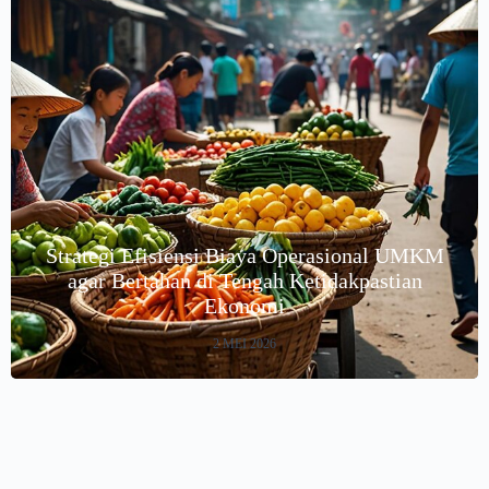
Strategi Efisiensi Biaya Operasional UMKM
agar Bertahan di Tengah Ketidakpastian
Ekonomi
2 MEI 2026