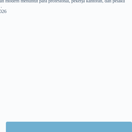
n modern menuntut para profesional, pekerja kantoran, dan pelaku
…
2026