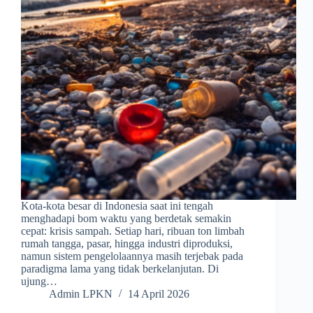
Kota-kota besar di Indonesia saat ini tengah
menghadapi bom waktu yang berdetak semakin
cepat: krisis sampah. Setiap hari, ribuan ton limbah
rumah tangga, pasar, hingga industri diproduksi,
namun sistem pengelolaannya masih terjebak pada
paradigma lama yang tidak berkelanjutan. Di
ujung…
Admin LPKN
14 April 2026