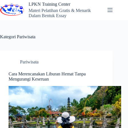
Skip
LPKN Training Center
to
Materi Pelatihan Gratis & Menarik
content
Dalam Bentuk Essay
Kategori
Pariwisata
Pariwisata
Cara Merencanakan Liburan Hemat Tanpa
Mengurangi Keseruan