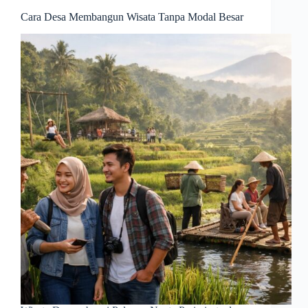
Cara Desa Membangun Wisata Tanpa Modal Besar