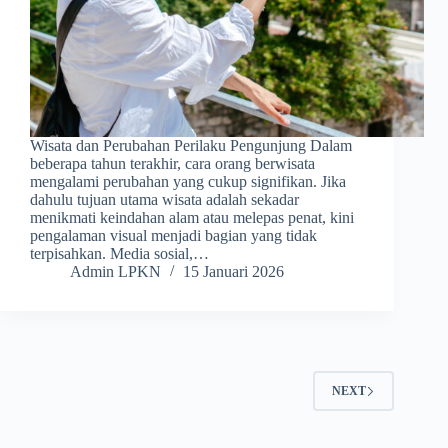
Wisata dan Perubahan Perilaku Pengunjung Dalam
beberapa tahun terakhir, cara orang berwisata
mengalami perubahan yang cukup signifikan. Jika
dahulu tujuan utama wisata adalah sekadar
menikmati keindahan alam atau melepas penat, kini
pengalaman visual menjadi bagian yang tidak
terpisahkan. Media sosial,…
Admin LPKN
15 Januari 2026
NEXT