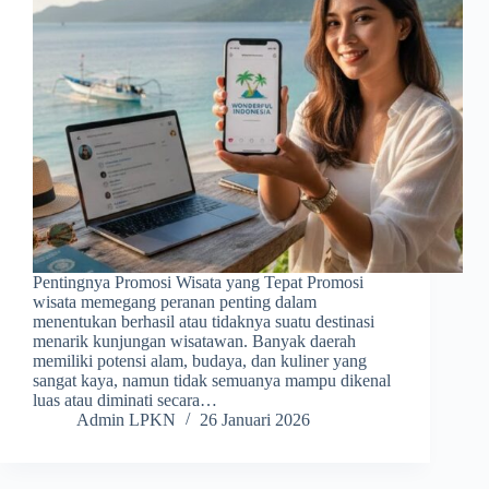
Pentingnya Promosi Wisata yang Tepat Promosi
wisata memegang peranan penting dalam
menentukan berhasil atau tidaknya suatu destinasi
menarik kunjungan wisatawan. Banyak daerah
memiliki potensi alam, budaya, dan kuliner yang
sangat kaya, namun tidak semuanya mampu dikenal
luas atau diminati secara…
Admin LPKN
26 Januari 2026