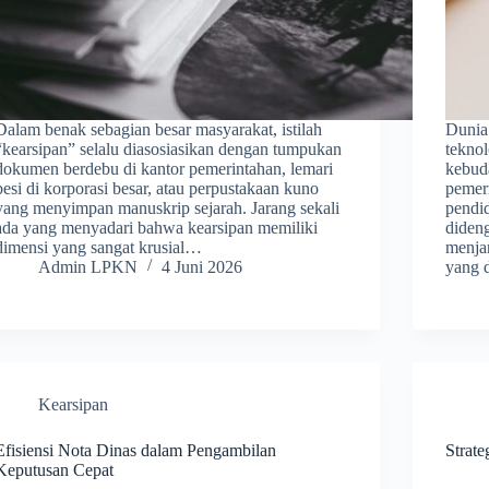
Dalam benak sebagian besar masyarakat, istilah
Dunia
“kearsipan” selalu diasosiasikan dengan tumpukan
tekno
dokumen berdebu di kantor pemerintahan, lemari
kebud
besi di korporasi besar, atau perpustakaan kuno
pemer
yang menyimpan manuskrip sejarah. Jarang sekali
pendid
ada yang menyadari bahwa kearsipan memiliki
dideng
dimensi yang sangat krusial…
menjan
Admin LPKN
4 Juni 2026
yang 
Kearsipan
Efisiensi Nota Dinas dalam Pengambilan
Strat
Keputusan Cepat