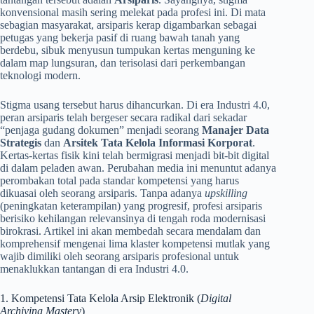
konvensional masih sering melekat pada profesi ini. Di mata
sebagian masyarakat, arsiparis kerap digambarkan sebagai
petugas yang bekerja pasif di ruang bawah tanah yang
berdebu, sibuk menyusun tumpukan kertas menguning ke
dalam map lungsuran, dan terisolasi dari perkembangan
teknologi modern.
Stigma usang tersebut harus dihancurkan. Di era Industri 4.0,
peran arsiparis telah bergeser secara radikal dari sekadar
“penjaga gudang dokumen” menjadi seorang
Manajer Data
Strategis
dan
Arsitek Tata Kelola Informasi Korporat
.
Kertas-kertas fisik kini telah bermigrasi menjadi bit-bit digital
di dalam peladen awan. Perubahan media ini menuntut adanya
perombakan total pada standar kompetensi yang harus
dikuasai oleh seorang arsiparis. Tanpa adanya
upskilling
(peningkatan keterampilan) yang progresif, profesi arsiparis
berisiko kehilangan relevansinya di tengah roda modernisasi
birokrasi. Artikel ini akan membedah secara mendalam dan
komprehensif mengenai lima klaster kompetensi mutlak yang
wajib dimiliki oleh seorang arsiparis profesional untuk
menaklukkan tantangan di era Industri 4.0.
1. Kompetensi Tata Kelola Arsip Elektronik (
Digital
Archiving Mastery
)