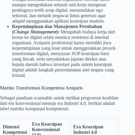
mampu mengedukasi seluruh unit kerja mengenai
pentingnya tertib arsip digital, meruntuhkan ego
sektoral, dan melatih pegawai lintas generasi agar
adaptif menggunakan aplikasi kearsipan modern.
Kepemimpinan dan Manajemen Perubahan
(
Change Management
):
Mengubah budaya kerja dari
kertas ke digital selalu memicu resistensi di internal
organisasi. Arsiparis profesional harus memiliki jiwa
kepemimpinan yang kuat untuk menggerakkan proyek
transformasi digital, menyusun SOP kearsipan baru
yang lincah, serta meyakinkan jajaran direksi atau
kepala daerah bahwa investasi pada sistem kearsipan
digital adalah langkah penyelamatan aset negara yang
krusial.
Matriks Transformasi Kompetensi Arsiparis
Sebagai panduan scannable untuk melihat pergeseran keahlian
dari era konvensional menuju era Industri 4.0, berikut adalah
tabel matriks komparasi kompetensi:
Era Kearsipan
Dimensi
Era Kearsipan
Konvensional
Kompetensi
Industri 4.0
(3.0)