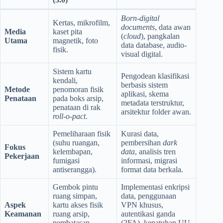
Born-digital
Kertas, mikrofilm,
documents
, data awan
Media
kaset pita
(
cloud
), pangkalan
Utama
magnetik, foto
data database, audio-
fisik.
visual digital.
Sistem kartu
Pengodean klasifikasi
kendali,
berbasis sistem
Metode
penomoran fisik
aplikasi, skema
Penataan
pada boks arsip,
metadata terstruktur,
penataan di rak
arsitektur folder awan.
roll-o-pact
.
Pemeliharaan fisik
Kurasi data,
(suhu ruangan,
pembersihan
dark
Fokus
kelembapan,
data
, analisis tren
Pekerjaan
fumigasi
informasi, migrasi
antiserangga).
format data berkala.
Gembok pintu
Implementasi enkripsi
ruang simpan,
data, penggunaan
Aspek
kartu akses fisik
VPN khusus,
Keamanan
ruang arsip,
autentikasi ganda
pembatasan
(2FA), kepatuhan UU