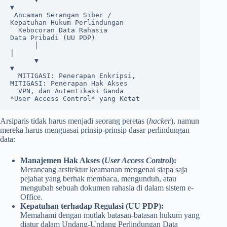
▼

 Ancaman Serangan Siber /                                 
Kepatuhan Hukum Perlindungan

  Kebocoran Data Rahasia                                      
Data Pribadi (UU PDP)

      │                                                             
│

      ▼                                                             
▼

  MITIGASI: Penerapan Enkripsi,                                 
MITIGASI: Penerapan Hak Akses

  VPN, dan Autentikasi Ganda                                    
Arsiparis tidak harus menjadi seorang peretas (
hacker
), namun
mereka harus menguasai prinsip-prinsip dasar perlindungan
data:
Manajemen Hak Akses (
User Access Control
):
Merancang arsitektur keamanan mengenai siapa saja
pejabat yang berhak membaca, mengunduh, atau
mengubah sebuah dokumen rahasia di dalam sistem e-
Office.
Kepatuhan terhadap Regulasi (UU PDP):
Memahami dengan mutlak batasan-batasan hukum yang
diatur dalam Undang-Undang Perlindungan Data