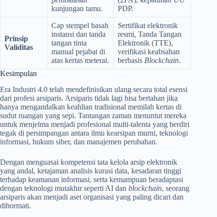
kunjungan tamu.
PDP.
Cap stempel basah
Sertifikat elektronik
instansi dan tanda
resmi, Tanda Tangan
Prinsip
tangan tinta
Elektronik (TTE),
Validitas
manual pejabat di
verifikasi keabsahan
atas kertas meterai.
berbasis
Blockchain
.
Kesimpulan
Era Industri 4.0 telah mendefinisikan ulang secara total esensi
dari profesi arsiparis. Arsiparis tidak lagi bisa bertahan jika
hanya mengandalkan keahlian tradisional memilah kertas di
sudut ruangan yang sepi. Tantangan zaman menuntut mereka
untuk menjelma menjadi profesional multi-talenta yang berdiri
tegak di persimpangan antara ilmu kearsipan murni, teknologi
informasi, hukum siber, dan manajemen perubahan.
Dengan menguasai kompetensi tata kelola arsip elektronik
yang andal, ketajaman analisis kurasi data, kesadaran tinggi
terhadap keamanan informasi, serta kemampuan beradaptasi
dengan teknologi mutakhir seperti AI dan
blockchain
, seorang
arsiparis akan menjadi aset organisasi yang paling dicari dan
dihormati.