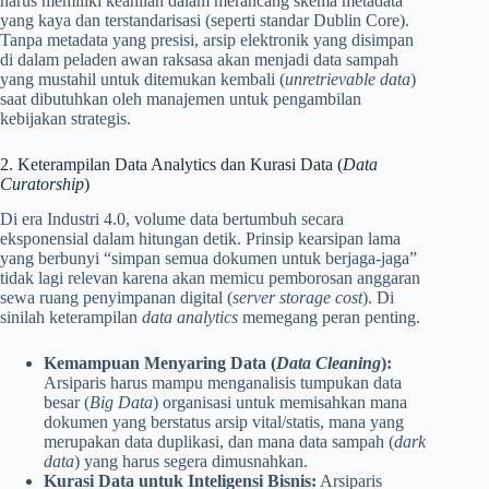
harus memiliki keahlian dalam merancang skema metadata
yang kaya dan terstandarisasi (seperti standar Dublin Core).
Tanpa metadata yang presisi, arsip elektronik yang disimpan
di dalam peladen awan raksasa akan menjadi data sampah
yang mustahil untuk ditemukan kembali (
unretrievable data
)
saat dibutuhkan oleh manajemen untuk pengambilan
kebijakan strategis.
2. Keterampilan Data Analytics dan Kurasi Data (
Data
Curatorship
)
Di era Industri 4.0, volume data bertumbuh secara
eksponensial dalam hitungan detik. Prinsip kearsipan lama
yang berbunyi “simpan semua dokumen untuk berjaga-jaga”
tidak lagi relevan karena akan memicu pemborosan anggaran
sewa ruang penyimpanan digital (
server storage cost
). Di
sinilah keterampilan
data analytics
memegang peran penting.
Kemampuan Menyaring Data (
Data Cleaning
):
Arsiparis harus mampu menganalisis tumpukan data
besar (
Big Data
) organisasi untuk memisahkan mana
dokumen yang berstatus arsip vital/statis, mana yang
merupakan data duplikasi, dan mana data sampah (
dark
data
) yang harus segera dimusnahkan.
Kurasi Data untuk Inteligensi Bisnis:
Arsiparis