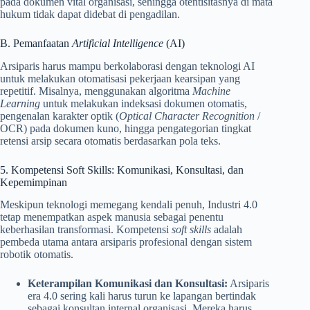
pada dokumen vital organisasi, sehingga otentisitasnya di mata
hukum tidak dapat didebat di pengadilan.
B. Pemanfaatan
Artificial Intelligence
(AI)
Arsiparis harus mampu berkolaborasi dengan teknologi AI
untuk melakukan otomatisasi pekerjaan kearsipan yang
repetitif. Misalnya, menggunakan algoritma
Machine
Learning
untuk melakukan indeksasi dokumen otomatis,
pengenalan karakter optik (
Optical Character Recognition
/
OCR) pada dokumen kuno, hingga pengategorian tingkat
retensi arsip secara otomatis berdasarkan pola teks.
5. Kompetensi Soft Skills: Komunikasi, Konsultasi, dan
Kepemimpinan
Meskipun teknologi memegang kendali penuh, Industri 4.0
tetap menempatkan aspek manusia sebagai penentu
keberhasilan transformasi. Kompetensi
soft skills
adalah
pembeda utama antara arsiparis profesional dengan sistem
robotik otomatis.
Keterampilan Komunikasi dan Konsultasi:
Arsiparis
era 4.0 sering kali harus turun ke lapangan bertindak
sebagai konsultan internal organisasi. Mereka harus