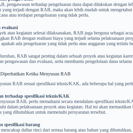
, pengawasan terhadap pengeluaran dana dapat dilakukan dengan le
n yang terjadi dengan RAB, maka akan lebih mudah untuk mengetahui 
ana atau terdapat pengeluaran yang tidak perlu.
evaluasi
oyek atau kegiatan selesai dilaksanakan, RAB juga berguna sebagai ac
kan RAB dengan realisasi biaya yang terjadi selama pelaksanaan pro
apakah ada pengeluaran yang tidak perlu atau anggaran yang terlalu be
eluruhan, RAB sangat penting dalam sebuah proyek atau kegiatan kar
 pengawasan dan evaluasi, serta membantu pengelolaan dana selama pe
 Diperhatikan Ketika Menyusun RAB
usun RAB sesuai spesifikasi teknis/KAK, ada beberapa hal yang perlu 
 terhadap spesifikasi teknis/KAK
nyusun RAB, perlu memahami secara mendalam spesifikasi teknis/KAK,
nuhi dalam pelaksanaan proyek atau kegiatan. Hal ini akan memastik
a yang dibutuhkan untuk memenuhi persyaratan tersebut.
n spesifikasi barang
encakup daftar rinci dari semua barang atau bahan yang dibutuhkan, te