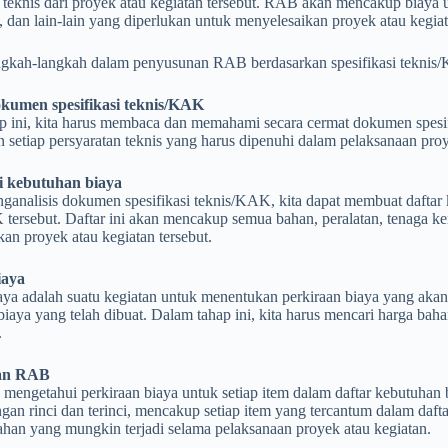
 teknis dari proyek atau kegiatan tersebut. RAB akan mencakup biaya u
i, dan lain-lain yang diperlukan untuk menyelesaikan proyek atau kegiat
gkah-langkah dalam penyusunan RAB berdasarkan spesifikasi teknis/KA
okumen spesifikasi teknis/KAK
p ini, kita harus membaca dan memahami secara cermat dokumen spesif
n setiap persyaratan teknis yang harus dipenuhi dalam pelaksanaan proy
si kebutuhan biaya
ganalisis dokumen spesifikasi teknis/KAK, kita dapat membuat daftar 
tersebut. Daftar ini akan mencakup semua bahan, peralatan, tenaga ker
an proyek atau kegiatan tersebut.
iaya
aya adalah suatu kegiatan untuk menentukan perkiraan biaya yang akan 
iaya yang telah dibuat. Dalam tahap ini, kita harus mencari harga bahan
.
an RAB
a mengetahui perkiraan biaya untuk setiap item dalam daftar kebutuh
gan rinci dan terinci, mencakup setiap item yang tercantum dalam da
han yang mungkin terjadi selama pelaksanaan proyek atau kegiatan.