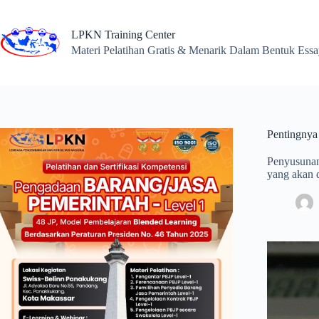
Skip
to
content
LPKN Training Center
Materi Pelatihan Gratis & Menarik Dalam Bentuk Ess
Pentingnya
Penyusunan
yang akan d