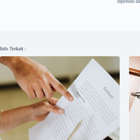
dipenuhi da
Info Terkait :