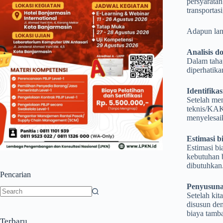
persyaratan
transportas
Adapun lan
Analisis d
Dalam taha
diperhatika
Identifika
Setelah men
teknis/KAK 
menyelesaik
Estimasi b
Estimasi bi
kebutuhan b
dibutuhkan
Pencarian
Penyusun
Setelah kit
No
disusun den
results
biaya tamba
Terbaru