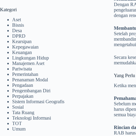
Dengan RAB
Kategori
pengeluara
dengan renc
Aset
Bisnis
Membantu 
Desa
Setelah pr
DPRD
membanding
Kearsipan
mengetahui 
Kepegawaian
Keuangan
Secara kes
Lingkungan Hidup
memudahkan
Manajemen Aset
Pariwisata
Pemerintahan
Yang Perlu
Penanaman Modal
Pengadaan
Ketika meny
Pengembangan Diri
Perpajakan
Pemahaman
Sistem Informasi Geografis
Sebelum me
Sosial
harus dipe
Tata Ruang
semua biay
Teknologi Informasi
TOT
Rincian da
Umum
RAB harus m