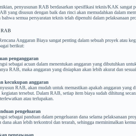
ikian, penyusunan RAB berdasarkan spesifikasi teknis/KAK sangat p
RAB yang disusun dengan baik dan rinci akan memudahkan dalam memp
bahwa semua persyaratan teknis telah dipenuhi dalam pelaksanaan proy
a RAB
encana Anggaran Biaya sangat penting dalam sebuah proyek atau kegi
agai berikut:
cuan penganggaran
gsi sebagai acuan dalam menentukan anggaran yang dibutuhkan untuk
nya RAB, maka anggaran yang disiapkan akan lebih akurat dan sesuai 
n kecukupan anggaran
yusun RAB, akan mudah untuk memastikan apakah anggaran yang di
 kegiatan tersebut. Dalam RAB, setiap item biaya sudah dihitung secar
terlewatkan atau terlupakan.
anduan pengeluaran
gsi sebagai panduan dalam pengeluaran dana selama pelaksanaan pr
 dana akan lebih terkontrol dan terarah, sehingga meminimalkan kemu
an pengawasan