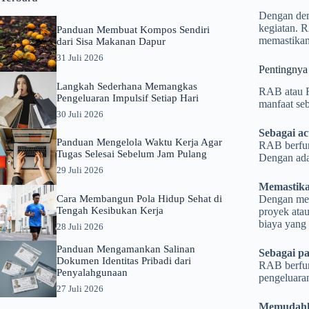
Dengan dem
kegiatan. 
Panduan Membuat Kompos Sendiri
memastikan 
dari Sisa Makanan Dapur
31 Juli 2026
Pentingny
Langkah Sederhana Memangkas
RAB atau R
Pengeluaran Impulsif Setiap Hari
manfaat seb
30 Juli 2026
Sebagai a
Panduan Mengelola Waktu Kerja Agar
RAB berfun
Tugas Selesai Sebelum Jam Pulang
Dengan ada
29 Juli 2026
Memastika
Cara Membangun Pola Hidup Sehat di
Dengan men
Tengah Kesibukan Kerja
proyek atau
biaya yang 
28 Juli 2026
Panduan Mengamankan Salinan
Sebagai p
Dokumen Identitas Pribadi dari
RAB berfun
Penyalahgunaan
pengeluaran
27 Juli 2026
Memudahk