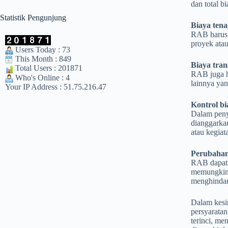
dan total b
Statistik Pengunjung
Biaya tena
RAB harus 
proyek atau
Users Today : 73
This Month : 849
Biaya tran
Total Users : 201871
RAB juga ha
Who's Online : 4
lainnya yan
Your IP Address : 51.75.216.47
Kontrol bi
Dalam peny
dianggarka
atau kegiat
Perubaha
RAB dapat 
memungkink
menghindar
Dalam kesi
persyaratan
terinci, me