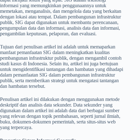
informasi yang memungkinkan penggunaannya untuk
memetakan, menganalisis, dan mengelola data yang berkaitan
dengan lokasi atau tempat. Dalam pembangunan infrastruktur
publik, SIG dapat digunakan untuk membantu perencanaan,
pengumpulan data dan informasi, analisis data dan informasi,
pengambilan keputusan, pelaporan, dan evaluasi.
Tujuan dari penulisan artikel ini adalah untuk memaparkan
manfaat pemanfaatan SIG dalam meningkatkan kualitas
pembangunan infrastruktur publik, dengan mengambil contoh
studi kasus di Indonesia. Selain itu, artikel ini juga bertujuan
untuk mengidentifikasi tantangan dan hambatan yang dihadapi
dalam pemanfaatan SIG dalam pembangunan infrastruktur
publik, serta memberikan strategi untuk mengatasi tantangan
dan hambatan tersebut.
Penulisan artikel ini dilakukan dengan menggunakan metode
deskriptif dan analisis data sekunder. Data sekunder yang
digunakan dalam artikel ini adalah data dari berbagai sumber
yang relevan dengan topik pembahasan, seperti jurnal ilmiah,
buku, dokumen-dokumen pemerintah, serta situs-situs web
yang terpercaya.