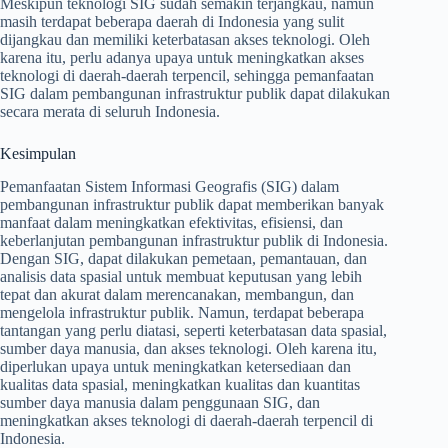
Meskipun teknologi SIG sudah semakin terjangkau, namun
masih terdapat beberapa daerah di Indonesia yang sulit
dijangkau dan memiliki keterbatasan akses teknologi. Oleh
karena itu, perlu adanya upaya untuk meningkatkan akses
teknologi di daerah-daerah terpencil, sehingga pemanfaatan
SIG dalam pembangunan infrastruktur publik dapat dilakukan
secara merata di seluruh Indonesia.
Kesimpulan
Pemanfaatan Sistem Informasi Geografis (SIG) dalam
pembangunan infrastruktur publik dapat memberikan banyak
manfaat dalam meningkatkan efektivitas, efisiensi, dan
keberlanjutan pembangunan infrastruktur publik di Indonesia.
Dengan SIG, dapat dilakukan pemetaan, pemantauan, dan
analisis data spasial untuk membuat keputusan yang lebih
tepat dan akurat dalam merencanakan, membangun, dan
mengelola infrastruktur publik. Namun, terdapat beberapa
tantangan yang perlu diatasi, seperti keterbatasan data spasial,
sumber daya manusia, dan akses teknologi. Oleh karena itu,
diperlukan upaya untuk meningkatkan ketersediaan dan
kualitas data spasial, meningkatkan kualitas dan kuantitas
sumber daya manusia dalam penggunaan SIG, dan
meningkatkan akses teknologi di daerah-daerah terpencil di
Indonesia.