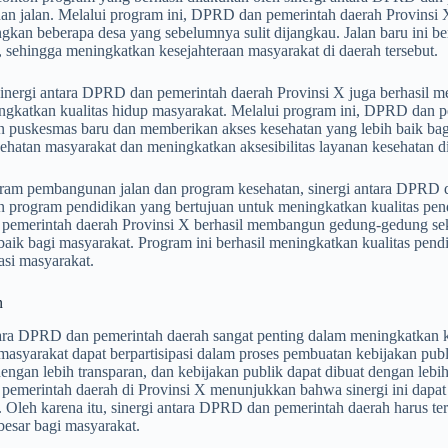
n jalan. Melalui program ini, DPRD dan pemerintah daerah Provinsi 
an beberapa desa yang sebelumnya sulit dijangkau. Jalan baru ini berh
 sehingga meningkatkan kesejahteraan masyarakat di daerah tersebut.
, sinergi antara DPRD dan pemerintah daerah Provinsi X juga berhasil
ngkatkan kualitas hidup masyarakat. Melalui program ini, DPRD dan pe
puskesmas baru dan memberikan akses kesehatan yang lebih baik bagi
sehatan masyarakat dan meningkatkan aksesibilitas layanan kesehatan di
gram pembangunan jalan dan program kesehatan, sinergi antara DPRD d
program pendidikan yang bertujuan untuk meningkatkan kualitas pendid
emerintah daerah Provinsi X berhasil membangun gedung-gedung sek
baik bagi masyarakat. Program ini berhasil meningkatkan kualitas pend
rasi masyarakat.
n
ara DPRD dan pemerintah daerah sangat penting dalam meningkatkan kua
, masyarakat dapat berpartisipasi dalam proses pembuatan kebijakan pub
engan lebih transparan, dan kebijakan publik dapat dibuat dengan lebih 
emerintah daerah di Provinsi X menunjukkan bahwa sinergi ini dapat 
 Oleh karena itu, sinergi antara DPRD dan pemerintah daerah harus te
besar bagi masyarakat.