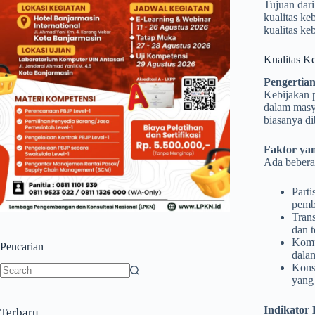
Tujuan dari
kualitas ke
kualitas ke
Kualitas Ke
Pengertia
Kebijakan 
dalam masya
biasanya d
Faktor ya
Ada beberap
Parti
pemb
Trans
dan t
Kompe
Pencarian
dala
Konsi
yang
No
results
Indikator 
Terbaru