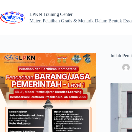
Skip
to
content
LPKN Training Center
Materi Pelatihan Gratis & Menarik Dalam Bentuk Ess
Inilah Pen