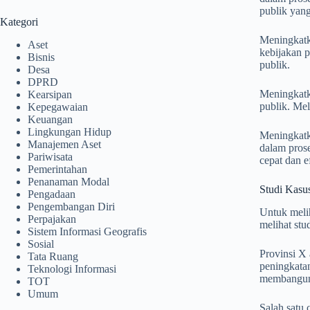
publik yang
Kategori
Meningkatk
Aset
kebijakan p
Bisnis
publik.
Desa
DPRD
Meningkatka
Kearsipan
publik. Mel
Kepegawaian
Keuangan
Lingkungan Hidup
Meningkatka
Manajemen Aset
dalam prose
Pariwisata
cepat dan ef
Pemerintahan
Penanaman Modal
Studi Kasu
Pengadaan
Pengembangan Diri
Untuk melih
Perpajakan
melihat stu
Sistem Informasi Geografis
Sosial
Provinsi X 
Tata Ruang
peningkata
Teknologi Informasi
membangun 
TOT
Umum
Salah satu 