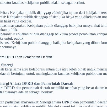
dikator kualitas kebijakan publik adalah sebagai berikut:
ivitas: Kebijakan publik dianggap efektif jika tujuan dari kebijakan ter
ensi: Kebijakan publik dianggap efisien jika biaya yang dikeluarkan u
n hasil yang dicapai.
sipasi masyarakat: Kebijakan publik dianggap baik jika masyarakat terl
akan publik.
paransi: Kebijakan publik dianggap baik jika proses pembuatan kebija
ka untuk publik.
stensi: Kebijakan publik dianggap baik jika kebijakan yang dibuat kon
sebelumnya.
tara DPRD dan Pemerintah Daerah
 Sinergi
lah kerja sama atau kolaborasi antara dua atau lebih pihak untuk men
 daerah bertujuan untuk meningkatkan kualitas kebijakan publik dan m
inergi Antara DPRD dan Pemerintah Daerah
tara DPRD dan pemerintah daerah memiliki manfaat yang besar dalam me
di antaranya adalah sebagai berikut:
n partisipasi masyarakat: Sinergi antara DPRD dan pemerintah daerah
s pembuatan kebijakan publik. Melalui sinergi ini, masyarakat dapat