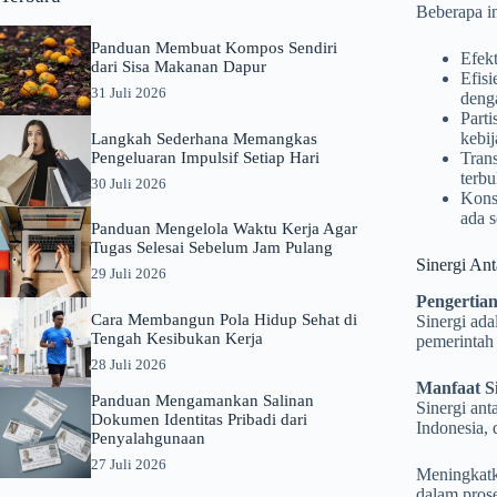
Beberapa in
Panduan Membuat Kompos Sendiri
Efekt
dari Sisa Makanan Dapur
Efisi
31 Juli 2026
denga
Parti
kebij
Langkah Sederhana Memangkas
Pengeluaran Impulsif Setiap Hari
Trans
terbu
30 Juli 2026
Konsi
ada 
Panduan Mengelola Waktu Kerja Agar
Tugas Selesai Sebelum Jam Pulang
Sinergi An
29 Juli 2026
Pengertian
Cara Membangun Pola Hidup Sehat di
Sinergi ada
Tengah Kesibukan Kerja
pemerintah
28 Juli 2026
Manfaat S
Panduan Mengamankan Salinan
Sinergi an
Dokumen Identitas Pribadi dari
Indonesia, 
Penyalahgunaan
27 Juli 2026
Meningkatka
dalam prose