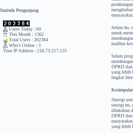
pembanguna
menghubungk
Statistik Pengunjung
masyarakat,
Selain itu
Users Today : 69
untuk meni
This Month : 1362
membangun 
Total Users : 202384
kualitas ke
Who's Online : 3
Your IP Address : 216.73.217.135
Selain pro
membangun 
DPRD dan p
yang lebih 
tingkat lite
Kesimpula
Sinergi ant
sinergi ini
dilakukan d
DPRD dan p
masyarakat.
yang lebih 