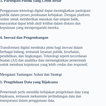
3. Partisipasi Publik yang Lebih Besar
Penggunaan teknologi digital dapat meningkatkan partisipasi
publik dalam proses pembuatan kebijakan. Dengan platform
online untuk memberikan masukan dan umpan balik,
masyarakat dapat lebih aktif terlibat dalam diskusi dan
keputusan yang mempengaruhi mereka.
4. Inovasi dan Pengembangan
Transformasi digital membuka pintu bagi inovasi dalam
berbagai bidang, termasuk layanan publik, kesehatan,
pendidikan, dan lingkungan. Teknologi seperti kecerdasan
buatan (AI) dan analitika data memungkinkan pemerintah
untuk membuat keputusan yang lebih cerdas dan responsif.
Mengatasi Tantangan: Solusi dan Strategi
1. Pengelolaan Data yang Bijaksana
Pemerintah perlu memiliki kebijakan pengelolaan data yang
bijaksana, termasuk mekanisme perlindungan data dan
transparansi dalam penggunaan data.