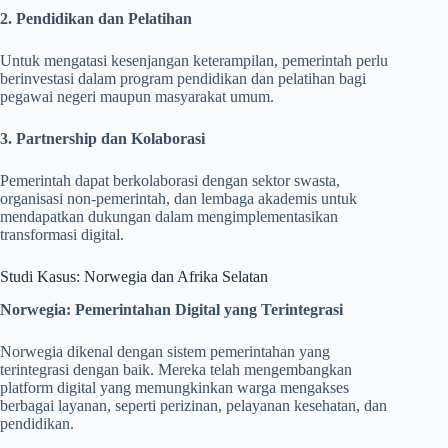
2. Pendidikan dan Pelatihan
Untuk mengatasi kesenjangan keterampilan, pemerintah perlu
berinvestasi dalam program pendidikan dan pelatihan bagi
pegawai negeri maupun masyarakat umum.
3. Partnership dan Kolaborasi
Pemerintah dapat berkolaborasi dengan sektor swasta,
organisasi non-pemerintah, dan lembaga akademis untuk
mendapatkan dukungan dalam mengimplementasikan
transformasi digital.
Studi Kasus: Norwegia dan Afrika Selatan
Norwegia: Pemerintahan Digital yang Terintegrasi
Norwegia dikenal dengan sistem pemerintahan yang
terintegrasi dengan baik. Mereka telah mengembangkan
platform digital yang memungkinkan warga mengakses
berbagai layanan, seperti perizinan, pelayanan kesehatan, dan
pendidikan.