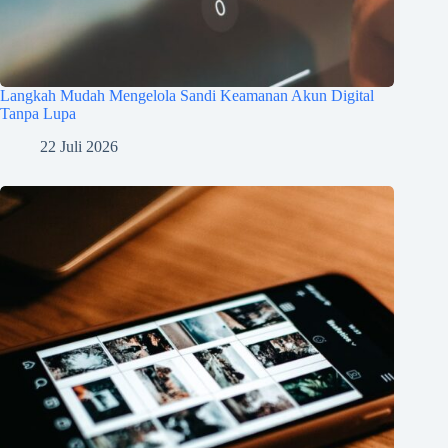
Langkah Mudah Mengelola Sandi Keamanan Akun Digital
Tanpa Lupa
22 Juli 2026