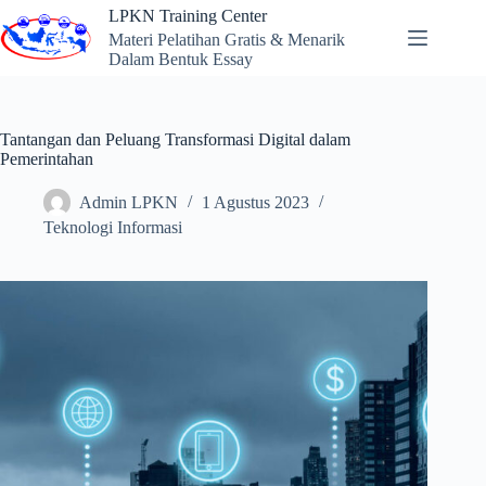
Skip
LPKN Training Center
to
Materi Pelatihan Gratis & Menarik
content
Dalam Bentuk Essay
Tantangan dan Peluang Transformasi Digital dalam
Pemerintahan
Admin LPKN
1 Agustus 2023
Teknologi Informasi