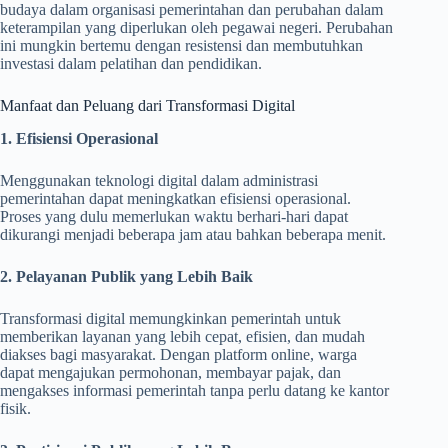
budaya dalam organisasi pemerintahan dan perubahan dalam
keterampilan yang diperlukan oleh pegawai negeri. Perubahan
ini mungkin bertemu dengan resistensi dan membutuhkan
investasi dalam pelatihan dan pendidikan.
Manfaat dan Peluang dari Transformasi Digital
1. Efisiensi Operasional
Menggunakan teknologi digital dalam administrasi
pemerintahan dapat meningkatkan efisiensi operasional.
Proses yang dulu memerlukan waktu berhari-hari dapat
dikurangi menjadi beberapa jam atau bahkan beberapa menit.
2. Pelayanan Publik yang Lebih Baik
Transformasi digital memungkinkan pemerintah untuk
memberikan layanan yang lebih cepat, efisien, dan mudah
diakses bagi masyarakat. Dengan platform online, warga
dapat mengajukan permohonan, membayar pajak, dan
mengakses informasi pemerintah tanpa perlu datang ke kantor
fisik.