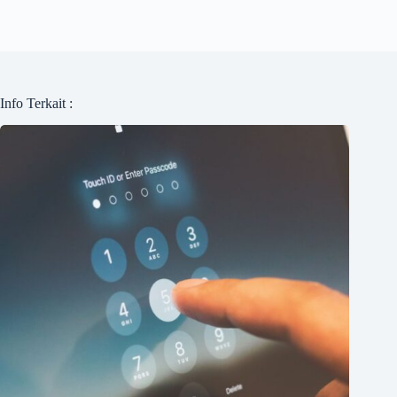
Info Terkait :