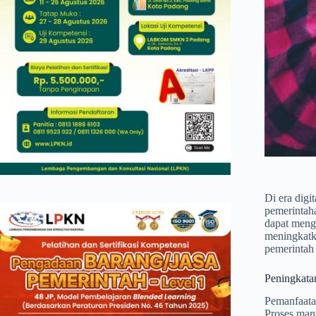
Di era digi
pemerintaha
dapat menga
meningkatka
pemerintah
Peningkatan
Pemanfaatan
Proses manu