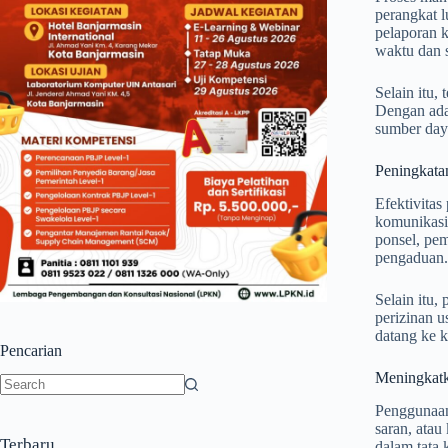
perangkat 
pelaporan 
waktu dan 
Selain itu
Dengan adan
sumber day
Peningkatan
Efektivitas
komunikasi 
ponsel, pem
pengaduan.
Selain itu,
perizinan 
datang ke 
Pencarian
Meningkatk
No
Penggunaan
results
saran, atau
Terbaru
dalam tata 