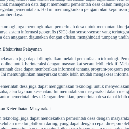
lunak manajemen data dapat membantu pemerintah desa dalam mengelo
kegiatan pemerintahan. Hal ini memungkinkan pengambilan keputusan y
sumber daya.
, teknologi juga memungkinkan pemerintah desa untuk memantau kinerj
ya sistem informasi geografis (SIG) dan sensor-sensor yang terintegr
a dan anggaran digunakan dengan efisien, menghindari tumpang tindih
 Efektivitas Pelayanan
 pelayanan juga dapat ditingkatkan melalui pemanfaatan teknologi. Pe
online untuk berinteraksi dengan masyarakat secara lebih efektif. Melalu
erintah desa dapat memberikan informasi tentang program-program peme
 Ini memungkinkan masyarakat untuk lebih mudah mengakses informas
 pemerintah desa juga dapat menggunakan teknologi untuk menyediakan 
usaha, atau layanan kesehatan. Ini memudahkan masyarakat dalam meng
kantor pemerintah desa. Dengan demikian, pemerintah desa dapat lebih
an Keterlibatan Masyarakat
 teknologi juga dapat mendekatkan pemerintah desa dengan masyarak
 keluhan melalui platform daring, yang dapat dengan cepat direspon ole
kelola pemerintahan dan meningkatkan rasa kepercayaan masyarakat te