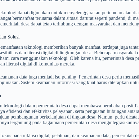
 teknologi dapat digunakan untuk menyelenggarakan pertemuan atau dia
i sangat bermanfaat terutama dalam situasi darurat seperti pandemi, di m
pemerintah desa dapat tetap terhubung dengan masyarakat dan mendeng
dan Solusi
manfaatan teknologi memberikan banyak manfaat, terdapat juga tantan
esibilitas dan literasi digital di lingkungan desa. Beberapa masyarakat 
hami cara menggunakan teknologi. Oleh karena itu, pemerintah desa p
n literasi digital di komunitas mereka.
 keamanan data juga menjadi isu penting. Pemerintah desa perlu memas
ahgunakan. Sistem keamanan informasi yang kuat harus diterapkan untuk
n
n teknologi dalam pemerintah desa dapat membawa perubahan positif
a efisiensi dan efektivitas pelayanan, serta penguatan hubungan antar
juan pembangunan berkelanjutan di tingkat desa. Namun, perlu dicatat
annya tergantung pada bagaimana pemerintah desa mengintegrasikannya 
okus pada inklusi digital, pelatihan, dan keamanan data, pemerintah 