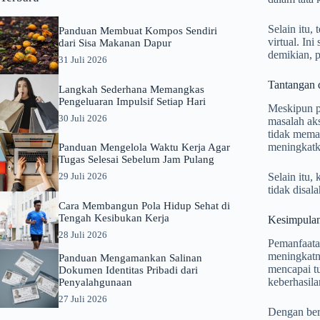
Selain itu,
Panduan Membuat Kompos Sendiri
virtual. In
dari Sisa Makanan Dapur
demikian, 
31 Juli 2026
Tantangan 
Langkah Sederhana Memangkas
Pengeluaran Impulsif Setiap Hari
Meskipun pe
30 Juli 2026
masalah aks
tidak mema
meningkatka
Panduan Mengelola Waktu Kerja Agar
Tugas Selesai Sebelum Jam Pulang
Selain itu,
29 Juli 2026
tidak disal
Cara Membangun Pola Hidup Sehat di
Tengah Kesibukan Kerja
Kesimpula
28 Juli 2026
Pemanfaata
meningkatny
Panduan Mengamankan Salinan
mencapai tu
Dokumen Identitas Pribadi dari
keberhasil
Penyalahgunaan
27 Juli 2026
Dengan berf