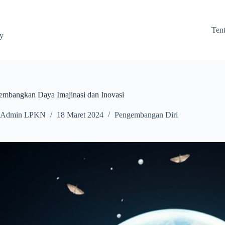
Ten
ay
mbangkan Daya Imajinasi dan Inovasi
Admin LPKN
18 Maret 2024
Pengembangan Diri