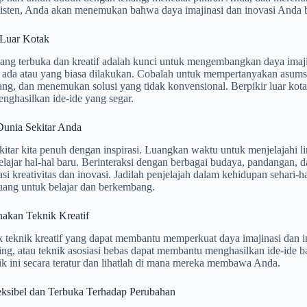
sisten, Anda akan menemukan bahwa daya imajinasi dan inovasi Anda
 Luar Kotak
yang terbuka dan kreatif adalah kunci untuk mengembangkan daya imaji
 ada atau yang biasa dilakukan. Cobalah untuk mempertanyakan asumsi
ang, dan menemukan solusi yang tidak konvensional. Berpikir luar k
nghasilkan ide-ide yang segar.
 Dunia Sekitar Anda
kitar kita penuh dengan inspirasi. Luangkan waktu untuk menjelajahi
belajar hal-hal baru. Berinteraksi dengan berbagai budaya, pandangan
si kreativitas dan inovasi. Jadilah penjelajah dalam kehidupan seha
uang untuk belajar dan berkembang.
akan Teknik Kreatif
teknik kreatif yang dapat membantu memperkuat daya imajinasi dan in
ng, atau teknik asosiasi bebas dapat membantu menghasilkan ide-ide 
ik ini secara teratur dan lihatlah di mana mereka membawa Anda.
leksibel dan Terbuka Terhadap Perubahan