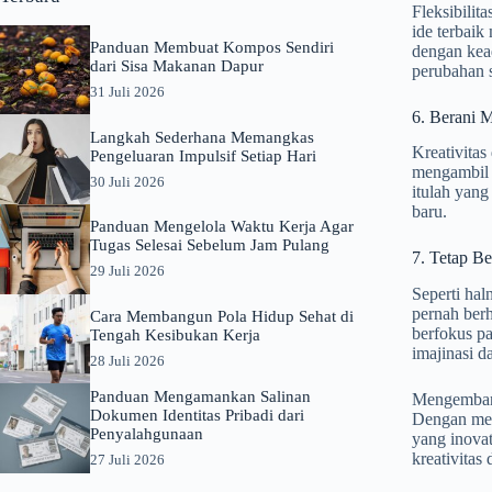
Fleksibilit
ide terbaik
Panduan Membuat Kompos Sendiri
dengan kea
dari Sisa Makanan Dapur
perubahan 
31 Juli 2026
6. Berani 
Langkah Sederhana Memangkas
Kreativitas
Pengeluaran Impulsif Setiap Hari
mengambil 
30 Juli 2026
itulah yang
baru.
Panduan Mengelola Waktu Kerja Agar
Tugas Selesai Sebelum Jam Pulang
7. Tetap Be
29 Juli 2026
Seperti hal
pernah berh
Cara Membangun Pola Hidup Sehat di
berfokus pa
Tengah Kesibukan Kerja
imajinasi d
28 Juli 2026
Panduan Mengamankan Salinan
Mengembangk
Dokumen Identitas Pribadi dari
Dengan meng
Penyalahgunaan
yang inovat
kreativita
27 Juli 2026