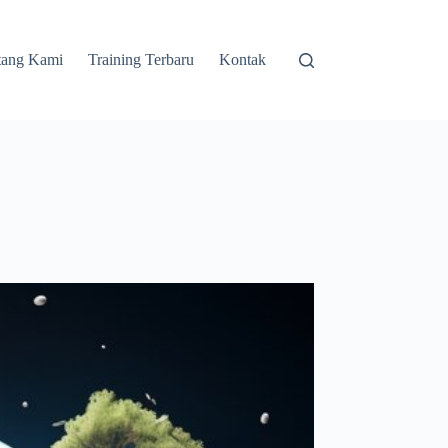
tang Kami
Training Terbaru
Kontak