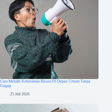
Cara Melatih Keberanian Bicara Di Depan Umum Tanpa
Gugup
25 Juli 2026