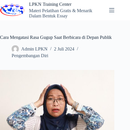
Skip
LPKN Training Center
to
Materi Pelatihan Gratis & Menarik
content
Dalam Bentuk Essay
Cara Mengatasi Rasa Gugup Saat Berbicara di Depan Publik
Admin LPKN
2 Juli 2024
Pengembangan Diri