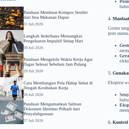
Posis
hubu
Panduan Membuat Kompos Sendiri
dari Sisa Makanan Dapur
4.
Manfaat
31 Juli 2026
Gestur tan
poin utama
Langkah Sederhana Memangkas
Pengeluaran Impulsif Setiap Hari
Gest
30 Juli 2026
mema
Gera
Panduan Mengelola Waktu Kerja Agar
efek
Tugas Selesai Sebelum Jam Pulang
29 Juli 2026
5.
Gunakan
Ekspresi w
Cara Membangun Pola Hidup Sehat di
Tengah Kesibukan Kerja
Sen
28 Juli 2026
hubu
Panduan Mengamankan Salinan
Eksp
Dokumen Identitas Pribadi dari
memp
Penyalahgunaan
27 Juli 2026
6.
Kontrol