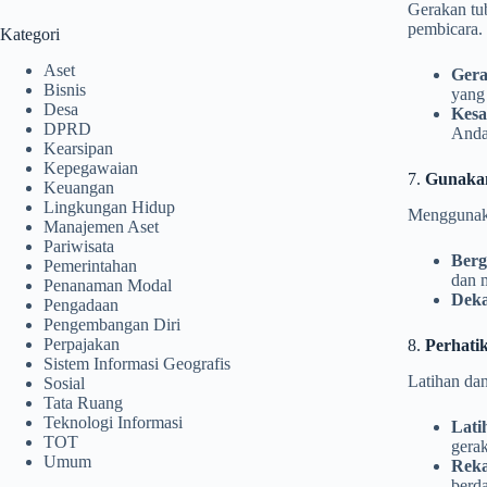
Gerakan tu
pembicara.
Kategori
Aset
Gera
Bisnis
yang 
Desa
Kesa
DPRD
Anda
Kearsipan
Kepegawaian
7.
Gunakan
Keuangan
Lingkungan Hidup
Menggunaka
Manajemen Aset
Pariwisata
Berg
Pemerintahan
dan 
Penanaman Modal
Deka
Pengadaan
Pengembangan Diri
Perpajakan
8.
Perhati
Sistem Informasi Geografis
Latihan dan
Sosial
Tata Ruang
Teknologi Informasi
Lati
TOT
gerak
Umum
Reka
berda