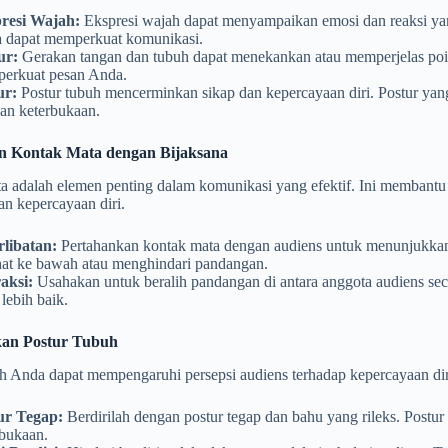
resi Wajah:
Ekspresi wajah dapat menyampaikan emosi dan reaksi ya
 dapat memperkuat komunikasi.
ur:
Gerakan tangan dan tubuh dapat menekankan atau memperjelas poin
erkuat pesan Anda.
ur:
Postur tubuh mencerminkan sikap dan kepercayaan diri. Postur ya
dan keterbukaan.
 Kontak Mata dengan Bijaksana
a adalah elemen penting dalam komunikasi yang efektif. Ini memban
n kepercayaan diri.
rlibatan:
Pertahankan kontak mata dengan audiens untuk menunjukkan b
hat ke bawah atau menghindari pandangan.
aksi:
Usahakan untuk beralih pandangan di antara anggota audiens se
lebih baik.
kan Postur Tubuh
h Anda dapat mempengaruhi persepsi audiens terhadap kepercayaan diri
ur Tegap:
Berdirilah dengan postur tegap dan bahu yang rileks. Postu
rbukaan.