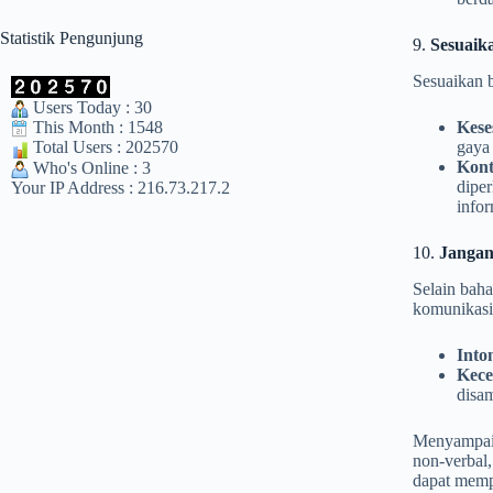
Statistik Pengunjung
9.
Sesuaik
Sesuaikan 
Users Today : 30
Kese
This Month : 1548
gaya
Total Users : 202570
Kont
Who's Online : 3
diper
Your IP Address : 216.73.217.2
infor
10.
Jangan
Selain baha
komunikasi
Into
Kece
disa
Menyampaik
non-verbal,
dapat memp