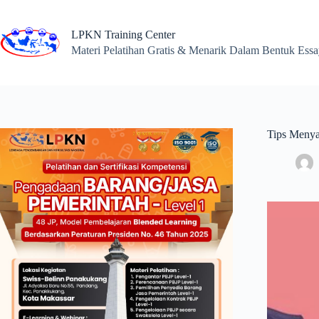
Skip
to
content
LPKN Training Center
Materi Pelatihan Gratis & Menarik Dalam Bentuk Ess
Tips Menya