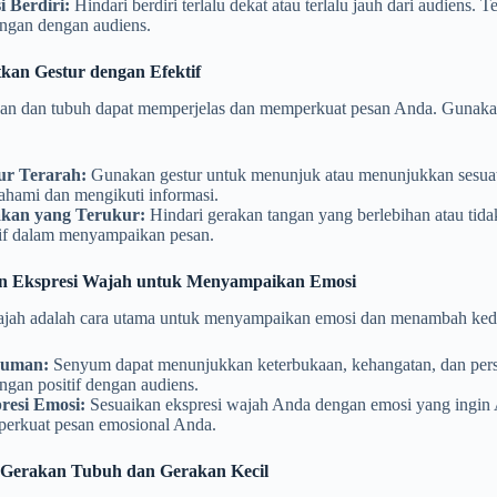
i Berdiri:
Hindari berdiri terlalu dekat atau terlalu jauh dari audie
ngan dengan audiens.
kan Gestur dengan Efektif
gan dan tubuh dapat memperjelas dan memperkuat pesan Anda. Gunaka
.
ur Terarah:
Gunakan gestur untuk menunjuk atau menunjukkan sesuatu
hami dan mengikuti informasi.
kan yang Terukur:
Hindari gerakan tangan yang berlebihan atau tidak
tif dalam menyampaikan pesan.
 Ekspresi Wajah untuk Menyampaikan Emosi
ajah adalah cara utama untuk menyampaikan emosi dan menambah ked
yuman:
Senyum dapat menunjukkan keterbukaan, kehangatan, dan pe
ngan positif dengan audiens.
resi Emosi:
Sesuaikan ekspresi wajah Anda dengan emosi yang ingin 
erkuat pesan emosional Anda.
 Gerakan Tubuh dan Gerakan Kecil