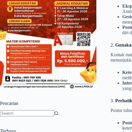
Eksp
Anda
Gest
memp
Post
diri 
2.
Gunakan
Kontak mat
menunjukka
Kete
meli
Inter
yang 
3.
Perhati
Pencarian
Postur tubu
No
Post
results
kete
Terbaru