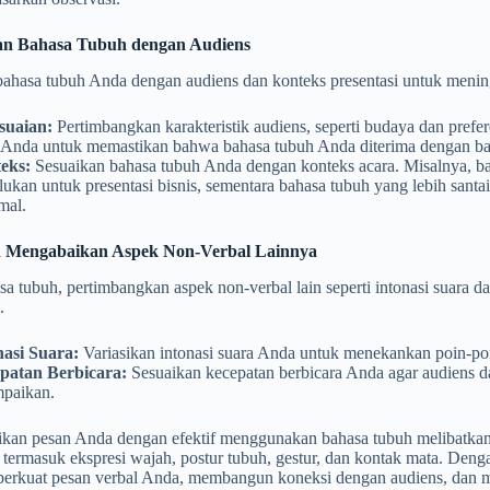
an Bahasa Tubuh dengan Audiens
bahasa tubuh Anda dengan audiens dan konteks presentasi untuk mening
suaian:
Pertimbangkan karakteristik audiens, seperti budaya dan prefe
 Anda untuk memastikan bahwa bahasa tubuh Anda diterima dengan ba
eks:
Sesuaikan bahasa tubuh Anda dengan konteks acara. Misalnya, b
lukan untuk presentasi bisnis, sementara bahasa tubuh yang lebih santai
mal.
 Mengabaikan Aspek Non-Verbal Lainnya
sa tubuh, pertimbangkan aspek non-verbal lain seperti intonasi suara
.
nasi Suara:
Variasikan intonasi suara Anda untuk menekankan poin-poi
patan Berbicara:
Sesuaikan kecepatan berbicara Anda agar audiens 
mpaikan.
an pesan Anda dengan efektif menggunakan bahasa tubuh melibatka
 termasuk ekspresi wajah, postur tubuh, gestur, dan kontak mata. De
erkuat pesan verbal Anda, membangun koneksi dengan audiens, dan me