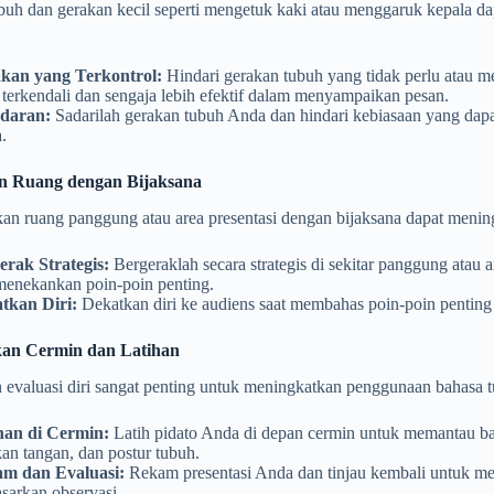
buh dan gerakan kecil seperti mengetuk kaki atau menggaruk kepala 
kan yang Terkontrol:
Hindari gerakan tubuh yang tidak perlu atau m
terkendali dan sengaja lebih efektif dalam menyampaikan pesan.
daran:
Sadarilah gerakan tubuh Anda dan hindari kebiasaan yang dapa
.
 Ruang dengan Bijaksana
n ruang panggung atau area presentasi dengan bijaksana dapat menin
erak Strategis:
Bergeraklah secara strategis di sekitar panggung atau 
menekankan poin-poin penting.
tkan Diri:
Dekatkan diri ke audiens saat membahas poin-poin penting 
kan Cermin dan Latihan
 evaluasi diri sangat penting untuk meningkatkan penggunaan bahasa 
han di Cermin:
Latih pidato Anda di depan cermin untuk memantau ba
an tangan, dan postur tubuh.
m dan Evaluasi:
Rekam presentasi Anda dan tinjau kembali untuk me
sarkan observasi.