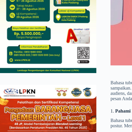
Bahasa tub
sampaikan.
audiens, d
pesan Anda
1.
Pahami 
Bahasa tub
postur. Me