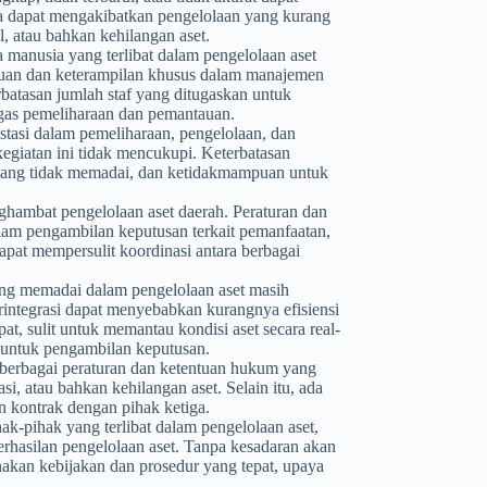
uga dapat mengakibatkan pengelolaan yang kurang
al, atau bahkan kehilangan aset.
 manusia yang terlibat dalam pengelolaan aset
ahuan dan keterampilan khusus dalam manajemen
rbatasan jumlah staf yang ditugaskan untuk
gas pemeliharaan dan pemantauan.
tasi dalam pemeliharaan, pengelolaan, dan
egiatan ini tidak mencukupi. Keterbatasan
yang tidak memadai, dan ketidakmampuan untuk
ghambat pengelolaan aset daerah. Peraturan dan
alam pengambilan keputusan terkait pemanfaatan,
dapat mempersulit koordinasi antara berbagai
ng memadai dalam pengelolaan aset masih
rintegrasi dapat menyebabkan kurangnya efisiensi
t, sulit untuk memantau kondisi aset secara real-
n untuk pengambilan keputusan.
berbagai peraturan dan ketentuan hukum yang
si, atau bahkan kehilangan aset. Selain itu, ada
n kontrak dengan pihak ketiga.
k-pihak yang terlibat dalam pengelolaan aset,
berhasilan pengelolaan aset. Tanpa kesadaran akan
akan kebijakan dan prosedur yang tepat, upaya