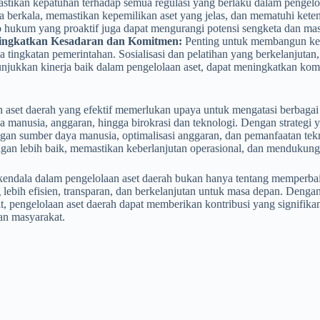
stikan kepatuhan terhadap semua regulasi yang berlaku dalam pengelo
a berkala, memastikan kepemilikan aset yang jelas, dan mematuhi kete
ko hukum yang proaktif juga dapat mengurangi potensi sengketa dan ma
ngkatkan Kesadaran dan Komitmen:
Penting untuk membangun kesa
 tingkatan pemerintahan. Sosialisasi dan pelatihan yang berkelanjutan, 
njukkan kinerja baik dalam pengelolaan aset, dapat meningkatkan komi
 aset daerah yang efektif memerlukan upaya untuk mengatasi berbagai 
 manusia, anggaran, hingga birokrasi dan teknologi. Dengan strategi yan
an sumber daya manusia, optimalisasi anggaran, dan pemanfaatan tekn
gan lebih baik, memastikan keberlanjutan operasional, dan mendukung
kendala dalam pengelolaan aset daerah bukan hanya tentang memperbaik
 lebih efisien, transparan, dan berkelanjutan untuk masa depan. Deng
it, pengelolaan aset daerah dapat memberikan kontribusi yang signifi
an masyarakat.