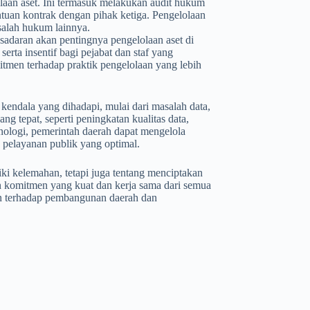
laan aset. Ini termasuk melakukan audit hukum
ntuan kontrak dengan pihak ketiga. Pengelolaan
salah hukum lainnya.
daran akan pentingnya pengelolaan aset di
serta insentif bagi pejabat dan staf yang
tmen terhadap praktik pengelolaan yang lebih
kendala yang dihadapi, mulai dari masalah data,
g tepat, seperti peningkatan kualitas data,
ologi, pemerintah daerah dapat mengelola
 pelayanan publik yang optimal.
i kelemahan, tetapi juga tentang menciptakan
an komitmen yang kuat dan kerja sama dari semua
kan terhadap pembangunan daerah dan