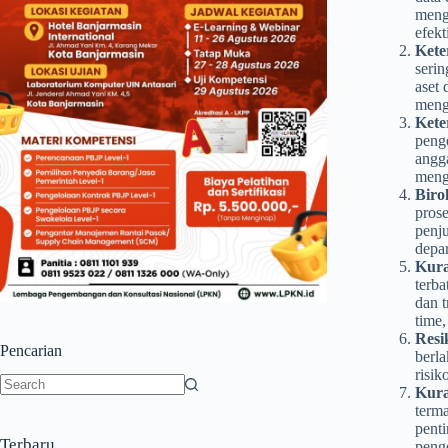
mengh
efekt
Kete
seri
aset 
meng
Kete
peng
angg
meng
Biro
prose
penju
depar
Kura
terba
dan t
time,
Resi
Pencarian
berla
risik
Kura
No
terma
results
pent
Terbaru
peng