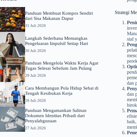
Strategi M
Panduan Membuat Kompos Sendiri
dari Sisa Makanan Dapur
Peni
31 Juli 2026
inven
Manaj
Langkah Sederhana Memangkas
staf 
Pengeluaran Impulsif Setiap Hari
Peng
pelat
30 Juli 2026
menca
pere
Panduan Mengelola Waktu Kerja Agar
Opti
Tugas Selesai Sebelum Jam Pulang
penda
29 Juli 2026
peme
dan 
Cara Membangun Pola Hidup Sehat di
Peny
Tengah Kesibukan Kerja
dan p
memb
28 Juli 2026
birok
Panduan Mengamankan Salinan
Pema
Dokumen Identitas Pribadi dari
efisi
Penyalahgunaan
baik,
memba
27 Juli 2026
Pene