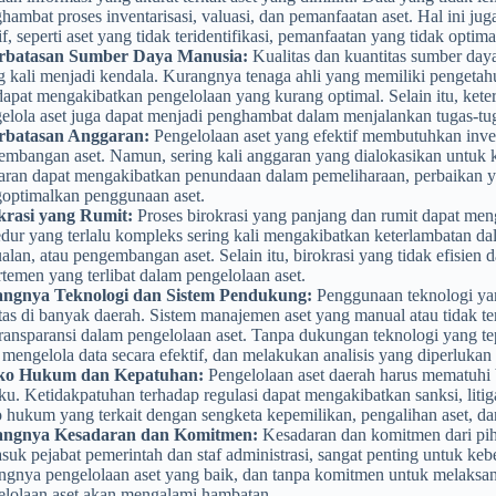
ambat proses inventarisasi, valuasi, dan pemanfaatan aset. Hal ini j
if, seperti aset yang tidak teridentifikasi, pemanfaatan yang tidak optim
rbatasan Sumber Daya Manusia:
Kualitas dan kuantitas sumber daya
ng kali menjadi kendala. Kurangnya tenaga ahli yang memiliki penget
dapat mengakibatkan pengelolaan yang kurang optimal. Selain itu, kete
elola aset juga dapat menjadi penghambat dalam menjalankan tugas-tu
rbatasan Anggaran:
Pengelolaan aset yang efektif membutuhkan inves
embangan aset. Namun, sering kali anggaran yang dialokasikan untuk k
aran dapat mengakibatkan penundaan dalam pemeliharaan, perbaikan 
optimalkan penggunaan aset.
krasi yang Rumit:
Proses birokrasi yang panjang dan rumit dapat men
dur yang terlalu kompleks sering kali mengakibatkan keterlambatan d
alan, atau pengembangan aset. Selain itu, birokrasi yang tidak efisien 
temen yang terlibat dalam pengelolaan aset.
ngnya Teknologi dan Sistem Pendukung:
Penggunaan teknologi ya
tas di banyak daerah. Sistem manajemen aset yang manual atau tidak te
ransparansi dalam pengelolaan aset. Tanpa dukungan teknologi yang tepa
 mengelola data secara efektif, dan melakukan analisis yang diperluka
ko Hukum dan Kepatuhan:
Pengelolaan aset daerah harus mematuhi 
ku. Ketidakpatuhan terhadap regulasi dapat mengakibatkan sanksi, litiga
o hukum yang terkait dengan sengketa kepemilikan, pengalihan aset, da
ngnya Kesadaran dan Komitmen:
Kesadaran dan komitmen dari piha
suk pejabat pemerintah dan staf administrasi, sangat penting untuk ke
ingnya pengelolaan aset yang baik, dan tanpa komitmen untuk melaksan
elolaan aset akan mengalami hambatan.