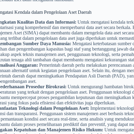
engatasi Kendala dalam Pengelolaan Aset Daerah
ngkatan Kualitas Data dan Informasi:
Untuk mengatasi kendala terka
tarisasi yang komprehensif dan memperbarui data aset secara berkala. 
emen Aset (SIMA) dapat membantu dalam mengelola data aset secara lebi
yang terlibat dalam pengelolaan data aset juga diperlukan untuk memasti
embangan Sumber Daya Manusia:
Mengatasi keterbatasan sumber 
ihan dan pengembangan kapasitas bagi staf yang bertanggung jawab dal
kup aspek teknis manajemen aset, penggunaan teknologi, serta pemaham
krutan tenaga ahli tambahan dapat membantu mengatasi kekurangan staf
malisasi Anggaran:
Pemerintah daerah perlu melakukan perencanaan a
naan alternatif untuk kegiatan pengelolaan aset. Selain itu, dengan m
rintah daerah dapat meningkatkan Pendapatan Asli Daerah (PAD), yang
pengembangan aset.
ederhanaan Prosedur Birokrasi:
Untuk mengurangi hambatan birokra
eraturan yang terkait dengan pengelolaan aset. Penggunaan teknologi 
antu mempercepat proses pengambilan keputusan dan meningkatkan koor
rasi yang fokus pada efisiensi dan efektivitas juga diperlukan.
nfaatan Teknologi dalam Pengelolaan Aset:
Implementasi teknologi
ensi dan transparansi. Penggunaan sistem manajemen aset berbasis tek
 pemantauan kondisi aset secara real-time, serta analisis yang menduk
ntu dalam proses pemeliharaan prediktif dan preventif, yang dapat me
gakan Kepatuhan dan Manajemen Risiko Hukum:
Untuk mengatasi