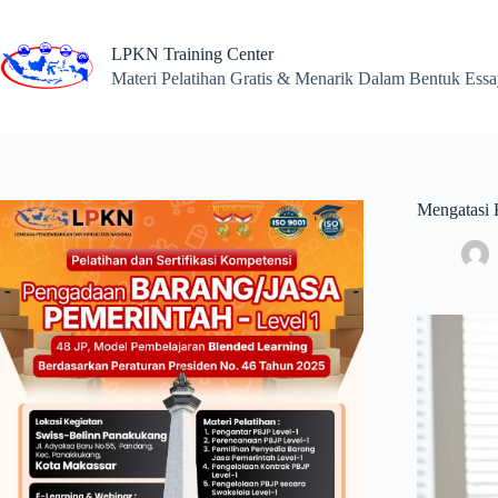
Skip
to
content
LPKN Training Center
Materi Pelatihan Gratis & Menarik Dalam Bentuk Ess
Mengatasi 