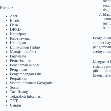
mema
secar
Kategori
risi
Meni
Aset
semua
Bisnis
menu
Desa
baik.
DPRD
Kearsipan
Pengelolaan
Kepegawaian
sumber daya
Keuangan
pengembang
Lingkungan Hidup
asetnya den
Manajemen Aset
Pariwisata
Pemerintahan
Mengatasi 
Penanaman Modal
sistem yang
Pengadaan
pihak terka
Pengembangan Diri
kesejahtera
Perpajakan
Sistem Informasi Geografis
Sosial
Tata Ruang
Teknologi Informasi
TOT
Umum