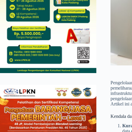
Pengelolaan
pemeliharaa
infrastruk
pengelolaan
Artikel ini
Kendala da
Kura
data 