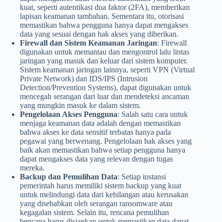
kuat, seperti autentikasi dua faktor (2FA), memberikan
lapisan keamanan tambahan. Sementara itu, otorisasi
memastikan bahwa pengguna hanya dapat mengakses
data yang sesuai dengan hak akses yang diberikan.
Firewall dan Sistem Keamanan Jaringan
: Firewall
digunakan untuk memantau dan mengontrol lalu lintas
jaringan yang masuk dan keluar dari sistem komputer.
Sistem keamanan jaringan lainnya, seperti VPN (Virtual
Private Network) dan IDS/IPS (Intrusion
Detection/Prevention Systems), dapat digunakan untuk
mencegah serangan dari luar dan mendeteksi ancaman
yang mungkin masuk ke dalam sistem.
Pengelolaan Akses Pengguna
: Salah satu cara untuk
menjaga keamanan data adalah dengan memastikan
bahwa akses ke data sensitif terbatas hanya pada
pegawai yang berwenang. Pengelolaan hak akses yang
baik akan memastikan bahwa setiap pengguna hanya
dapat mengakses data yang relevan dengan tugas
mereka.
Backup dan Pemulihan Data
: Setiap instansi
pemerintah harus memiliki sistem backup yang kuat
untuk melindungi data dari kehilangan atau kerusakan
yang disebabkan oleh serangan ransomware atau
kegagalan sistem. Selain itu, rencana pemulihan
bencana harus disiapkan untuk memastikan data dapat