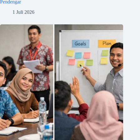
Pendengar
1 Juli 2026