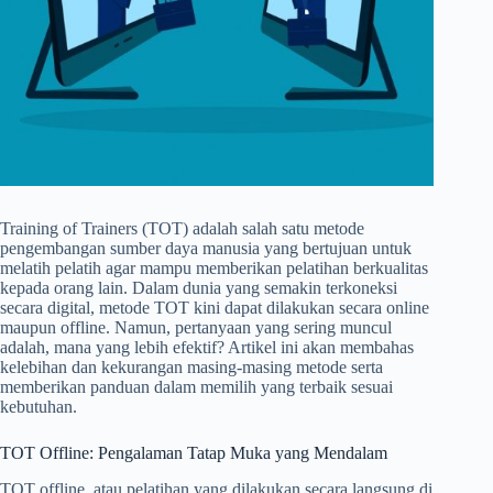
Training of Trainers (TOT) adalah salah satu metode
pengembangan sumber daya manusia yang bertujuan untuk
melatih pelatih agar mampu memberikan pelatihan berkualitas
kepada orang lain. Dalam dunia yang semakin terkoneksi
secara digital, metode TOT kini dapat dilakukan secara online
maupun offline. Namun, pertanyaan yang sering muncul
adalah, mana yang lebih efektif? Artikel ini akan membahas
kelebihan dan kekurangan masing-masing metode serta
memberikan panduan dalam memilih yang terbaik sesuai
kebutuhan.
TOT Offline: Pengalaman Tatap Muka yang Mendalam
TOT offline, atau pelatihan yang dilakukan secara langsung di