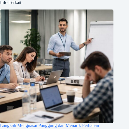
Info Terkait :
Langkah Menguasai Panggung dan Menarik Perhatian