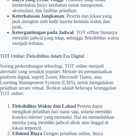
memerlukan biaya tambahan untuk transportasi,
akomodasi, dan fasilitas pelatihan.
Keterbatasan Jangkauan
: Peserta dari lokasi yang
jauh mungkin sulit hadir karena kendala waktu dan
jarak.
Ketergantungan pada Jadwal
: TOT offline biasanya
memiliki jadwal yang tetap, sehingga fleksibilitas waktu
menjadi terbatas.
TOT Online: Fleksibilitas dalam Era Digital
Seiring perkembangan teknologi, TOT online menjadi
alternatif yang semakin populer. Metode ini memanfaatkan
platform digital, seperti Zoom, Microsoft Teams, atau
Learning Management Systems (LMS), untuk mengadakan
pelatihan secara virtual. Berikut adalah beberapa keunggulan
TOT online:
Fleksibilitas Waktu dan Lokasi
Peserta dapat
mengikuti pelatihan dari mana saja, selama memiliki
koneksi internet yang memadai. Hal ini memudahkan
mereka yang memiliki jadwal sibuk atau tinggal di
lokasi terpencil.
Efisiensi Biaya
Dengan pelatihan online, biaya