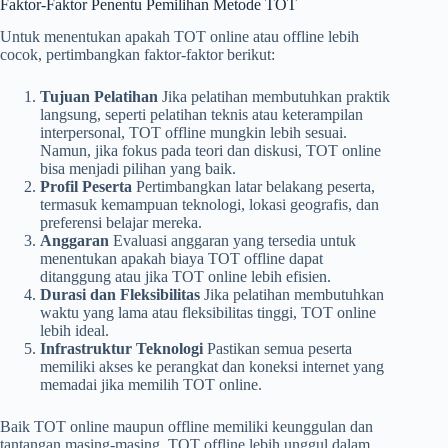
Faktor-Faktor Penentu Pemilihan Metode TOT
Untuk menentukan apakah TOT online atau offline lebih
cocok, pertimbangkan faktor-faktor berikut:
Tujuan Pelatihan
Jika pelatihan membutuhkan praktik
langsung, seperti pelatihan teknis atau keterampilan
interpersonal, TOT offline mungkin lebih sesuai.
Namun, jika fokus pada teori dan diskusi, TOT online
bisa menjadi pilihan yang baik.
Profil Peserta
Pertimbangkan latar belakang peserta,
termasuk kemampuan teknologi, lokasi geografis, dan
preferensi belajar mereka.
Anggaran
Evaluasi anggaran yang tersedia untuk
menentukan apakah biaya TOT offline dapat
ditanggung atau jika TOT online lebih efisien.
Durasi dan Fleksibilitas
Jika pelatihan membutuhkan
waktu yang lama atau fleksibilitas tinggi, TOT online
lebih ideal.
Infrastruktur Teknologi
Pastikan semua peserta
memiliki akses ke perangkat dan koneksi internet yang
memadai jika memilih TOT online.
Baik TOT online maupun offline memiliki keunggulan dan
tantangan masing-masing. TOT offline lebih unggul dalam