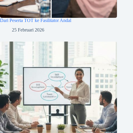
Dari Peserta TOT ke Fasilitator Andal
25 Februari 2026