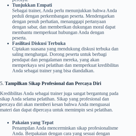
Tunjukkan Empati
Sebagai trainer, Anda perlu menunjukkan bahwa Anda
peduli dengan perkembangan peserta. Mendengarkan
dengan penuh perhatian, menanggapi pertanyaan
dengan sabar, dan memberikan dukungan moral dapat
membantu memperkuat hubungan Anda dengan
peserta.
Fasilitasi Diskusi Terbuka
Ciptakan suasana yang mendukung diskusi terbuka dan
saling menghargai. Dorong peserta untuk berbagi
pendapat dan pengalaman mereka, yang akan
memperkaya sesi pelatihan dan memperkuat kredibilitas
Anda sebagai trainer yang bisa diandalkan.
5.
Tampilkan Sikap Profesional dan Percaya Diri
Kredibilitas Anda sebagai trainer juga sangat bergantung pada
sikap Anda selama pelatihan. Sikap yang profesional dan
percaya diri akan memberi kesan bahwa Anda menguasai
materi dan dapat dipercaya untuk memimpin sesi pelatihan.
Pakaian yang Tepat
Penampilan Anda mencerminkan sikap profesionalisme
Anda. Berpakaian dengan cara yang sesuai dengan