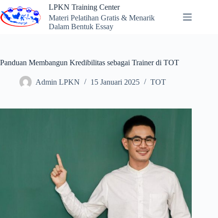
Skip
LPKN Training Center
to
Materi Pelatihan Gratis & Menarik
content
Dalam Bentuk Essay
Panduan Membangun Kredibilitas sebagai Trainer di TOT
Admin LPKN
15 Januari 2025
TOT