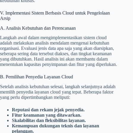
kebutuhan khusus.
V. Implementasi Sistem Berbasis Cloud untuk Pengelolaan
Arsip
A. Analisis Kebutuhan dan Perencanaan
Langkah awal dalam mengimplementasikan sistem cloud
adalah melakukan analisis mendalam mengenai kebutuhan
organisasi. Evaluasi jenis data apa saja yang akan diarsipkan,
seberapa sering data tersebut diakses, dan tingkat keamanan
yang dibutuhkan. Hasil analisis ini akan membantu dalam
menentukan kapasitas penyimpanan dan fitur yang diperlukan.
B. Pemilihan Penyedia Layanan Cloud
Setelah analisis kebutuhan selesai, langkah selanjutnya adalah
memilih penyedia layanan cloud yang tepat. Beberapa faktor
yang perlu dipertimbangkan meliputi:
Reputasi dan rekam jejak penyedia.
Fitur keamanan yang ditawarkan.
Skalabilitas dan fleksibilitas layanan.
Kemampuan dukungan teknis dan layanan
pelanggan.