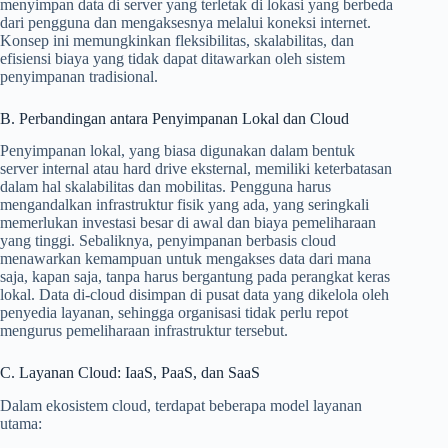
menyimpan data di server yang terletak di lokasi yang berbeda
dari pengguna dan mengaksesnya melalui koneksi internet.
Konsep ini memungkinkan fleksibilitas, skalabilitas, dan
efisiensi biaya yang tidak dapat ditawarkan oleh sistem
penyimpanan tradisional.
B. Perbandingan antara Penyimpanan Lokal dan Cloud
Penyimpanan lokal, yang biasa digunakan dalam bentuk
server internal atau hard drive eksternal, memiliki keterbatasan
dalam hal skalabilitas dan mobilitas. Pengguna harus
mengandalkan infrastruktur fisik yang ada, yang seringkali
memerlukan investasi besar di awal dan biaya pemeliharaan
yang tinggi. Sebaliknya, penyimpanan berbasis cloud
menawarkan kemampuan untuk mengakses data dari mana
saja, kapan saja, tanpa harus bergantung pada perangkat keras
lokal. Data di-cloud disimpan di pusat data yang dikelola oleh
penyedia layanan, sehingga organisasi tidak perlu repot
mengurus pemeliharaan infrastruktur tersebut.
C. Layanan Cloud: IaaS, PaaS, dan SaaS
Dalam ekosistem cloud, terdapat beberapa model layanan
utama: