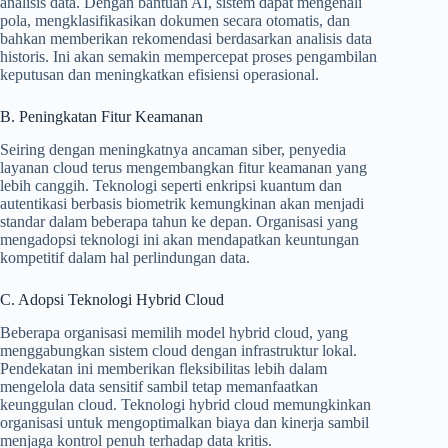
analisis data. Dengan bantuan AI, sistem dapat mengenali
pola, mengklasifikasikan dokumen secara otomatis, dan
bahkan memberikan rekomendasi berdasarkan analisis data
historis. Ini akan semakin mempercepat proses pengambilan
keputusan dan meningkatkan efisiensi operasional.
B. Peningkatan Fitur Keamanan
Seiring dengan meningkatnya ancaman siber, penyedia
layanan cloud terus mengembangkan fitur keamanan yang
lebih canggih. Teknologi seperti enkripsi kuantum dan
autentikasi berbasis biometrik kemungkinan akan menjadi
standar dalam beberapa tahun ke depan. Organisasi yang
mengadopsi teknologi ini akan mendapatkan keuntungan
kompetitif dalam hal perlindungan data.
C. Adopsi Teknologi Hybrid Cloud
Beberapa organisasi memilih model hybrid cloud, yang
menggabungkan sistem cloud dengan infrastruktur lokal.
Pendekatan ini memberikan fleksibilitas lebih dalam
mengelola data sensitif sambil tetap memanfaatkan
keunggulan cloud. Teknologi hybrid cloud memungkinkan
organisasi untuk mengoptimalkan biaya dan kinerja sambil
menjaga kontrol penuh terhadap data kritis.