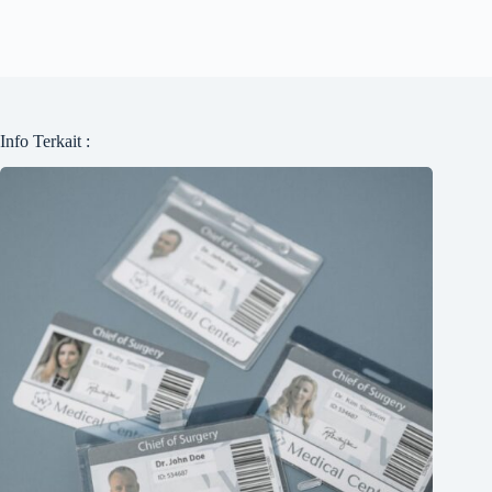
Info Terkait :