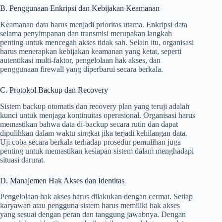
B. Penggunaan Enkripsi dan Kebijakan Keamanan
Keamanan data harus menjadi prioritas utama. Enkripsi data
selama penyimpanan dan transmisi merupakan langkah
penting untuk mencegah akses tidak sah. Selain itu, organisasi
harus menerapkan kebijakan keamanan yang ketat, seperti
autentikasi multi-faktor, pengelolaan hak akses, dan
penggunaan firewall yang diperbarui secara berkala.
C. Protokol Backup dan Recovery
Sistem backup otomatis dan recovery plan yang teruji adalah
kunci untuk menjaga kontinuitas operasional. Organisasi harus
memastikan bahwa data di-backup secara rutin dan dapat
dipulihkan dalam waktu singkat jika terjadi kehilangan data.
Uji coba secara berkala terhadap prosedur pemulihan juga
penting untuk memastikan kesiapan sistem dalam menghadapi
situasi darurat.
D. Manajemen Hak Akses dan Identitas
Pengelolaan hak akses harus dilakukan dengan cermat. Setiap
karyawan atau pengguna sistem harus memiliki hak akses
yang sesuai dengan peran dan tanggung jawabnya. Dengan