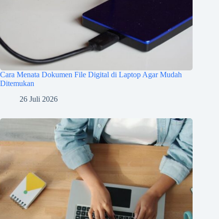
Cara Menata Dokumen File Digital di Laptop Agar Mudah
Ditemukan
26 Juli 2026