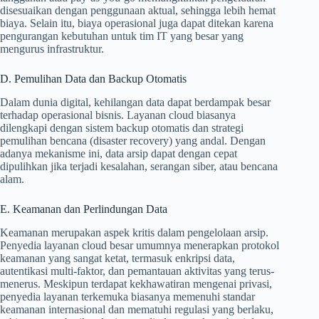
disesuaikan dengan penggunaan aktual, sehingga lebih hemat
biaya. Selain itu, biaya operasional juga dapat ditekan karena
pengurangan kebutuhan untuk tim IT yang besar yang
mengurus infrastruktur.
D. Pemulihan Data dan Backup Otomatis
Dalam dunia digital, kehilangan data dapat berdampak besar
terhadap operasional bisnis. Layanan cloud biasanya
dilengkapi dengan sistem backup otomatis dan strategi
pemulihan bencana (disaster recovery) yang andal. Dengan
adanya mekanisme ini, data arsip dapat dengan cepat
dipulihkan jika terjadi kesalahan, serangan siber, atau bencana
alam.
E. Keamanan dan Perlindungan Data
Keamanan merupakan aspek kritis dalam pengelolaan arsip.
Penyedia layanan cloud besar umumnya menerapkan protokol
keamanan yang sangat ketat, termasuk enkripsi data,
autentikasi multi-faktor, dan pemantauan aktivitas yang terus-
menerus. Meskipun terdapat kekhawatiran mengenai privasi,
penyedia layanan terkemuka biasanya memenuhi standar
keamanan internasional dan mematuhi regulasi yang berlaku,