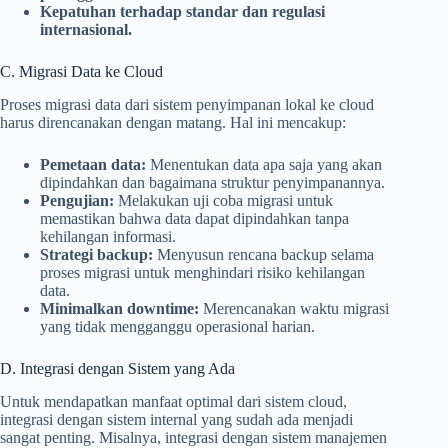
Kepatuhan terhadap standar dan regulasi
internasional.
C. Migrasi Data ke Cloud
Proses migrasi data dari sistem penyimpanan lokal ke cloud
harus direncanakan dengan matang. Hal ini mencakup:
Pemetaan data:
Menentukan data apa saja yang akan
dipindahkan dan bagaimana struktur penyimpanannya.
Pengujian:
Melakukan uji coba migrasi untuk
memastikan bahwa data dapat dipindahkan tanpa
kehilangan informasi.
Strategi backup:
Menyusun rencana backup selama
proses migrasi untuk menghindari risiko kehilangan
data.
Minimalkan downtime:
Merencanakan waktu migrasi
yang tidak mengganggu operasional harian.
D. Integrasi dengan Sistem yang Ada
Untuk mendapatkan manfaat optimal dari sistem cloud,
integrasi dengan sistem internal yang sudah ada menjadi
sangat penting. Misalnya, integrasi dengan sistem manajemen