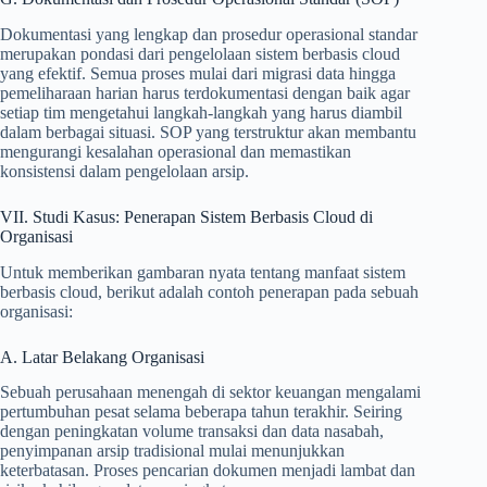
Dokumentasi yang lengkap dan prosedur operasional standar
merupakan pondasi dari pengelolaan sistem berbasis cloud
yang efektif. Semua proses mulai dari migrasi data hingga
pemeliharaan harian harus terdokumentasi dengan baik agar
setiap tim mengetahui langkah-langkah yang harus diambil
dalam berbagai situasi. SOP yang terstruktur akan membantu
mengurangi kesalahan operasional dan memastikan
konsistensi dalam pengelolaan arsip.
VII. Studi Kasus: Penerapan Sistem Berbasis Cloud di
Organisasi
Untuk memberikan gambaran nyata tentang manfaat sistem
berbasis cloud, berikut adalah contoh penerapan pada sebuah
organisasi:
A. Latar Belakang Organisasi
Sebuah perusahaan menengah di sektor keuangan mengalami
pertumbuhan pesat selama beberapa tahun terakhir. Seiring
dengan peningkatan volume transaksi dan data nasabah,
penyimpanan arsip tradisional mulai menunjukkan
keterbatasan. Proses pencarian dokumen menjadi lambat dan