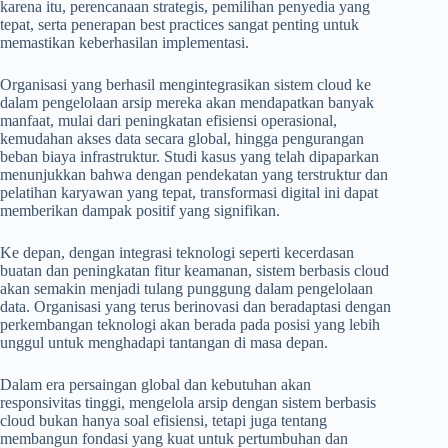
karena itu, perencanaan strategis, pemilihan penyedia yang
tepat, serta penerapan best practices sangat penting untuk
memastikan keberhasilan implementasi.
Organisasi yang berhasil mengintegrasikan sistem cloud ke
dalam pengelolaan arsip mereka akan mendapatkan banyak
manfaat, mulai dari peningkatan efisiensi operasional,
kemudahan akses data secara global, hingga pengurangan
beban biaya infrastruktur. Studi kasus yang telah dipaparkan
menunjukkan bahwa dengan pendekatan yang terstruktur dan
pelatihan karyawan yang tepat, transformasi digital ini dapat
memberikan dampak positif yang signifikan.
Ke depan, dengan integrasi teknologi seperti kecerdasan
buatan dan peningkatan fitur keamanan, sistem berbasis cloud
akan semakin menjadi tulang punggung dalam pengelolaan
data. Organisasi yang terus berinovasi dan beradaptasi dengan
perkembangan teknologi akan berada pada posisi yang lebih
unggul untuk menghadapi tantangan di masa depan.
Dalam era persaingan global dan kebutuhan akan
responsivitas tinggi, mengelola arsip dengan sistem berbasis
cloud bukan hanya soal efisiensi, tetapi juga tentang
membangun fondasi yang kuat untuk pertumbuhan dan