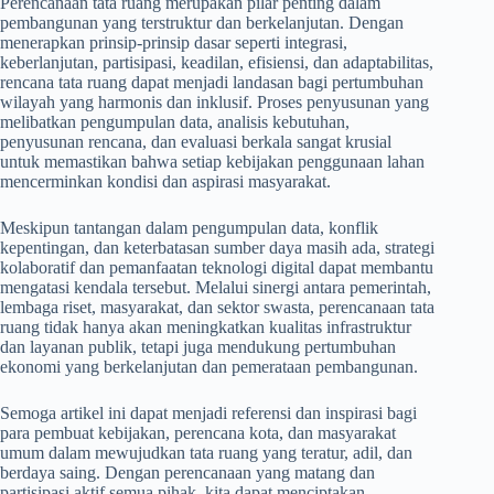
Perencanaan tata ruang merupakan pilar penting dalam
pembangunan yang terstruktur dan berkelanjutan. Dengan
menerapkan prinsip-prinsip dasar seperti integrasi,
keberlanjutan, partisipasi, keadilan, efisiensi, dan adaptabilitas,
rencana tata ruang dapat menjadi landasan bagi pertumbuhan
wilayah yang harmonis dan inklusif. Proses penyusunan yang
melibatkan pengumpulan data, analisis kebutuhan,
penyusunan rencana, dan evaluasi berkala sangat krusial
untuk memastikan bahwa setiap kebijakan penggunaan lahan
mencerminkan kondisi dan aspirasi masyarakat.
Meskipun tantangan dalam pengumpulan data, konflik
kepentingan, dan keterbatasan sumber daya masih ada, strategi
kolaboratif dan pemanfaatan teknologi digital dapat membantu
mengatasi kendala tersebut. Melalui sinergi antara pemerintah,
lembaga riset, masyarakat, dan sektor swasta, perencanaan tata
ruang tidak hanya akan meningkatkan kualitas infrastruktur
dan layanan publik, tetapi juga mendukung pertumbuhan
ekonomi yang berkelanjutan dan pemerataan pembangunan.
Semoga artikel ini dapat menjadi referensi dan inspirasi bagi
para pembuat kebijakan, perencana kota, dan masyarakat
umum dalam mewujudkan tata ruang yang teratur, adil, dan
berdaya saing. Dengan perencanaan yang matang dan
partisipasi aktif semua pihak, kita dapat menciptakan