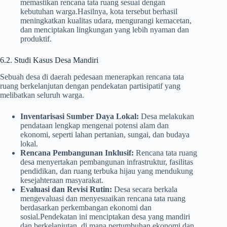
memastikan rencana tata ruang sesuai dengan
kebutuhan warga.Hasilnya, kota tersebut berhasil
meningkatkan kualitas udara, mengurangi kemacetan,
dan menciptakan lingkungan yang lebih nyaman dan
produktif.
6.2. Studi Kasus Desa Mandiri
Sebuah desa di daerah pedesaan menerapkan rencana tata
ruang berkelanjutan dengan pendekatan partisipatif yang
melibatkan seluruh warga.
Inventarisasi Sumber Daya Lokal:
Desa melakukan
pendataan lengkap mengenai potensi alam dan
ekonomi, seperti lahan pertanian, sungai, dan budaya
lokal.
Rencana Pembangunan Inklusif:
Rencana tata ruang
desa menyertakan pembangunan infrastruktur, fasilitas
pendidikan, dan ruang terbuka hijau yang mendukung
kesejahteraan masyarakat.
Evaluasi dan Revisi Rutin:
Desa secara berkala
mengevaluasi dan menyesuaikan rencana tata ruang
berdasarkan perkembangan ekonomi dan
sosial.Pendekatan ini menciptakan desa yang mandiri
dan berkelanjutan, di mana pertumbuhan ekonomi dan