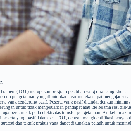
an
f Trainers (TOT) merupakan program pelatihan yang dirancang khusus 
serta pengetahuan yang dibutuhkan agar mereka dapat mengajar secara
erta yang cenderung pasif. Peserta yang pasif ditandai dengan minimnya
rungan untuk tidak mengeluarkan pendapat atau ide selama sesi diskus
pi juga berdampak pada efektivitas transfer pengetahuan. Artikel ini a
 peserta yang pasif dalam sesi TOT, dengan mengidentifikasi penyeba
strategi dan teknik praktis yang dapat digunakan pelatih untuk meningka