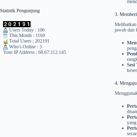
mend
Statistik Pengunjung
3. Memberi
Melibatkan 
Users Today : 106
jawab dan k
This Month : 1169
Total Users : 202191
Menu
Who's Online : 3
peng
Your IP Address : 68.67.112.145
Pemb
rangk
Sesi
kesem
4. Mengaju
Menggunakan
Pert
disa
Pert
yang 
Pert
secar