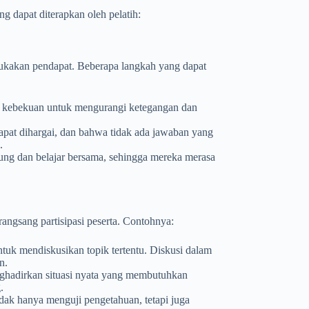
ng dapat diterapkan oleh pelatih:
mukakan pendapat. Beberapa langkah yang dapat
h kebekuan untuk mengurangi ketegangan dan
pat dihargai, dan bahwa tidak ada jawaban yang
.
ng dan belajar bersama, sehingga mereka merasa
ngsang partisipasi peserta. Contohnya:
tuk mendiskusikan topik tertentu. Diskusi dalam
n.
nghadirkan situasi nyata yang membutuhkan
.
idak hanya menguji pengetahuan, tetapi juga