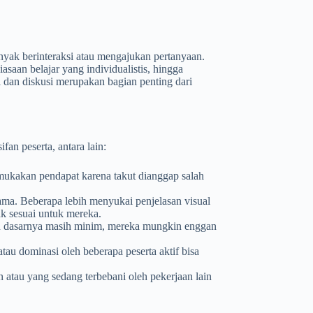
yak berinteraksi atau mengajukan pertanyaan.
iasaan belajar yang individualistis, hingga
dan diskusi merupakan bagian penting dari
.
an peserta, antara lain:
ukakan pendapat karena takut dianggap salah
ama. Beberapa lebih menyukai penjelasan visual
k sesuai untuk mereka.
n dasarnya masih minim, mereka mungkin enggan
tau dominasi oleh beberapa peserta aktif bisa
 atau yang sedang terbebani oleh pekerjaan lain