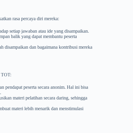
atkan rasa percaya diri mereka:
adap setiap jawaban atau ide yang disampaikan.
umpan balik yang dapat membantu peserta
dah disampaikan dan bagaimana kontribusi mereka
i TOT:
 pendapat peserta secara anonim. Hal ini bisa
.
ikan materi pelatihan secara daring, sehingga
embuat materi lebih menarik dan menstimulasi