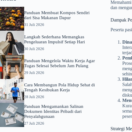
Memahami p
dan mengura
Panduan Membuat Kompos Sendiri
dari Sisa Makanan Dapur
Dampak Pese
31 Juli 2026
Peserta pas
Langkah Sederhana Memangkas
Pengeluaran Impulsif Setiap Hari
Dina
Inte
30 Juli 2026
terja
Pemb
Panduan Mengelola Waktu Kerja Agar
Prose
Tugas Selesai Sebelum Jam Pulang
mengk
29 Juli 2026
sehin
Hila
Salah
Cara Membangun Pola Hidup Sehat di
meng
Tengah Kesibukan Kerja
disk
28 Juli 2026
Menu
Kuran
Panduan Mengamankan Salinan
sema
Dokumen Identitas Pribadi dari
peser
Penyalahgunaan
27 Juli 2026
Strategi Me