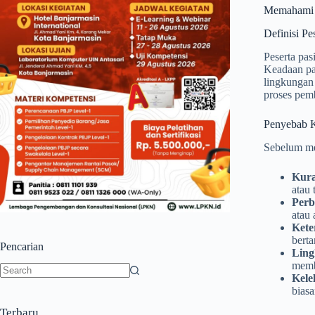
Memahami P
Definisi Pe
Peserta pa
Keadaan pas
lingkungan
proses pemb
Penyebab K
Sebelum men
Kura
atau 
Perb
atau 
Kete
berta
Pencarian
Ling
membu
Kele
No
biasa
results
Terbaru