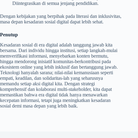
Diintegrasikan di semua jenjang pendidikan.
Dengan kebijakan yang berpihak pada literasi dan inklusivitas,
masa depan kesadaran sosial digital dapat lebih sehat.
Penutup
Kesadaran sosial di era digital adalah tanggung jawab kita
bersama. Dari individu hingga institusi, setiap langkah-mulai
memverifikasi informasi, menyebarkan konten bermutu,
hingga mendorong inisiatif komunitas-berkontribusi pada
ekosistem online yang lebih inklusif dan bertanggung jawab.
Teknologi hanyalah sarana; nilai-nilai kemanusiaan seperti
empati, keadilan, dan solidaritas-lah yang seharusnya
memandu setiap aksi digital kita. Dengan strategi
komprehensif dan kolaborasi multi-stakeholder, kita dapat
memastikan bahwa era digital tidak hanya menawarkan
kecepatan informasi, tetapi juga meningkatkan kesadaran
sosial demi masa depan yang lebih baik.