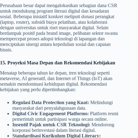
Perusahaan besar dapat mengalokasikan sebagian dana CSR
untuk mendukung program literasi digital dan kesadaran
sosial. Beberapa inisiatif konkret meliputi donasi perangkat
(laptop, router), subsidi biaya pelatihan, atau kolaborasi
dengan universitas untuk riset masyarakat digital. Selain
berdampak positif pada brand image, pelibatan sektor swasta
mempercepat proses adopsi teknologi di lapangan dan
menciptakan sinergi antara kepedulian sosial dan capaian
bisnis.
15. Proyeksi Masa Depan dan Rekomendasi Kebijakan
Menatap beberapa tahun ke depan, tren teknologi seperti
metaverse, AI generatif, dan Internet of Things (IoT) akan
semakin mendominasi kehidupan digital. Rekomendasi
kebijakan yang perlu dipertimbangkan:
Regulasi Data Protection yang Kuat:
Melindungi
masyarakat dari penyalahgunaan data.
Digital Civic Engagement Platforms:
Platform resmi
pemerintah untuk partisipasi warga secara online.
Insentif Pajak untuk CSR Teknologi:
Mendorong
korporasi berinvestasi dalam literasi digital.
Standardisasi Kurikulum Digital Literacy: