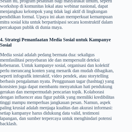
Selain itu, program pelatihan bagi masyarakat umum, seperti
workshop di komunitas lokal atau webinar nasional, dapat
menjangkau kelompok yang tidak lagi aktif di lingkungan
pendidikan formal. Upaya ini akan memperkuat kemampuan
mitra sosial kita untuk berpartisipasi secara konstruktif dalam
percakapan publik di dunia maya.
4. Strategi Pemanfaatan Media Sosial untuk Kampanye
Sosial
Media sosial adalah pedang bermata dua: sekaligus
memfasilitasi penyebaran ide dan mempersulit deteksi
kebenaran. Untuk kampanye sosial, organisasi dan kolektif
perlu merancang konten yang menarik dan mudah dibagikan,
seperti infografik interaktif, video pendek, atau storytelling
berbasis pengalaman nyata. Penggunaan tagar (hashtag) yang
konsisten juga dapat membantu menyatukan hati pendukung
gerakan dan mempermudah pencarian topik. Kolaborasi
dengan influencer atau figur publik yang memiliki kredibilitas
tinggi mampu memperluas jangkauan pesan. Namun, aspek
paling krusial adalah menjaga kualitas dan akurasi informasi:
setiap kampanye harus didukung data valid, testimoni
lapangan, dan sumber terpercaya untuk menghindari potensi
backlash.