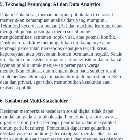
5. Teknologi Penunjang: AI dan Data Analytics
Dalam skala besar, memantau opini publik dan tren sosial
memerlukan kemampuan analisis data yang mumpuni.
Teknologi kecerdasan buatan (AI) dan machine learning dapat
mengolah jutaan postingan media sosial untuk
mengidentifikasi sentimen, topik viral, atau potensi konflik.
Dashboard real-time memungkinkan tim kampanye atau
lembaga pemerintah merespons cepat jika terjadi krisis
kepercayaan atau persebaran konten bermuatan negatif. Selain
itu, chatbot dan asisten virtual bisa diintegrasikan dalam kanal
layanan publik untuk menjawab pertanyaan warga,
memberikan edukasi, dan mengarahkan pada sumber resmi.
Implementasi teknologi ini harus diiringi dengan standar etika
data dan privasi, agar tidak menimbulkan ketakutan atau
resistensi publik.
6. Kolaborasi Multi-Stakeholder
Kesiapan memperkuat kesadaran sosial digital tidak dapat
diandalkan pada satu pihak saja. Pemerintah, sektor swasta,
organisasi non-profit, lembaga pendidikan, dan masyarakat
umum perlu bersinergi. Pemerintah dapat mengeluarkan
regulasi yang mendukung literasi digital, memfasilitasi dana
hibah untuk inisiatif masyarakat sipil, dan mengawasi platform