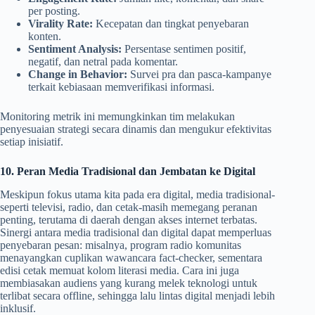
per posting.
Virality Rate:
Kecepatan dan tingkat penyebaran
konten.
Sentiment Analysis:
Persentase sentimen positif,
negatif, dan netral pada komentar.
Change in Behavior:
Survei pra dan pasca-kampanye
terkait kebiasaan memverifikasi informasi.
Monitoring metrik ini memungkinkan tim melakukan
penyesuaian strategi secara dinamis dan mengukur efektivitas
setiap inisiatif.
10. Peran Media Tradisional dan Jembatan ke Digital
Meskipun fokus utama kita pada era digital, media tradisional-
seperti televisi, radio, dan cetak-masih memegang peranan
penting, terutama di daerah dengan akses internet terbatas.
Sinergi antara media tradisional dan digital dapat memperluas
penyebaran pesan: misalnya, program radio komunitas
menayangkan cuplikan wawancara fact-checker, sementara
edisi cetak memuat kolom literasi media. Cara ini juga
membiasakan audiens yang kurang melek teknologi untuk
terlibat secara offline, sehingga lalu lintas digital menjadi lebih
inklusif.