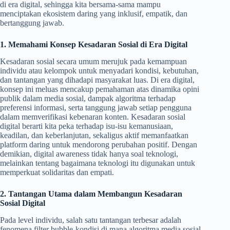
di era digital, sehingga kita bersama-sama mampu
menciptakan ekosistem daring yang inklusif, empatik, dan
bertanggung jawab.
1. Memahami Konsep Kesadaran Sosial di Era Digital
Kesadaran sosial secara umum merujuk pada kemampuan
individu atau kelompok untuk menyadari kondisi, kebutuhan,
dan tantangan yang dihadapi masyarakat luas. Di era digital,
konsep ini meluas mencakup pemahaman atas dinamika opini
publik dalam media sosial, dampak algoritma terhadap
preferensi informasi, serta tanggung jawab setiap pengguna
dalam memverifikasi kebenaran konten. Kesadaran sosial
digital berarti kita peka terhadap isu-isu kemanusiaan,
keadilan, dan keberlanjutan, sekaligus aktif memanfaatkan
platform daring untuk mendorong perubahan positif. Dengan
demikian, digital awareness tidak hanya soal teknologi,
melainkan tentang bagaimana teknologi itu digunakan untuk
memperkuat solidaritas dan empati.
2. Tantangan Utama dalam Membangun Kesadaran
Sosial Digital
Pada level individu, salah satu tantangan terbesar adalah
fenomena filter bubble-kondisi di mana algoritma media sosial