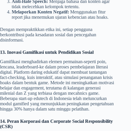
Anti-Hate Speech:
Menjaga bahasa dan konten agar
tidak melecehkan kelompok tertentu.
Melaporkan Konten Negatif:
Menggunakan fitur
report jika menemukan ujaran kebencian atau hoaks.
Dengan mempraktikkan etika ini, setiap pengguna
berkontribusi pada kesadaran sosial dan pencegahan
disinformasi.
13. Inovasi Gamifikasi untuk Pendidikan Sosial
Gamifikasi menghadirkan elemen permainan-seperti poin,
lencana, leaderboard-ke dalam proses pembelajaran literasi
digital. Platform daring edukatif dapat membuat tantangan
fact-checking, kuis interaktif, atau simulasi penanganan krisis
hoaks dalam bentuk game. Metode ini meningkatkan motivasi
belajar dan engagement, terutama di kalangan generasi
milenial dan Z yang terbiasa dengan mecahnics game.
Beberapa start-up edutech di Indonesia telah meluncurkan
modul gamified yang menunjukkan peningkatan pengetahuan
hingga 30% hanya dalam satu minggu pelatihan.
14. Peran Korporasi dan Corporate Social Responsibility
(CSR)