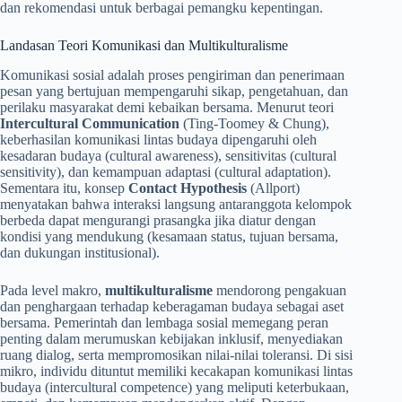
dan rekomendasi untuk berbagai pemangku kepentingan.
Landasan Teori Komunikasi dan Multikulturalisme
Komunikasi sosial adalah proses pengiriman dan penerimaan
pesan yang bertujuan mempengaruhi sikap, pengetahuan, dan
perilaku masyarakat demi kebaikan bersama. Menurut teori
Intercultural Communication
(Ting-Toomey & Chung),
keberhasilan komunikasi lintas budaya dipengaruhi oleh
kesadaran budaya (cultural awareness), sensitivitas (cultural
sensitivity), dan kemampuan adaptasi (cultural adaptation).
Sementara itu, konsep
Contact Hypothesis
(Allport)
menyatakan bahwa interaksi langsung antaranggota kelompok
berbeda dapat mengurangi prasangka jika diatur dengan
kondisi yang mendukung (kesamaan status, tujuan bersama,
dan dukungan institusional).
Pada level makro,
multikulturalisme
mendorong pengakuan
dan penghargaan terhadap keberagaman budaya sebagai aset
bersama. Pemerintah dan lembaga sosial memegang peran
penting dalam merumuskan kebijakan inklusif, menyediakan
ruang dialog, serta mempromosikan nilai-nilai toleransi. Di sisi
mikro, individu dituntut memiliki kecakapan komunikasi lintas
budaya (intercultural competence) yang meliputi keterbukaan,