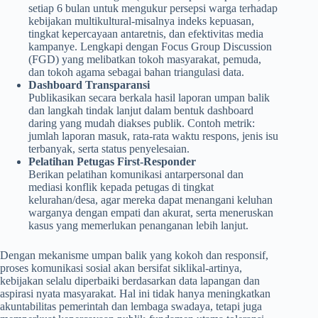
setiap 6 bulan untuk mengukur persepsi warga terhadap
kebijakan multikultural-misalnya indeks kepuasan,
tingkat kepercayaan antaretnis, dan efektivitas media
kampanye. Lengkapi dengan Focus Group Discussion
(FGD) yang melibatkan tokoh masyarakat, pemuda,
dan tokoh agama sebagai bahan triangulasi data.
Dashboard Transparansi
Publikasikan secara berkala hasil laporan umpan balik
dan langkah tindak lanjut dalam bentuk dashboard
daring yang mudah diakses publik. Contoh metrik:
jumlah laporan masuk, rata‑rata waktu respons, jenis isu
terbanyak, serta status penyelesaian.
Pelatihan Petugas First‑Responder
Berikan pelatihan komunikasi antarpersonal dan
mediasi konflik kepada petugas di tingkat
kelurahan/desa, agar mereka dapat menangani keluhan
warganya dengan empati dan akurat, serta meneruskan
kasus yang memerlukan penanganan lebih lanjut.
Dengan mekanisme umpan balik yang kokoh dan responsif,
proses komunikasi sosial akan bersifat siklikal-artinya,
kebijakan selalu diperbaiki berdasarkan data lapangan dan
aspirasi nyata masyarakat. Hal ini tidak hanya meningkatkan
akuntabilitas pemerintah dan lembaga swadaya, tetapi juga