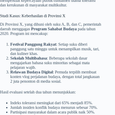
memperkuat kepercayaan publik-fundamen utama toleransi
dan kerukunan di masyarakat multikultur.
Studi Kasus: Keberhasilan di Provinsi X
Di Provinsi X, yang dihuni oleh suku A, B, dan C, pemerintah
daerah menggagas
Program Sahabat Budaya
pada tahun
2020. Program ini mencakup:
Festival Panggung Rakyat
: Setiap suku diberi
panggung satu minggu untuk menampilkan musik, tari,
dan kuliner khas.
Sekolah Multibahasa
: Beberapa sekolah dasar
mengajarkan bahasa suku minoritas sebagai mata
pelajaran wajib.
Relawan Budaya Digital
: Pemuda terpilih membuat
konten vlog perjalanan budaya, dengan total jangkauan
2 juta penonton di media sosial.
Hasil evaluasi setelah dua tahun menunjukkan:
Indeks toleransi meningkat dari 65% menjadi 85%.
Jumlah insiden konflik budaya menurun sebesar 70%.
Partisipasi masyarakat dalam acara publik naik 50%.