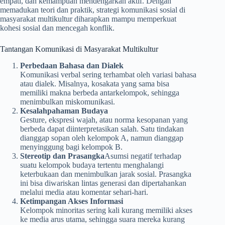
empati, dan kemampuan mendengarkan aktif. Dengan
memadukan teori dan praktik, strategi komunikasi sosial di
masyarakat multikultur diharapkan mampu memperkuat
kohesi sosial dan mencegah konflik.
Tantangan Komunikasi di Masyarakat Multikultur
Perbedaan Bahasa dan Dialek
Komunikasi verbal sering terhambat oleh variasi bahasa
atau dialek. Misalnya, kosakata yang sama bisa
memiliki makna berbeda antarkelompok, sehingga
menimbulkan miskomunikasi.
Kesalahpahaman Budaya
Gesture, ekspresi wajah, atau norma kesopanan yang
berbeda dapat diinterpretasikan salah. Satu tindakan
dianggap sopan oleh kelompok A, namun dianggap
menyinggung bagi kelompok B.
Stereotip dan Prasangka
Asumsi negatif terhadap
suatu kelompok budaya tertentu menghalangi
keterbukaan dan menimbulkan jarak sosial. Prasangka
ini bisa diwariskan lintas generasi dan dipertahankan
melalui media atau komentar sehari-hari.
Ketimpangan Akses Informasi
Kelompok minoritas sering kali kurang memiliki akses
ke media arus utama, sehingga suara mereka kurang