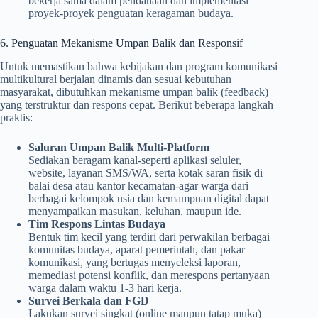
bekerja sama dalam pendanaan dan implementasi
proyek-proyek penguatan keragaman budaya.
6. Penguatan Mekanisme Umpan Balik dan Responsif
Untuk memastikan bahwa kebijakan dan program komunikasi
multikultural berjalan dinamis dan sesuai kebutuhan
masyarakat, dibutuhkan mekanisme umpan balik (feedback)
yang terstruktur dan respons cepat. Berikut beberapa langkah
praktis:
Saluran Umpan Balik Multi‑Platform
Sediakan beragam kanal-seperti aplikasi seluler,
website, layanan SMS/WA, serta kotak saran fisik di
balai desa atau kantor kecamatan-agar warga dari
berbagai kelompok usia dan kemampuan digital dapat
menyampaikan masukan, keluhan, maupun ide.
Tim Respons Lintas Budaya
Bentuk tim kecil yang terdiri dari perwakilan berbagai
komunitas budaya, aparat pemerintah, dan pakar
komunikasi, yang bertugas menyeleksi laporan,
memediasi potensi konflik, dan merespons pertanyaan
warga dalam waktu 1-3 hari kerja.
Survei Berkala dan FGD
Lakukan survei singkat (online maupun tatap muka)