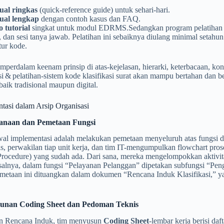
al ringkas
(quick‑reference guide) untuk sehari‑hari.
al lengkap
dengan contoh kasus dan FAQ.
o tutorial
singkat untuk modul EDRMS.Sedangkan program pelatihan m
, dan sesi tanya jawab. Pelatihan ini sebaiknya diulang minimal setahun 
tur kode.
erdalam keenam prinsip di atas-kejelasan, hierarki, keterbacaan, konsist
 & pelatihan-sistem kode klasifikasi surat akan mampu bertahan dan b
 baik tradisional maupun digital.
tasi dalam Arsip Organisasi
canaan dan Pemetaan Fungsi
l implementasi adalah melakukan pemetaan menyeluruh atas fungsi dan 
ris, perwakilan tiap unit kerja, dan tim IT-mengumpulkan flowchart prose
rocedure) yang sudah ada. Dari sana, mereka mengelompokkan aktivita
salnya, dalam fungsi “Pelayanan Pelanggan” dipetakan subfungsi “Pe
emetaan ini dituangkan dalam dokumen “Rencana Induk Klasifikasi,” ya
sunan Coding Sheet dan Pedoman Teknis
n Rencana Induk, tim menyusun
Coding Sheet
-lembar kerja berisi daf