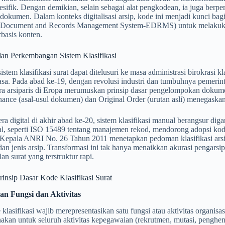
esifik. Dengan demikian, selain sebagai alat pengkodean, ia juga ber
r-dokumen. Dalam konteks digitalisasi arsip, kode ini menjadi kunci b
c Document and Records Management System-EDRMS) untuk melakukan 
rbasis konten.
dan Perkembangan Sistem Klasifikasi
istem klasifikasi surat dapat ditelusuri ke masa administrasi birokrasi kl
sa. Pada abad ke‑19, dengan revolusi industri dan tumbuhnya pemerin
ra arsiparis di Eropa merumuskan prinsip dasar pengelompokan dokumen
nance (asal-usul dokumen) dan Original Order (urutan asli) menegask
a digital di akhir abad ke‑20, sistem klasifikasi manual berangsur di
al, seperti ISO 15489 tentang manajemen rekod, mendorong adopsi kode
Kepala ANRI No. 26 Tahun 2011 menetapkan pedoman klasifikasi arsip
dan jenis arsip. Transformasi ini tak hanya menaikkan akurasi pengarsi
an surat yang terstruktur rapi.
prinsip Dasar Kode Klasifikasi Surat
san Fungsi dan Aktivitas
 klasifikasi wajib merepresentasikan satu fungsi atau aktivitas organisa
akan untuk seluruh aktivitas kepegawaian (rekrutmen, mutasi, penghe