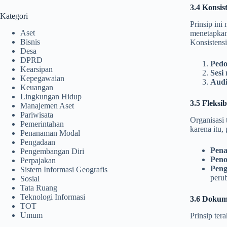
3.4 Konsis
Kategori
Prinsip in
Aset
menetapkan
Bisnis
Konsistensi
Desa
DPRD
Pedo
Kearsipan
Sesi 
Kepegawaian
Audit
Keuangan
Lingkungan Hidup
3.5 Fleksi
Manajemen Aset
Pariwisata
Organisasi 
Pemerintahan
karena itu,
Penanaman Modal
Pengadaan
Pen
Pengembangan Diri
Peno
Perpajakan
Peng
Sistem Informasi Geografis
perub
Sosial
Tata Ruang
Teknologi Informasi
3.6 Dokume
TOT
Umum
Prinsip te