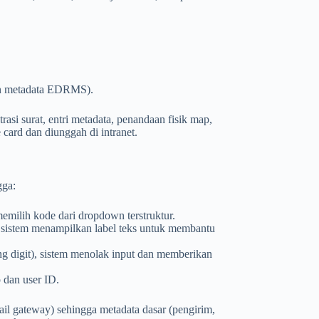
dan metadata EDRMS).
rasi surat, entri metadata, penandaan fisik map,
 card dan diunggah di intranet.
gga:
memilih kode dari dropdown terstruktur.
, sistem menampilkan label teks untuk membantu
ang digit), sistem menolak input dan memberikan
 dan user ID.
il gateway) sehingga metadata dasar (pengirim,