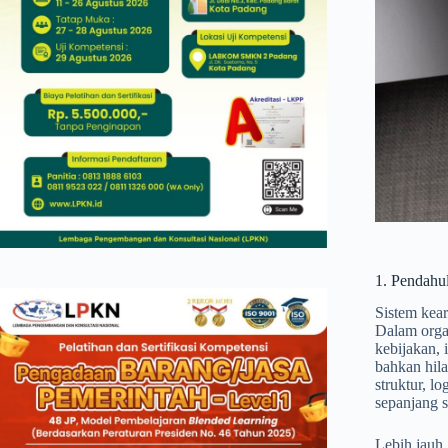
1. Pendahu
Sistem kea
Dalam orga
kebijakan, 
bahkan hila
struktur, 
sepanjang s
Lebih jauh,