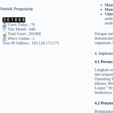
Manu
Statistik Pengunjung
Manu
Vide
audit
struk
Users Today : 70
This Month : 846
Dengan memp
Total Users : 201868
dokumentasi
Who's Online : 2
organisasi,
Your IP Address : 103.126.173.175
4. Implemen
4.1 Peren
Langkah awa
dari arsipa
Operating P
khusus. Mi
Lanjut.” P
berikutnya.
4.2 Penyu
Berdasarka