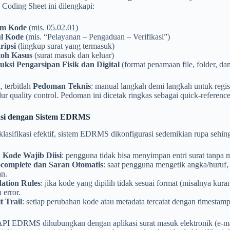
Coding Sheet ini dilengkapi:
om Kode
(mis. 05.02.01)
l Kode
(mis. “Pelayanan – Pengaduan – Verifikasi”)
ripsi
(lingkup surat yang termasuk)
oh Kasus
(surat masuk dan keluar)
ruksi Pengarsipan Fisik dan Digital
(format penamaan file, folder, 
, terbitlah
Pedoman Teknis
: manual langkah demi langkah untuk regist
dur quality control. Pedoman ini dicetak ringkas sebagai quick‑reference
rasi dengan Sistem EDRMS
lasifikasi efektif, sistem EDRMS dikonfigurasi sedemikian rupa sehin
d Kode Wajib Diisi
: pengguna tidak bisa menyimpan entri surat tanpa 
complete dan Saran Otomatis
: saat pengguna mengetik angka/huruf
an.
dation Rules
: jika kode yang dipilih tidak sesuai format (misalnya kur
 error.
t Trail
: setiap perubahan kode atau metadata tercatat dengan timestamp
 API EDRMS dihubungkan dengan aplikasi surat masuk elektronik (e‑ma