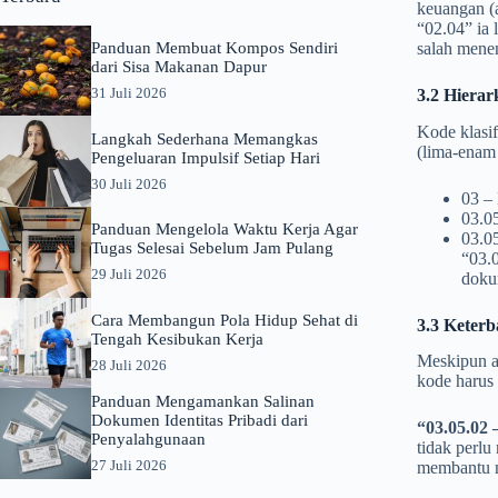
keuangan (
“02.04” ia
salah menem
Panduan Membuat Kompos Sendiri
dari Sisa Makanan Dapur
31 Juli 2026
3.2 Hierar
Kode klasif
Langkah Sederhana Memangkas
(lima-enam 
Pengeluaran Impulsif Setiap Hari
30 Juli 2026
03 –
03.0
Panduan Mengelola Waktu Kerja Agar
03.0
Tugas Selesai Sebelum Jam Pulang
“03.
29 Juli 2026
doku
Cara Membangun Pola Hidup Sehat di
3.3 Keter
Tengah Kesibukan Kerja
Meskipun ar
28 Juli 2026
kode harus 
Panduan Mengamankan Salinan
Dokumen Identitas Pribadi dari
“03.05.02 
Penyalahgunaan
tidak perlu
27 Juli 2026
membantu m