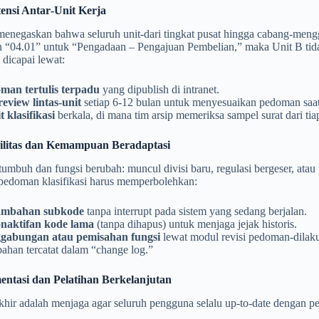
tensi Antar‑Unit Kerja
i menegaskan bahwa seluruh unit-dari tingkat pusat hingga cabang-me
 “04.01” untuk “Pengadaan – Pengajuan Pembelian,” maka Unit B tida
 dicapai lewat:
man tertulis terpadu
yang dipublish di intranet.
review lintas-unit
setiap 6-12 bulan untuk menyesuaikan pedoman saa
 klasifikasi
berkala, di mana tim arsip memeriksa sampel surat dari t
bilitas dan Kemampuan Beradaptasi
tumbuh dan fungsi berubah: muncul divisi baru, regulasi bergeser, atau 
 pedoman klasifikasi harus memperbolehkan:
ambahan subkode
tanpa interrupt pada sistem yang sedang berjalan.
naktifan kode lama
(tanpa dihapus) untuk menjaga jejak historis.
gabungan atau pemisahan fungsi
lewat modul revisi pedoman-dilaku
ahan tercatat dalam “change log.”
ntasi dan Pelatihan Berkelanjutan
rakhir adalah menjaga agar seluruh pengguna selalu up‑to‑date dengan