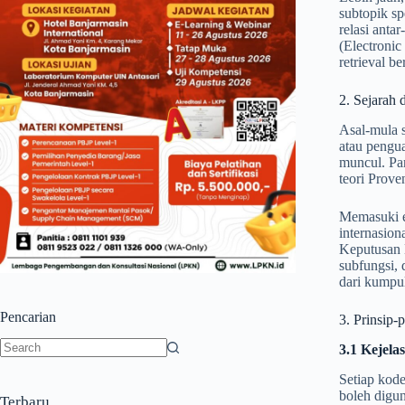
subtopik sp
relasi anta
(Electroni
retrieval be
2. Sejarah 
Asal-mula s
atau pengua
muncul. Pa
teori Prove
Memasuki er
internasion
Keputusan 
subfungsi, 
dari kumpul
Pencarian
3. Prinsip-
3.1 Kejela
No
Setiap kode
results
boleh digun
Terbaru