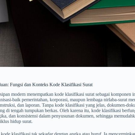
luan: Fungsi dan Konteks Kode Klasifikasi Surat
rsipan modern menempatkan kode klasifikasi surat sebagai komponen i
nisasi-baik pemerintahan, korporasi, maupun lembaga nirlaba-surat m
instruksi, dan laporan. Tanpa kode klasifikasi yang jelas, dokumen-dokume
ng di tengah tumpukan berkas. Oleh karena itu, kode klasifikasi berf
logika, dan konsistensi dalam penyusunan dokumen, sehingga memudahk
iklus hidup surat.
 kode klasifikasi tak sekadar deretan angka atau huruf. Ia mencerminkan