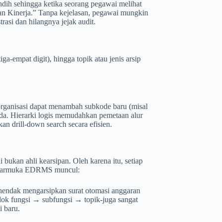
dih sehingga ketika seorang pegawai melihat
an Kinerja.” Tanpa kejelasan, pegawai mungkin
asi dan hilangnya jejak audit.
iga-empat digit), hingga topik atau jenis arsip
organisasi dapat menambah subkode baru (misal
da. Hierarki logis memudahkan pemetaan alur
 drill‑down search secara efisien.
bukan ahli kearsipan. Oleh karena itu, setiap
a antarmuka EDRMS muncul:
 hendak mengarsipkan surat otomasi anggaran
blok fungsi → subfungsi → topik-juga sangat
 baru.