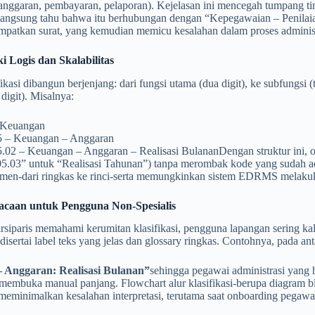
anggaran, pembayaran, pelaporan). Kejelasan ini mencegah tumpang tin
 langsung tahu bahwa itu berhubungan dengan “Kepegawaian – Penilai
patkan surat, yang kemudian memicu kesalahan dalam proses administr
ki Logis dan Skalabilitas
ikasi dibangun berjenjang: dari fungsi utama (dua digit), ke subfungsi (t
digit). Misalnya:
 Keuangan
5 – Keuangan – Anggaran
5.02 – Keuangan – Anggaran – Realisasi BulananDengan struktur ini, 
05.03” untuk “Realisasi Tahunan”) tanpa merombak kode yang sudah a
men-dari ringkas ke rinci-serta memungkinkan sistem EDRMS melakukan
bacaan untuk Pengguna Non‑Spesialis
siparis memahami kerumitan klasifikasi, pengguna lapangan sering kali 
disertai label teks yang jelas dan glossary ringkas. Contohnya, pad
– Anggaran: Realisasi Bulanan”
sehingga pegawai administrasi yang
 membuka manual panjang. Flowchart alur klasifikasi-berupa diagram 
eminimalkan kesalahan interpretasi, terutama saat onboarding pegawai