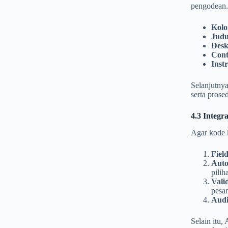
pengodean. 
Kol
Judu
Desk
Cont
Inst
Selanjutnya
serta prose
4.3 Integ
Agar kode k
Fiel
Auto
pilih
Vali
pesan
Audi
Selain itu,