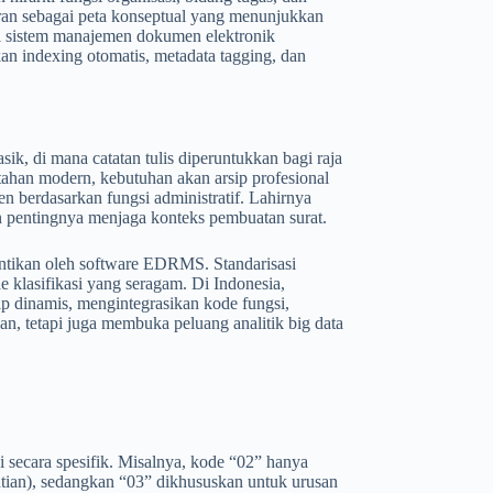
peran sebagai peta konseptual yang menunjukkan
agi sistem manajemen dokumen elektronik
indexing otomatis, metadata tagging, dan
asik, di mana catatan tulis diperuntukkan bagi raja
tahan modern, kebutuhan akan arsip profesional
 berdasarkan fungsi administratif. Lahirnya
an pentingnya menjaga konteks pembuatan surat.
gantikan oleh software EDRMS. Standarisasi
 klasifikasi yang seragam. Di Indonesia,
 dinamis, mengintegrasikan kode fungsi,
pan, tetapi juga membuka peluang analitik big data
si secara spesifik. Misalnya, kode “02” hanya
ntian), sedangkan “03” dikhususkan untuk urusan