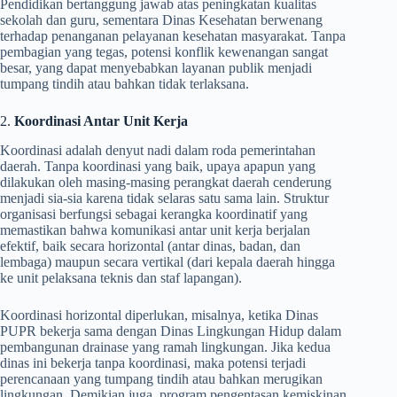
Pendidikan bertanggung jawab atas peningkatan kualitas
sekolah dan guru, sementara Dinas Kesehatan berwenang
terhadap penanganan pelayanan kesehatan masyarakat. Tanpa
pembagian yang tegas, potensi konflik kewenangan sangat
besar, yang dapat menyebabkan layanan publik menjadi
tumpang tindih atau bahkan tidak terlaksana.
2.
Koordinasi Antar Unit Kerja
Koordinasi adalah denyut nadi dalam roda pemerintahan
daerah. Tanpa koordinasi yang baik, upaya apapun yang
dilakukan oleh masing-masing perangkat daerah cenderung
menjadi sia-sia karena tidak selaras satu sama lain. Struktur
organisasi berfungsi sebagai kerangka koordinatif yang
memastikan bahwa komunikasi antar unit kerja berjalan
efektif, baik secara horizontal (antar dinas, badan, dan
lembaga) maupun secara vertikal (dari kepala daerah hingga
ke unit pelaksana teknis dan staf lapangan).
Koordinasi horizontal diperlukan, misalnya, ketika Dinas
PUPR bekerja sama dengan Dinas Lingkungan Hidup dalam
pembangunan drainase yang ramah lingkungan. Jika kedua
dinas ini bekerja tanpa koordinasi, maka potensi terjadi
perencanaan yang tumpang tindih atau bahkan merugikan
lingkungan. Demikian juga, program pengentasan kemiskinan