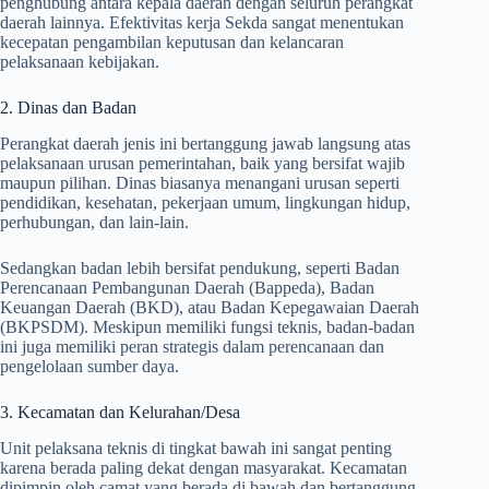
penghubung antara kepala daerah dengan seluruh perangkat
daerah lainnya. Efektivitas kerja Sekda sangat menentukan
kecepatan pengambilan keputusan dan kelancaran
pelaksanaan kebijakan.
2. Dinas dan Badan
Perangkat daerah jenis ini bertanggung jawab langsung atas
pelaksanaan urusan pemerintahan, baik yang bersifat wajib
maupun pilihan. Dinas biasanya menangani urusan seperti
pendidikan, kesehatan, pekerjaan umum, lingkungan hidup,
perhubungan, dan lain-lain.
Sedangkan badan lebih bersifat pendukung, seperti Badan
Perencanaan Pembangunan Daerah (Bappeda), Badan
Keuangan Daerah (BKD), atau Badan Kepegawaian Daerah
(BKPSDM). Meskipun memiliki fungsi teknis, badan-badan
ini juga memiliki peran strategis dalam perencanaan dan
pengelolaan sumber daya.
3. Kecamatan dan Kelurahan/Desa
Unit pelaksana teknis di tingkat bawah ini sangat penting
karena berada paling dekat dengan masyarakat. Kecamatan
dipimpin oleh camat yang berada di bawah dan bertanggung