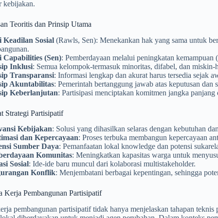
 kebijakan.
an Teoritis dan Prinsip Utama
i Keadilan Sosial
(Rawls, Sen): Menekankan hak yang sama untuk berp
angunan.
i Capabilities (Sen)
: Pemberdayaan melalui peningkatan kemampuan (ca
sip Inklusi
: Semua kelompok-termasuk minoritas, difabel, dan miskin-h
sip Transparansi
: Informasi lengkap dan akurat harus tersedia sejak 
sip Akuntabilitas
: Pemerintah bertanggung jawab atas keputusan dan 
sip Keberlanjutan
: Partisipasi menciptakan komitmen jangka panjang 
 Strategi Partisipatif
vansi Kebijakan
: Solusi yang dihasilkan selaras dengan kebutuhan dan
timasi dan Kepercayaan
: Proses terbuka membangun kepercayaan ant
iensi Sumber Daya
: Pemanfaatan lokal knowledge dan potensi sukarel
erdayaan Komunitas
: Meningkatkan kapasitas warga untuk menyusun 
si Sosial
: Ide-ide baru muncul dari kolaborasi multistakeholder.
urangan Konflik
: Menjembatani berbagai kepentingan, sehingga pote
a Kerja Pembangunan Partisipatif
rja pembangunan partisipatif tidak hanya menjelaskan tahapan teknis p
 lokal diberdayakan untuk menjadi agen perubahan. Dalam konteks pem