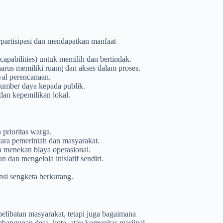
artisipasi dan mendapatkan manfaat
pabilities) untuk memilih dan bertindak.
arus memiliki ruang dan akses dalam proses.
awal perencanaan.
sumber daya kepada publik.
dan kepemilikan lokal.
 prioritas warga.
ara pemerintah dan masyarakat.
a menekan biaya operasional.
dan mengelola inisiatif sendiri.
nsi sengketa berkurang.
elibatan masyarakat, tetapi juga bagaimana
bangunan desa, kota, atau komunitas marjinal,