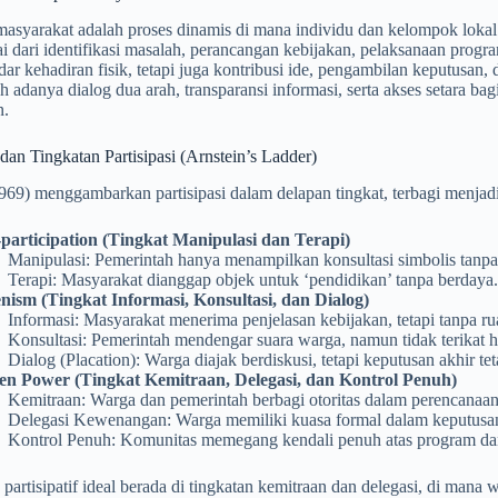
 masyarakat adalah proses dinamis di mana individu dan kelompok lokal s
i dari identifikasi masalah, perancangan kebijakan, pelaksanaan progra
ar kehadiran fisik, tetapi juga kontribusi ide, pengambilan keputusan, d
eh adanya dialog dua arah, transparansi informasi, serta akses setara b
n.
dan Tingkatan Partisipasi (Arnstein’s Ladder)
969) menggambarkan partisipasi dalam delapan tingkat, terbagi menjad
participation (Tingkat Manipulasi dan Terapi)
Manipulasi: Pemerintah hanya menampilkan konsultasi simbolis tanpa
Terapi: Masyarakat dianggap objek untuk ‘pendidikan’ tanpa berdaya.
nism (Tingkat Informasi, Konsultasi, dan Dialog)
Informasi: Masyarakat menerima penjelasan kebijakan, tetapi tanpa 
Konsultasi: Pemerintah mendengar suara warga, namun tidak terikat h
Dialog (Placation): Warga diajak berdiskusi, tetapi keputusan akhir te
zen Power (Tingkat Kemitraan, Delegasi, dan Kontrol Penuh)
Kemitraan: Warga dan pemerintah berbagi otoritas dalam perencanaan
Delegasi Kewenangan: Warga memiliki kuasa formal dalam keputusan 
Kontrol Penuh: Komunitas memegang kendali penuh atas program da
partisipatif ideal berada di tingkatan kemitraan dan delegasi, di mana 