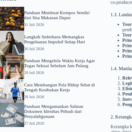
co-producer
Panduan Membuat Kompos Sendiri
1.3. Landas
dari Sisa Makanan Dapur
Teor
31 Juli 2026
pemb
Teor
Langkah Sederhana Memangkas
Prin
Pengeluaran Impulsif Setiap Hari
Prin
30 Juli 2026
Prin
Prin
Panduan Mengelola Waktu Kerja Agar
Tugas Selesai Sebelum Jam Pulang
1.4. Manfaat
29 Juli 2026
Rele
Legi
Cara Membangun Pola Hidup Sehat di
Efis
Tengah Kesibukan Kerja
Pemb
28 Juli 2026
Inova
Peng
Panduan Mengamankan Salinan
Dokumen Identitas Pribadi dari
Penyalahgunaan
2. Kerangk
27 Juli 2026
Kerangka ke
aktor-aktor