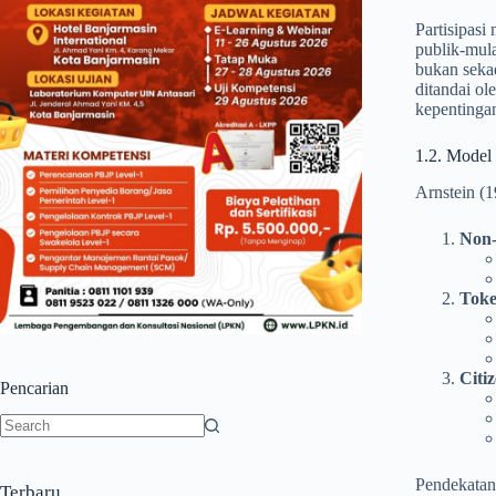
Partisipasi
publik-mula
bukan sekad
ditandai ol
kepentinga
1.2. Model 
Arnstein (1
Non-
Toke
Citi
Pencarian
No
results
Pendekatan 
Terbaru