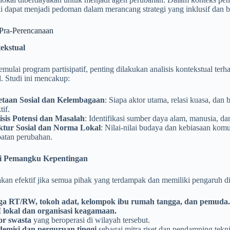
i dapat menjadi pedoman dalam merancang strategi yang inklusif dan b
 Pra-Perencanaan
ekstual
ulai program partisipatif, penting dilakukan analisis kontekstual ter
al. Studi ini mencakup:
taan Sosial dan Kelembagaan
: Siapa aktor utama, relasi kuasa, da
tif.
isis Potensi dan Masalah
: Identifikasi sumber daya alam, manusia, da
ktur Sosial dan Norma Lokal
: Nilai-nilai budaya dan kebiasaan komu
atan perubahan.
asi Pemangku Kepentingan
 akan efektif jika semua pihak yang terdampak dan memiliki pengaruh di
a RT/RW, tokoh adat, kelompok ibu rumah tangga, dan pemuda.
lokal dan organisasi keagamaan.
or swasta
yang beroperasi di wilayah tersebut.
emisi dan perguruan tinggi
sebagai mitra riset dan pendamping tekni