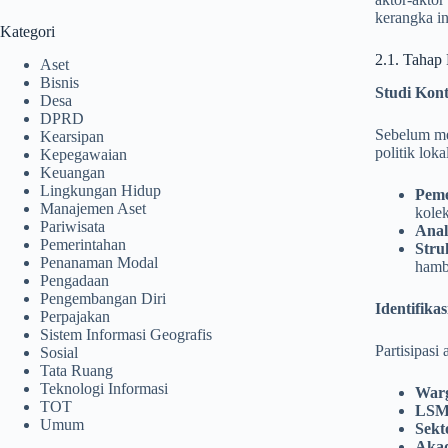
kerangka in
Kategori
2.1. Tahap
Aset
Bisnis
Studi Kont
Desa
DPRD
Sebelum mem
Kearsipan
politik lok
Kepegawaian
Keuangan
Lingkungan Hidup
Peme
Manajemen Aset
kolek
Pariwisata
Anal
Pemerintahan
Stru
Penanaman Modal
hamb
Pengadaan
Pengembangan Diri
Identifik
Perpajakan
Sistem Informasi Geografis
Partisipasi
Sosial
Tata Ruang
Teknologi Informasi
Warg
TOT
LSM 
Umum
Sekt
Akad