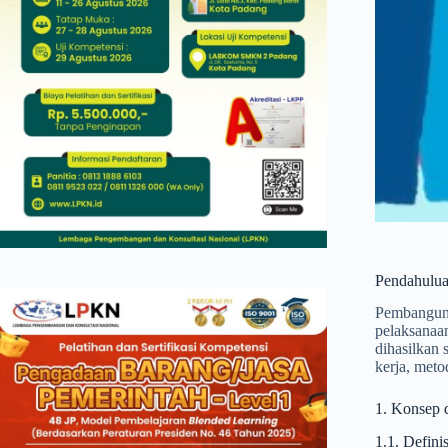
Pendahulu
Pembangunan
pelaksanaan
dihasilkan 
kerja, meto
1. Konsep 
1.1. Defini