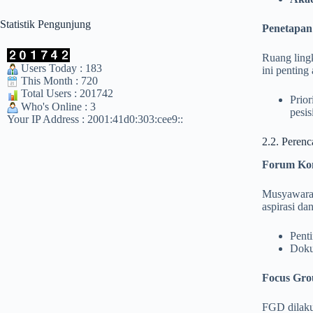
Statistik Pengunjung
Penetapan
Ruang lingk
Users Today : 183
ini penting 
This Month : 720
Total Users : 201742
Prior
Who's Online : 3
pesisi
Your IP Address : 2001:41d0:303:cee9::
2.2. Peren
Forum Kon
Musyawarah
aspirasi da
Pent
Doku
Focus Gro
FGD dilaku