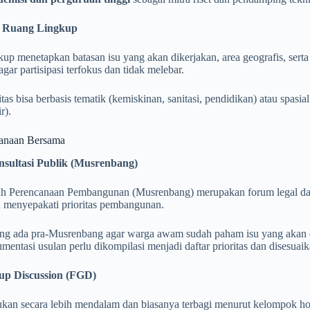
 Ruang Lingkup
up menetapkan batasan isu yang akan dikerjakan, area geografis, sert
agar partisipasi terfokus dan tidak melebar.
itas bisa berbasis tematik (kemiskinan, sanitasi, pendidikan) atau spas
r).
canaan Bersama
sultasi Publik (Musrenbang)
 Perencanaan Pembangunan (Musrenbang) merupakan forum legal dan
n menyepakati prioritas pembangunan.
ing ada pra-Musrenbang agar warga awam sudah paham isu yang akan 
mentasi usulan perlu dikompilasi menjadi daftar prioritas dan disesu
up Discussion (FGD)
kan secara lebih mendalam dan biasanya terbagi menurut kelompok h