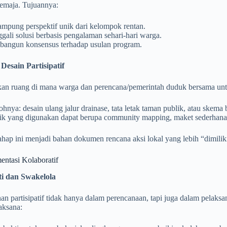
emaja. Tujuannya:
mpung perspektif unik dari kelompok rentan.
ali solusi berbasis pengalaman sehari-hari warga.
angun konsensus terhadap usulan program.
esain Partisipatif
kan ruang di mana warga dan perencana/pemerintah duduk bersama un
hnya: desain ulang jalur drainase, tata letak taman publik, atau skema 
ik yang digunakan dapat berupa community mapping, maket sederhana, 
tahap ini menjadi bahan dokumen rencana aksi lokal yang lebih “dimilik
entasi Kolaboratif
ti dan Swakelola
n partisipatif tidak hanya dalam perencanaan, tapi juga dalam pelaks
aksana: