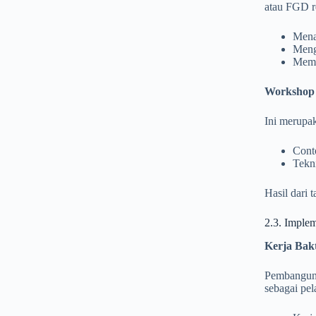
atau FGD r
Mena
Mengg
Memb
Workshop D
Ini merupa
Conto
Tekn
Hasil dari 
2.3. Implem
Kerja Bak
Pembanguna
sebagai pel