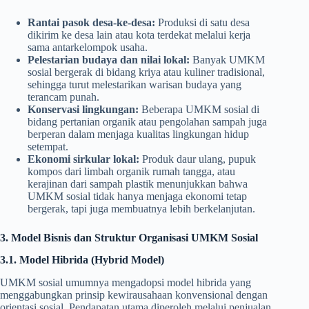
Rantai pasok desa-ke-desa:
Produksi di satu desa
dikirim ke desa lain atau kota terdekat melalui kerja
sama antarkelompok usaha.
Pelestarian budaya dan nilai lokal:
Banyak UMKM
sosial bergerak di bidang kriya atau kuliner tradisional,
sehingga turut melestarikan warisan budaya yang
terancam punah.
Konservasi lingkungan:
Beberapa UMKM sosial di
bidang pertanian organik atau pengolahan sampah juga
berperan dalam menjaga kualitas lingkungan hidup
setempat.
Ekonomi sirkular lokal:
Produk daur ulang, pupuk
kompos dari limbah organik rumah tangga, atau
kerajinan dari sampah plastik menunjukkan bahwa
UMKM sosial tidak hanya menjaga ekonomi tetap
bergerak, tapi juga membuatnya lebih berkelanjutan.
3. Model Bisnis dan Struktur Organisasi UMKM Sosial
3.1. Model Hibrida (Hybrid Model)
UMKM sosial umumnya mengadopsi model hibrida yang
menggabungkan prinsip kewirausahaan konvensional dengan
orientasi sosial. Pendapatan utama diperoleh melalui penjualan