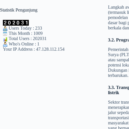
Langkah awa
Statistik Pengunjung
(termasuk l
pemodelan e
dasar bagi 
berkala dan
Users Today : 233
This Month : 1009
Total Users : 202031
3.2. Prog
Who's Online : 1
Your IP Address : 47.128.112.154
Pemerintah
Surya (PLT
atau sampah
potensi lok
Dukungan in
terbarukan.
3.3. Trans
listrik
Sektor tran
menerapkan 
jalur seped
transporta
masyarakat 
yang berpar