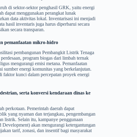
ruh di sektor-sektor penghasil GRK, yaitu energi
daerah dapat menggunakan perangkat lunak
an data aktivitas lokal. Inventarisasi ini menjadi
a hasil inventaris juga harus diperbarui secara
ikan secara transparan.
an pemanfaatan mikro-hidro
ilitasi pembangunan Pembangkit Listrik Tenaga
perdesaan, program biogas dari limbah ternak
kaligus mengurangi emisi metana. Pemanfaatan
gai sumber energi komunitas yang berkelanjutan.
i faktor kunci dalam percepatan proyek energi
destrian, serta konversi kendaraan dinas ke
yah perkotaan. Pemerintah daerah dapat
 publik yang nyaman dan terjangkau, pengembangan
an listrik. Selain itu, kampanye penggunaan
d Development) akan mengurangi ketergantungan
kan tarif, zonasi, dan insentif bagi masyarakat