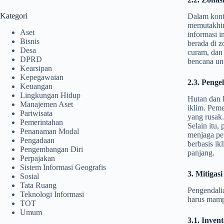
Kategori
Dalam konte
memutakhirk
Aset
informasi i
Bisnis
berada di z
Desa
curam, dan 
DPRD
bencana un
Kearsipan
Kepegawaian
2.3. Penge
Keuangan
Lingkungan Hidup
Hutan dan 
Manajemen Aset
iklim. Peme
Pariwisata
yang rusak.
Pemerintahan
Selain itu
Penanaman Modal
menjaga pe
Pengadaan
berbasis ik
Pengembangan Diri
panjang.
Perpajakan
Sistem Informasi Geografis
3. Mitigas
Sosial
Tata Ruang
Pengendali
Teknologi Informasi
harus mamp
TOT
Umum
3.1. Inven