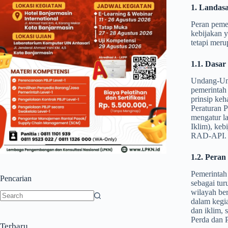
1. Landas
Peran peme
kebijakan y
tetapi meru
1.1. Dasa
Undang-Und
pemerintah
prinsip keh
Peraturan 
mengatur l
Iklim), ke
RAD-API. K
1.2. Peran
Pemerintah
Pencarian
sebagai tur
wilayah ber
dalam kegia
No
dan iklim,
results
Perda dan 
Terbaru