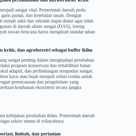
njadi sangat vital. Pemerintah daerah perlu
 garis pantai, dan ketebalan tanah. Dengan
ti rumah sakit dan sekolah dapat diatur agar tidak
gunan di daerah aliran sungai (DAS), lereng
layah rawan bencana harus mengikuti standar tahan
kritis, dan agroforestri sebagai buffer iklim
yang sangat penting dalam menghadapi perubahan
alui program konservasi dan rehabilitasi hutan
lokal adaptif, dan perlindungan sempadan sungai.
hon kayu atau buah menjadi solusi cerdas untuk
Dengan perencanaan dan pengelolaan yang
mperkuat ketahanan ekosistem secara jangka
am kebijakan perubahan iklim. Pemerintah daerah
agai sektor utama di wilayahnya.
portasi, limbah, dan pertanian