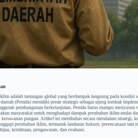
uan
klim adalah tantangan global yang berdampak langsung pada kondisi sos
daerah (Pemda) memiliki peran strategis sebagai ujung tombak implemen
nggerak pembangunan berkelanjutan, Pemda harus mampu menyusun renc
kan masyarakat untuk menghadapi dampak perubahan iklim-mulai dar
a kerawanan pangan. Artikel ini membahas secara mendalam strategi, 
ggapi perubahan iklim, termasuk landasan hukum, perencanaan tata rua
ijau, kemitraan, pengawasan, dan evaluasi.