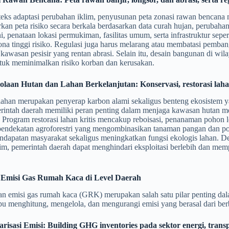
ks adaptasi perubahan iklim, penyusunan peta zonasi rawan bencana me
an peta risiko secara berkala berdasarkan data curah hujan, perubahan
ni, penataan lokasi permukiman, fasilitas umum, serta infrastruktur seper
ona tinggi risiko. Regulasi juga harus melarang atau membatasi pemban
kawasan pesisir yang rentan abrasi. Selain itu, desain bangunan di wi
tuk meminimalkan risiko korban dan kerusakan.
lolaan Hutan dan Lahan Berkelanjutan: Konservasi, restorasi lahan 
lahan merupakan penyerap karbon alami sekaligus benteng ekosistem 
rintah daerah memiliki peran penting dalam menjaga kawasan hutan mel
 Program restorasi lahan kritis mencakup reboisasi, penanaman pohon 
, pendekatan agroforestri yang mengombinasikan tanaman pangan dan po
ndapatan masyarakat sekaligus meningkatkan fungsi ekologis lahan. 
lim, pemerintah daerah dapat menghindari eksploitasi berlebih dan me
i Emisi Gas Rumah Kaca di Level Daerah
an emisi gas rumah kaca (GRK) merupakan salah satu pilar penting dal
u menghitung, mengelola, dan mengurangi emisi yang berasal dari berb
tarisasi Emisi: Building GHG inventories pada sektor energi, trans