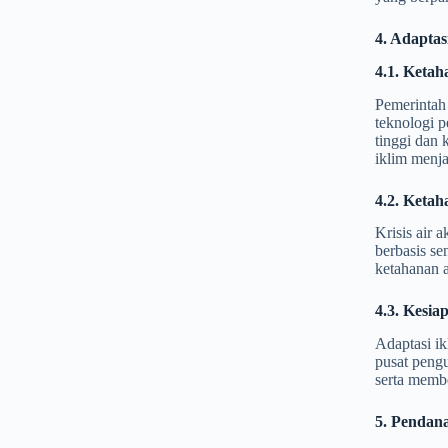
4. Adaptas
4.1. Ketah
Pemerintah
teknologi p
tinggi dan 
iklim menja
4.2. Ketah
Krisis air 
berbasis se
ketahanan a
4.3. Kesia
Adaptasi i
pusat pengu
serta membe
5. Pendan