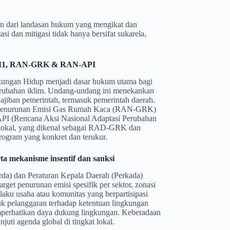
an dari landasan hukum yang mengikat dan
i dan mitigasi tidak hanya bersifat sukarela,
/2011, RAN-GRK & RAN-API
kungan Hidup menjadi dasar hukum utama bagi
erubahan iklim. Undang-undang ini menekankan
ewajiban pemerintah, termasuk pemerintah daerah.
nal Penurunan Emisi Gas Rumah Kaca (RAN-GRK)
-API (Rencana Aksi Nasional Adaptasi Perubahan
si lokal, yang dikenal sebagai RAD-GRK dan
gram yang konkret dan terukur.
rta mekanisme insentif dan sanksi
da) dan Peraturan Kepala Daerah (Perkada)
rget penurunan emisi spesifik per sektor, zonasi
laku usaha atau komunitas yang berpartisipasi
tuk pelanggaran terhadap ketentuan lingkungan
emperhatikan daya dukung lingkungan. Keberadaan
ti agenda global di tingkat lokal.