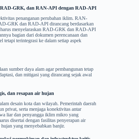
ngan RAD-GRK, dan RAN-API dengan RAD-API
fektivitas penanganan perubahan iklim. RAN-
AD-GRK dan RAD-API dirancang berdasarkan
erah harus menyelaraskan RAD-GRK dan RAD-API
annya bagian dari dokumen perencanaan dan
l tetapi terintegrasi ke dalam setiap aspek
olaan sumber daya alam agar pembangunan tetap
aptasi, dan mitigasi yang dirancang sejak awal
is, dan resapan air hujan
lam desain kota dan wilayah. Pemerintah daerah
privat, serta menjaga konektivitas antar
atwa liar dan penyangga iklim mikro yang
us disertai dengan fasilitas penyerapan air
ir hujan yang menyebabkan banjir.
gulasi permukiman dan infrastruktur kritis