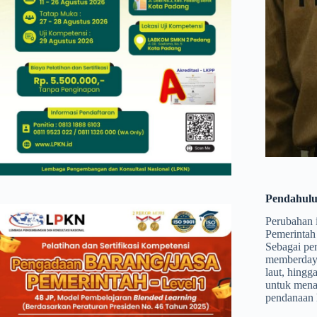
Pendahul
Perubahan i
Pemerintah 
Sebagai pe
memberdaya
laut, hingg
untuk menan
pendanaan h