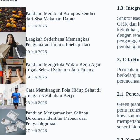
1.3. Inte
Panduan Membuat Kompos Sendiri
Sinkronisas
dari Sisa Makanan Dapur
GRK dan R
31 Juli 2026
kebutuhan,
dengan ren
Langkah Sederhana Memangkas
penganggara
Pengeluaran Impulsif Setiap Hari
pembangun
30 Juli 2026
2. Tata R
Panduan Mengelola Waktu Kerja Agar
Perubahan 
Tugas Selesai Sebelum Jam Pulang
berkelanjut
29 Juli 2026
perencanaa
Cara Membangun Pola Hidup Sehat di
2.1. Pener
Tengah Kesibukan Kerja
28 Juli 2026
Green plan
perlu menet
Panduan Mengamankan Salinan
kawasan mel
Dokumen Identitas Pribadi dari
mempertahan
Penyalahgunaan
seperti bio
27 Juli 2026
2.2. Zonas