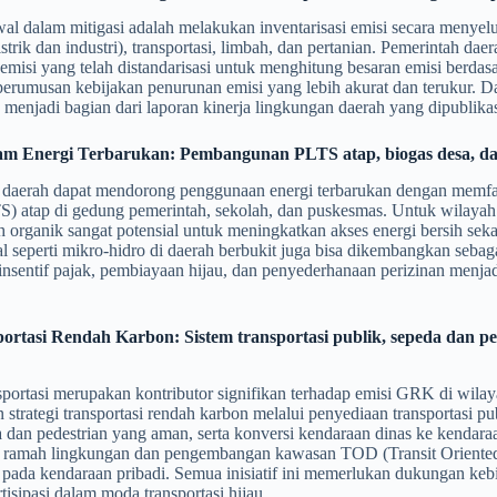
l dalam mitigasi adalah melakukan inventarisasi emisi secara menyelu
istrik dan industri), transportasi, limbah, dan pertanian. Pemerintah 
misi yang telah distandarisasi untuk menghitung besaran emisi berdasark
perumusan kebijakan penurunan emisi yang lebih akurat dan terukur. Dat
 menjadi bagian dari laporan kinerja lingkungan daerah yang dipublikas
ram Energi Terbarukan: Pembangunan PLTS atap, biogas desa, d
 daerah dapat mendorong penggunaan energi terbarukan dengan memfas
S) atap di gedung pemerintah, sekolah, dan puskesmas. Untuk wilayah 
 organik sangat potensial untuk meningkatkan akses energi bersih se
al seperti mikro-hidro di daerah berbukit juga bisa dikembangkan seba
sentif pajak, pembiayaan hijau, dan penyederhanaan perizinan menjad
portasi Rendah Karbon: Sistem transportasi publik, sepeda dan pe
sportasi merupakan kontributor signifikan terhadap emisi GRK di wila
strategi transportasi rendah karbon melalui penyediaan transportasi
a dan pedestrian yang aman, serta konversi kendaraan dinas ke kendara
si ramah lingkungan dan pengembangan kawasan TOD (Transit Oriente
pada kendaraan pribadi. Semua inisiatif ini memerlukan dukungan kebija
tisipasi dalam moda transportasi hijau.