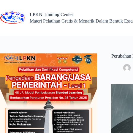
Skip
to
content
LPKN Training Center
Materi Pelatihan Gratis & Menarik Dalam Bentuk Ess
Perubahan 