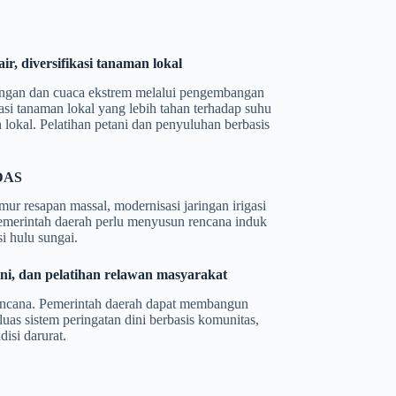
r, diversifikasi tanaman lokal
ringan dan cuaca ekstrem melalui pengembangan
ikasi tanaman lokal yang lebih tahan terhadap suhu
lokal. Pelatihan petani dan penyuluhan berbasis
 DAS
mur resapan massal, modernisasi jaringan irigasi
 Pemerintah daerah perlu menyusun rencana induk
i hulu sungai.
ini, dan pelatihan relawan masyarakat
encana. Pemerintah daerah dapat membangun
uas sistem peringatan dini berbasis komunitas,
isi darurat.