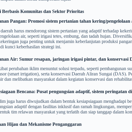
i Berbasis Komunitas dan Sektor Prioritas
anan Pangan: Promosi sistem pertanian tahan kering/pengelolaan ai
 daerah harus mendorong sistem pertanian yang adaptif terhadap keke
engelolaan air, seperti irigasi tetes, embung, dan tadah hujan. Diversif
kekeringan juga penting untuk menjamin keberlanjutan produksi pangan 
di kunci keberhasilan strategi ini.
anan Air: Sumur resapan, jaringan irigasi pintar, dan konservasi
akibat perubahan iklim menuntut solusi terpadu, seperti pembangunan su
nsor (smart irrigation), serta konservasi Daerah Aliran Sungai (DAS).
ir dan melibatkan masyarakat dalam kegiatan konservasi dan rehabilitas
psiagaan Bencana: Pusat pengungsian adaptif, sistem peringatan d
klim juga harus diwujudkan dalam bentuk kesiapsiagaan menghadapi b
ngsian adaptif dengan fasilitas inklusif dan ramah lingkungan, memperl
ntuk tim relawan masyarakat yang terlatih dan siap tanggap dalam kond
aan Hijau dan Mekanisme Penganggaran