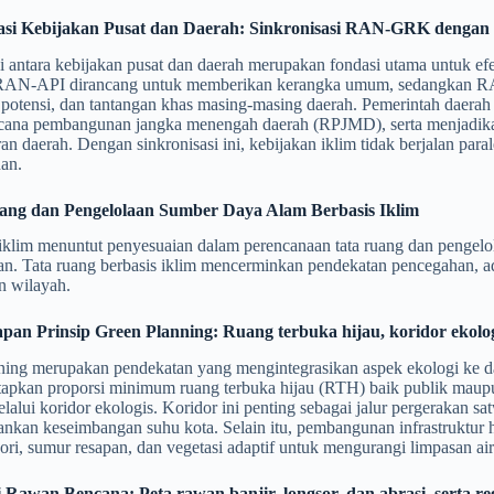
grasi Kebijakan Pusat dan Daerah: Sinkronisasi RAN-GRK de
i antara kebijakan pusat dan daerah merupakan fondasi utama untuk e
AN-API dirancang untuk memberikan kerangka umum, sedangkan R
 potensi, dan tantangan khas masing-masing daerah. Pemerintah da
cana pembangunan jangka menengah daerah (RPJMD), serta menjadik
n daerah. Dengan sinkronisasi ini, kebijakan iklim tidak berjalan parale
an.
uang dan Pengelolaan Sumber Daya Alam Berbasis Iklim
iklim menuntut penyesuaian dalam perencanaan tata ruang dan pengel
an. Tata ruang berbasis iklim mencerminkan pendekatan pencegahan, ad
n wilayah.
apan Prinsip Green Planning: Ruang terbuka hijau, koridor ekolog
ning merupakan pendekatan yang mengintegrasikan aspek ekologi ke da
apkan proporsi minimum ruang terbuka hijau (RTH) baik publik maupun 
alui koridor ekologis. Koridor ini penting sebagai jalur pergerakan s
kan keseimbangan suhu kota. Selain itu, pembangunan infrastruktur har
pori, sumur resapan, dan vegetasi adaptif untuk mengurangi limpasan a
i Rawan Bencana: Peta rawan banjir, longsor, dan abrasi, serta re