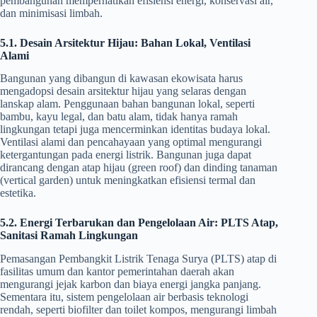
pembangunan memperhatikan efisiensi energi, konservasi air,
dan minimisasi limbah.
5.1. Desain Arsitektur Hijau: Bahan Lokal, Ventilasi
Alami
Bangunan yang dibangun di kawasan ekowisata harus
mengadopsi desain arsitektur hijau yang selaras dengan
lanskap alam. Penggunaan bahan bangunan lokal, seperti
bambu, kayu legal, dan batu alam, tidak hanya ramah
lingkungan tetapi juga mencerminkan identitas budaya lokal.
Ventilasi alami dan pencahayaan yang optimal mengurangi
ketergantungan pada energi listrik. Bangunan juga dapat
dirancang dengan atap hijau (green roof) dan dinding tanaman
(vertical garden) untuk meningkatkan efisiensi termal dan
estetika.
5.2. Energi Terbarukan dan Pengelolaan Air: PLTS Atap,
Sanitasi Ramah Lingkungan
Pemasangan Pembangkit Listrik Tenaga Surya (PLTS) atap di
fasilitas umum dan kantor pemerintahan daerah akan
mengurangi jejak karbon dan biaya energi jangka panjang.
Sementara itu, sistem pengelolaan air berbasis teknologi
rendah, seperti biofilter dan toilet kompos, mengurangi limbah