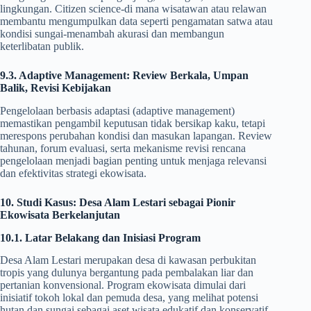
lingkungan. Citizen science-di mana wisatawan atau relawan
membantu mengumpulkan data seperti pengamatan satwa atau
kondisi sungai-menambah akurasi dan membangun
keterlibatan publik.
9.3. Adaptive Management: Review Berkala, Umpan
Balik, Revisi Kebijakan
Pengelolaan berbasis adaptasi (adaptive management)
memastikan pengambil keputusan tidak bersikap kaku, tetapi
merespons perubahan kondisi dan masukan lapangan. Review
tahunan, forum evaluasi, serta mekanisme revisi rencana
pengelolaan menjadi bagian penting untuk menjaga relevansi
dan efektivitas strategi ekowisata.
10. Studi Kasus: Desa Alam Lestari sebagai Pionir
Ekowisata Berkelanjutan
10.1. Latar Belakang dan Inisiasi Program
Desa Alam Lestari merupakan desa di kawasan perbukitan
tropis yang dulunya bergantung pada pembalakan liar dan
pertanian konvensional. Program ekowisata dimulai dari
inisiatif tokoh lokal dan pemuda desa, yang melihat potensi
hutan dan sungai sebagai aset wisata edukatif dan konservatif.