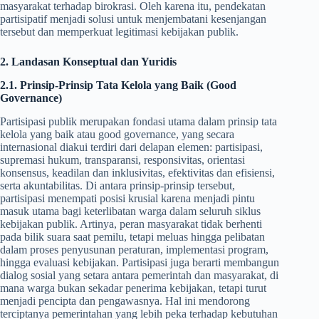
masyarakat terhadap birokrasi. Oleh karena itu, pendekatan
partisipatif menjadi solusi untuk menjembatani kesenjangan
tersebut dan memperkuat legitimasi kebijakan publik.
2. Landasan Konseptual dan Yuridis
2.1. Prinsip-Prinsip Tata Kelola yang Baik (Good
Governance)
Partisipasi publik merupakan fondasi utama dalam prinsip tata
kelola yang baik atau good governance, yang secara
internasional diakui terdiri dari delapan elemen: partisipasi,
supremasi hukum, transparansi, responsivitas, orientasi
konsensus, keadilan dan inklusivitas, efektivitas dan efisiensi,
serta akuntabilitas. Di antara prinsip-prinsip tersebut,
partisipasi menempati posisi krusial karena menjadi pintu
masuk utama bagi keterlibatan warga dalam seluruh siklus
kebijakan publik. Artinya, peran masyarakat tidak berhenti
pada bilik suara saat pemilu, tetapi meluas hingga pelibatan
dalam proses penyusunan peraturan, implementasi program,
hingga evaluasi kebijakan. Partisipasi juga berarti membangun
dialog sosial yang setara antara pemerintah dan masyarakat, di
mana warga bukan sekadar penerima kebijakan, tetapi turut
menjadi pencipta dan pengawasnya. Hal ini mendorong
terciptanya pemerintahan yang lebih peka terhadap kebutuhan