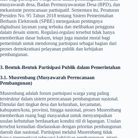
musyawarah desa, Badan Permusyawaratan Desa (BPD), dan
mekanisme perencanaan partisipatif. Sementara itu, Peraturan
Presiden No. 95 Tahun 2018 tentang Sistem Pemerintahan
Berbasis Elektronik (SPBE) menegaskan pentingnya
digitalisasi layanan yang terbuka dan melibatkan pengguna
dalam desain sistem. Regulasi-regulasi tersebut tidak hanya
memberikan dasar hukum, tetapi juga mandat moral bagi
pemerintah untuk mendorong partisipasi sebagai bagian dari
proses demokratisasi pelayanan publik dan kebijakan
pembangunan.
3. Bentuk-Bentuk Partisipasi Publik dalam Pemerintahan
3.1. Musrenbang (Musyawarah Perencanaan
Pembangunan)
Musrenbang adalah forum partisipasi warga yang paling
terstruktur dalam sistem perencanaan pembangunan nasional.
Dimulai dari tingkat desa dan kelurahan, kecamatan,
kabupaten/kota, provinsi, hingga nasional, proses Musrenbang
memberikan ruang bagi masyarakat untuk menyampaikan
usulan kebutuhan berdasarkan kondisi riil di lapangan. Usulan
tersebut kemudian diselaraskan dengan prioritas pembangunan
daerah dan nasional. Partisipasi melalui Musrenbang tidak
hanya memperkuat relevansi kebijakan pembangunan, tetapi