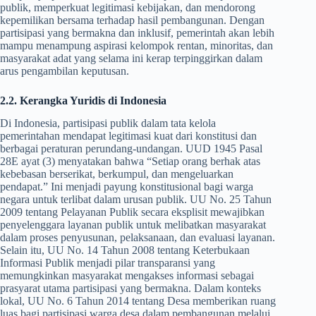
publik, memperkuat legitimasi kebijakan, dan mendorong
kepemilikan bersama terhadap hasil pembangunan. Dengan
partisipasi yang bermakna dan inklusif, pemerintah akan lebih
mampu menampung aspirasi kelompok rentan, minoritas, dan
masyarakat adat yang selama ini kerap terpinggirkan dalam
arus pengambilan keputusan.
2.2. Kerangka Yuridis di Indonesia
Di Indonesia, partisipasi publik dalam tata kelola
pemerintahan mendapat legitimasi kuat dari konstitusi dan
berbagai peraturan perundang-undangan. UUD 1945 Pasal
28E ayat (3) menyatakan bahwa “Setiap orang berhak atas
kebebasan berserikat, berkumpul, dan mengeluarkan
pendapat.” Ini menjadi payung konstitusional bagi warga
negara untuk terlibat dalam urusan publik. UU No. 25 Tahun
2009 tentang Pelayanan Publik secara eksplisit mewajibkan
penyelenggara layanan publik untuk melibatkan masyarakat
dalam proses penyusunan, pelaksanaan, dan evaluasi layanan.
Selain itu, UU No. 14 Tahun 2008 tentang Keterbukaan
Informasi Publik menjadi pilar transparansi yang
memungkinkan masyarakat mengakses informasi sebagai
prasyarat utama partisipasi yang bermakna. Dalam konteks
lokal, UU No. 6 Tahun 2014 tentang Desa memberikan ruang
luas bagi partisipasi warga desa dalam pembangunan melalui