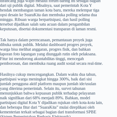
dirancang juga wajib melalui forum daring ini sebagai bagian
dari uji publik digital. Misalnya, saat pemerintah Kota Y
hendak membangun taman kota baru, mereka melempar tiga
opsi desain ke SuaraKita dan membuka polling selama dua
minggu. Ribuan warga berpartisipasi, dan hasil polling
tersebut dijadikan salah satu acuan dalam pengambilan
keputusan, disertai dokumentasi transparan di laman resmi.
Tak hanya dalam perencanaan, pemantauan proyek juga
dibuka untuk publik. Melalui dashboard progres proyek,
warga bisa melihat anggaran, progres fisik, dan bahkan
laporan foto lapangan yang diunggah rutin oleh pelaksana.
Fitur ini mendorong akuntabilitas tinggi, mencegah
pemborosan, dan membuka ruang audit sosial secara real-time.
Hasilnya cukup mencengangkan. Dalam waktu dua tahun,
partisipasi warga meningkat hingga 300%, baik dari sisi
jumlah pengguna aktif platform maupun jumlah ide/usulan
yang diterima pemerintah. Selain itu, survei tahunan
menunjukkan bahwa kepuasan publik terhadap pelayanan
naik signifikan dari 68% menjadi 89%. Bahkan, model
partisipasi digital Kota Y dijadikan rujukan oleh kota-kota lain,
dan beberapa fitur dari “SuaraKita” mulai direplikasi oleh
kementerian terkait sebagai bagian dari transformasi SPBE
(Sistem Pemerintahan Berbasis Elektronik).