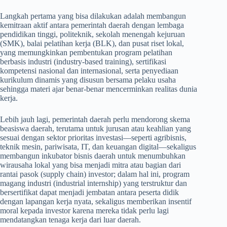
Langkah pertama yang bisa dilakukan adalah membangun
kemitraan aktif antara pemerintah daerah dengan lembaga
pendidikan tinggi, politeknik, sekolah menengah kejuruan
(SMK), balai pelatihan kerja (BLK), dan pusat riset lokal,
yang memungkinkan pembentukan program pelatihan
berbasis industri (industry-based training), sertifikasi
kompetensi nasional dan internasional, serta penyediaan
kurikulum dinamis yang disusun bersama pelaku usaha
sehingga materi ajar benar-benar mencerminkan realitas dunia
kerja.
Lebih jauh lagi, pemerintah daerah perlu mendorong skema
beasiswa daerah, terutama untuk jurusan atau keahlian yang
sesuai dengan sektor prioritas investasi—seperti agribisnis,
teknik mesin, pariwisata, IT, dan keuangan digital—sekaligus
membangun inkubator bisnis daerah untuk menumbuhkan
wirausaha lokal yang bisa menjadi mitra atau bagian dari
rantai pasok (supply chain) investor; dalam hal ini, program
magang industri (industrial internship) yang terstruktur dan
bersertifikat dapat menjadi jembatan antara peserta didik
dengan lapangan kerja nyata, sekaligus memberikan insentif
moral kepada investor karena mereka tidak perlu lagi
mendatangkan tenaga kerja dari luar daerah.