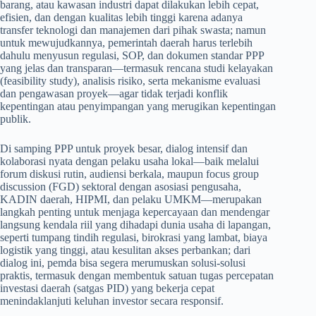
barang, atau kawasan industri dapat dilakukan lebih cepat,
efisien, dan dengan kualitas lebih tinggi karena adanya
transfer teknologi dan manajemen dari pihak swasta; namun
untuk mewujudkannya, pemerintah daerah harus terlebih
dahulu menyusun regulasi, SOP, dan dokumen standar PPP
yang jelas dan transparan—termasuk rencana studi kelayakan
(feasibility study), analisis risiko, serta mekanisme evaluasi
dan pengawasan proyek—agar tidak terjadi konflik
kepentingan atau penyimpangan yang merugikan kepentingan
publik.
Di samping PPP untuk proyek besar, dialog intensif dan
kolaborasi nyata dengan pelaku usaha lokal—baik melalui
forum diskusi rutin, audiensi berkala, maupun focus group
discussion (FGD) sektoral dengan asosiasi pengusaha,
KADIN daerah, HIPMI, dan pelaku UMKM—merupakan
langkah penting untuk menjaga kepercayaan dan mendengar
langsung kendala riil yang dihadapi dunia usaha di lapangan,
seperti tumpang tindih regulasi, birokrasi yang lambat, biaya
logistik yang tinggi, atau kesulitan akses perbankan; dari
dialog ini, pemda bisa segera merumuskan solusi-solusi
praktis, termasuk dengan membentuk satuan tugas percepatan
investasi daerah (satgas PID) yang bekerja cepat
menindaklanjuti keluhan investor secara responsif.