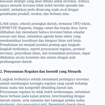
kawasan strategis yang akan dibuka untuk investasi. Artinya,
upaya menarik investasi tidak boleh bersifat sporadis dan
reaktif, melainkan perlu dirancang sejak awal dengan
pendekatan proaktif, terukur, dan berbasis data.
Lebih lanjut, seluruh perangkat daerah, termasuk OPD teknis,
DPMPTSP, Bappeda, hingga camat dan kepala desa, harus
dilibatkan dan memahami bahwa investasi bukan sekadar
urusan satu dinas, melainkan agenda lintas sektor yang
membutuhkan koordinasi dan integrasi lintas unit kerja.
Pemahaman ini menjadi pondasi penting agar langkah-
langkah berikutnya, seperti penyusunan regulasi, promosi
investasi, penyediaan lahan, dan kemudahan perizinan, dapat
dilakukan secara konsisten dan selaras dengan arah
pembangunan daerah.
2. Penyusunan Regulasi dan Insentif yang Menarik
Langkah berikutnya setelah memahami pentingnya investasi
adalah membangun kerangka regulasi yang ramah terhadap
dunia usaha dan kompetitif dibanding daerah lain.
Penyusunan regulasi ini tidak boleh sembarangan, melainkan
harus berbasis pada kajian potensi, benchmarking dengan
daerah sejenis, serta masukan dari kalangan pelaku usaha,
akademisi, dan masyarakat sipil. Pemerintah daerah dapat