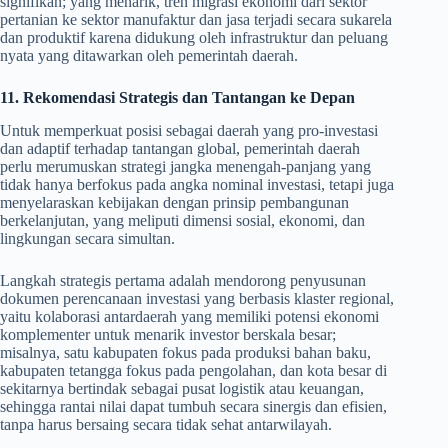
signifikan; yang menarik, tren migrasi ekonomi dari sektor
pertanian ke sektor manufaktur dan jasa terjadi secara sukarela
dan produktif karena didukung oleh infrastruktur dan peluang
nyata yang ditawarkan oleh pemerintah daerah.
11. Rekomendasi Strategis dan Tantangan ke Depan
Untuk memperkuat posisi sebagai daerah yang pro-investasi
dan adaptif terhadap tantangan global, pemerintah daerah
perlu merumuskan strategi jangka menengah-panjang yang
tidak hanya berfokus pada angka nominal investasi, tetapi juga
menyelaraskan kebijakan dengan prinsip pembangunan
berkelanjutan, yang meliputi dimensi sosial, ekonomi, dan
lingkungan secara simultan.
Langkah strategis pertama adalah mendorong penyusunan
dokumen perencanaan investasi yang berbasis klaster regional,
yaitu kolaborasi antardaerah yang memiliki potensi ekonomi
komplementer untuk menarik investor berskala besar;
misalnya, satu kabupaten fokus pada produksi bahan baku,
kabupaten tetangga fokus pada pengolahan, dan kota besar di
sekitarnya bertindak sebagai pusat logistik atau keuangan,
sehingga rantai nilai dapat tumbuh secara sinergis dan efisien,
tanpa harus bersaing secara tidak sehat antarwilayah.