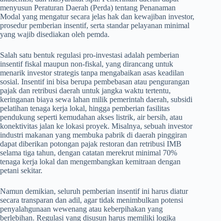
menyusun Peraturan Daerah (Perda) tentang Penanaman
Modal yang mengatur secara jelas hak dan kewajiban investor,
prosedur pemberian insentif, serta standar pelayanan minimal
yang wajib disediakan oleh pemda.
Salah satu bentuk regulasi pro-investasi adalah pemberian
insentif fiskal maupun non-fiskal, yang dirancang untuk
menarik investor strategis tanpa mengabaikan asas keadilan
sosial. Insentif ini bisa berupa pembebasan atau pengurangan
pajak dan retribusi daerah untuk jangka waktu tertentu,
keringanan biaya sewa lahan milik pemerintah daerah, subsidi
pelatihan tenaga kerja lokal, hingga pemberian fasilitas
pendukung seperti kemudahan akses listrik, air bersih, atau
konektivitas jalan ke lokasi proyek. Misalnya, sebuah investor
industri makanan yang membuka pabrik di daerah pinggiran
dapat diberikan potongan pajak restoran dan retribusi IMB
selama tiga tahun, dengan catatan merekrut minimal 70%
tenaga kerja lokal dan mengembangkan kemitraan dengan
petani sekitar.
Namun demikian, seluruh pemberian insentif ini harus diatur
secara transparan dan adil, agar tidak menimbulkan potensi
penyalahgunaan wewenang atau keberpihakan yang
berlebihan. Regulasi yang disusun harus memiliki logika