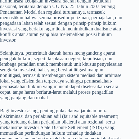
harmonisasi kebijakan investasi daerah dengan peraturan
nasional, terutama dengan UU No. 25 Tahun 2007 tentang
Penanaman Modal dan regulasi turunannya, termasuk
memastikan bahwa semua prosedur perizinan, perpajakan, dan
pengadaan lahan telah sesuai dengan prinsip-prinsip hukum
investasi yang berlaku, agar tidak menimbulkan dualisme atau
konflik antar-aturan yang bisa melemahkan posisi hukum
investor.
Selanjutnya, pemerintah daerah harus menggandeng aparat
penegak hukum, seperti kejaksaan negeri, kepolisian, dan
lembaga peradilan untuk membentuk unit khusus penyelesaian
sengketa investasi, baik yang bersifat litigasi maupun
nonlitigasi, termasuk membangun sistem mediasi dan arbitrase
lokal yang efisien dan terpercaya sehingga permasalahan-
permasalahan hukum yang muncul dapat diselesaikan secara
cepat, tanpa harus berlarut-larut melalui proses pengadilan
yang panjang dan mahal.
Bagi investor asing, penting pula adanya jaminan non-
diskriminasi dan perlakuan adil (fair and equitable treatment)
yang tertuang dalam perjanjian bilateral atau regional, serta
mekanisme Investor-State Dispute Settlement (ISDS) yang
memastikan perlindungan hukum terhadap tindakan
sewenang-wenang negara; oleh karena itu, pemerintah daerah