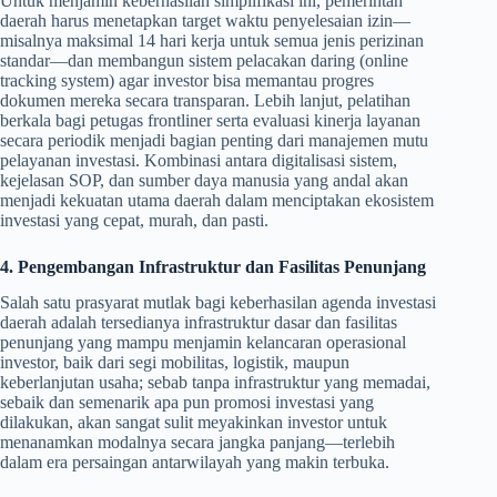
Untuk menjamin keberhasilan simplifikasi ini, pemerintah
daerah harus menetapkan target waktu penyelesaian izin—
misalnya maksimal 14 hari kerja untuk semua jenis perizinan
standar—dan membangun sistem pelacakan daring (online
tracking system) agar investor bisa memantau progres
dokumen mereka secara transparan. Lebih lanjut, pelatihan
berkala bagi petugas frontliner serta evaluasi kinerja layanan
secara periodik menjadi bagian penting dari manajemen mutu
pelayanan investasi. Kombinasi antara digitalisasi sistem,
kejelasan SOP, dan sumber daya manusia yang andal akan
menjadi kekuatan utama daerah dalam menciptakan ekosistem
investasi yang cepat, murah, dan pasti.
4. Pengembangan Infrastruktur dan Fasilitas Penunjang
Salah satu prasyarat mutlak bagi keberhasilan agenda investasi
daerah adalah tersedianya infrastruktur dasar dan fasilitas
penunjang yang mampu menjamin kelancaran operasional
investor, baik dari segi mobilitas, logistik, maupun
keberlanjutan usaha; sebab tanpa infrastruktur yang memadai,
sebaik dan semenarik apa pun promosi investasi yang
dilakukan, akan sangat sulit meyakinkan investor untuk
menanamkan modalnya secara jangka panjang—terlebih
dalam era persaingan antarwilayah yang makin terbuka.