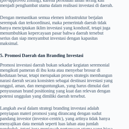
(pre-approved zoning), karena persoalan lahan sering kali
menjadi penghambat utama dalam realisasi investasi di daerah.
Dengan memastikan semua elemen infrastruktur berjalan
serempak dan terkoordinasi, maka pemerintah daerah tidak
hanya menciptakan iklim investasi yang kondusif, tetapi juga
menumbuhkan kepercayaan pasar bahwa daerah tersebut
serius dan siap menyambut investasi dengan kapasitas
maksimal.
5. Promosi Daerah dan Branding Investasi
Promosi investasi daerah bukan sekadar kegiatan seremonial
mengikuti pameran di ibu kota atau menyebar brosur di
kedutaan besar, tetapi merupakan proses strategis membangun
narasi daerah secara konsisten sebagai destinasi investasi yang
unggul, aman, dan menguntungkan, yang harus dimulai dari
penyusunan brand positioning yang kuat dan relevan dengan
potensi unggulan yang dimiliki daerah tersebut.
Langkah awal dalam strategi branding investasi adalah
penyiapan materi promosi yang dirancang dengan sudut
pandang investor (investor-centric), yang artinya tidak hanya
menyajikan data mentah seperti luas lahan atau jumlah
penduduk, tetapi juga menjawab pertanyaan utama yang biasa