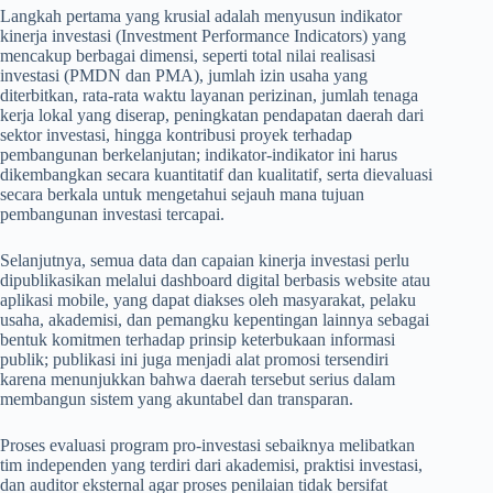
Langkah pertama yang krusial adalah menyusun indikator
kinerja investasi (Investment Performance Indicators) yang
mencakup berbagai dimensi, seperti total nilai realisasi
investasi (PMDN dan PMA), jumlah izin usaha yang
diterbitkan, rata-rata waktu layanan perizinan, jumlah tenaga
kerja lokal yang diserap, peningkatan pendapatan daerah dari
sektor investasi, hingga kontribusi proyek terhadap
pembangunan berkelanjutan; indikator-indikator ini harus
dikembangkan secara kuantitatif dan kualitatif, serta dievaluasi
secara berkala untuk mengetahui sejauh mana tujuan
pembangunan investasi tercapai.
Selanjutnya, semua data dan capaian kinerja investasi perlu
dipublikasikan melalui dashboard digital berbasis website atau
aplikasi mobile, yang dapat diakses oleh masyarakat, pelaku
usaha, akademisi, dan pemangku kepentingan lainnya sebagai
bentuk komitmen terhadap prinsip keterbukaan informasi
publik; publikasi ini juga menjadi alat promosi tersendiri
karena menunjukkan bahwa daerah tersebut serius dalam
membangun sistem yang akuntabel dan transparan.
Proses evaluasi program pro-investasi sebaiknya melibatkan
tim independen yang terdiri dari akademisi, praktisi investasi,
dan auditor eksternal agar proses penilaian tidak bersifat