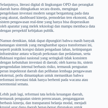
Selanjutnya, literasi digital di lingkungan OPD dan perangkat
daerah harus ditingkatkan secara drastis, mengingat
pengelolaan investasi modern sangat bergantung pada data
yang akurat, dashboard kinerja, pemodelan tren ekonomi, dan
sistem pengawasan real-time yang hanya bisa dioperasikan
oleh aparatur yang melek teknologi dan mampu membaca data
dengan perspektif kebijakan publik.
Namun demikian, tidak dapat dipungkiri bahwa masih banyak
tantangan sistemik yang menghambat upaya transformasi ini,
seperti praktik korupsi dalam pengadaan lahan, ketimpangan
infrastruktur antara wilayah perkotaan dan pedalaman, serta
fluktuasi regulasi nasional yang seringkali tidak konsisten
dengan kebutuhan investasi di daerah; oleh karena itu, sistem
pengendalian internal berbasis risiko, termasuk penguatan
peran inspektorat daerah dan pelibatan lembaga pengawasan
eksternal, perlu dimantapkan untuk memastikan bahwa
reformasi investasi tidak hanya berhenti pada wacana atau
seremonial semata.
Lebih jauh lagi, reformasi tata kelola keuangan daerah,
termasuk penguatan sistem perencanaan, penganggaran
berbasis kinerja, dan transparansi belanja modal, menjadi
krusial agar dana daerah benar-benar digunakan untuk