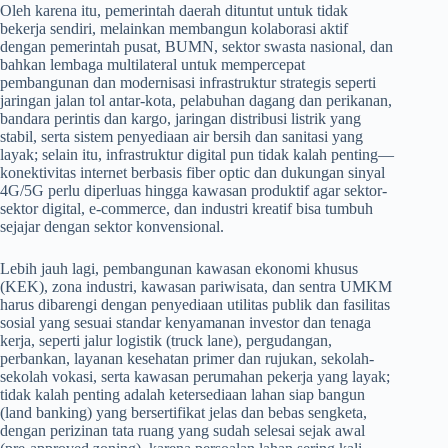
Oleh karena itu, pemerintah daerah dituntut untuk tidak
bekerja sendiri, melainkan membangun kolaborasi aktif
dengan pemerintah pusat, BUMN, sektor swasta nasional, dan
bahkan lembaga multilateral untuk mempercepat
pembangunan dan modernisasi infrastruktur strategis seperti
jaringan jalan tol antar-kota, pelabuhan dagang dan perikanan,
bandara perintis dan kargo, jaringan distribusi listrik yang
stabil, serta sistem penyediaan air bersih dan sanitasi yang
layak; selain itu, infrastruktur digital pun tidak kalah penting—
konektivitas internet berbasis fiber optic dan dukungan sinyal
4G/5G perlu diperluas hingga kawasan produktif agar sektor-
sektor digital, e-commerce, dan industri kreatif bisa tumbuh
sejajar dengan sektor konvensional.
Lebih jauh lagi, pembangunan kawasan ekonomi khusus
(KEK), zona industri, kawasan pariwisata, dan sentra UMKM
harus dibarengi dengan penyediaan utilitas publik dan fasilitas
sosial yang sesuai standar kenyamanan investor dan tenaga
kerja, seperti jalur logistik (truck lane), pergudangan,
perbankan, layanan kesehatan primer dan rujukan, sekolah-
sekolah vokasi, serta kawasan perumahan pekerja yang layak;
tidak kalah penting adalah ketersediaan lahan siap bangun
(land banking) yang bersertifikat jelas dan bebas sengketa,
dengan perizinan tata ruang yang sudah selesai sejak awal