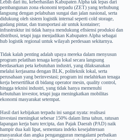
Lebih dari itu, keberhasilan Kabupaten Alpha tak lepas dari
pembangunan zona ekonomi terpadu (ZET) yang terhubung
langsung dengan pelabuhan sungai dan jalan nasional, serta
didukung oleh sistem logistik internal seperti cold storage,
gudang pintar, dan transportasi air untuk kontainer;
infrastruktur ini tidak hanya mendukung efisiensi produksi dan
distribusi, tetapi juga menjadikan Kabupaten Alpha sebagai
hub logistik regional untuk wilayah perdesaan sekitarnya.
Tidak kalah penting adalah upaya mereka dalam menyusun
program pelatihan tenaga kerja lokal secara langsung
berdasarkan peta kebutuhan industri, yang dilaksanakan
melalui kerjasama dengan BLK, politeknik lokal, serta
perusahaan yang berinvestasi; program ini melahirkan tenaga
kerja bersertifikat di bidang operator mesin, quality control,
hingga teknisi industri, yang tidak hanya memenuhi
kebutuhan investor, tetapi juga meningkatkan mobilitas
ekonomi masyarakat setempat.
Hasil dari kebijakan terpadu ini sangat nyata: realisasi
investasi meningkat sebesar 150% dalam lima tahun, ratusan
lapangan kerja baru tercipta, dan Pajak Daerah (PAD) naik
hampir dua kali lipat, sementara indeks kesejahteraan
masyarakat dan angka pengangguran mengalami perbaikan