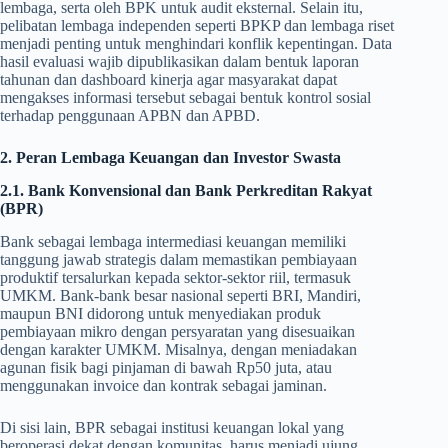
lembaga, serta oleh BPK untuk audit eksternal. Selain itu,
pelibatan lembaga independen seperti BPKP dan lembaga riset
menjadi penting untuk menghindari konflik kepentingan. Data
hasil evaluasi wajib dipublikasikan dalam bentuk laporan
tahunan dan dashboard kinerja agar masyarakat dapat
mengakses informasi tersebut sebagai bentuk kontrol sosial
terhadap penggunaan APBN dan APBD.
2. Peran Lembaga Keuangan dan Investor Swasta
2.1. Bank Konvensional dan Bank Perkreditan Rakyat
(BPR)
Bank sebagai lembaga intermediasi keuangan memiliki
tanggung jawab strategis dalam memastikan pembiayaan
produktif tersalurkan kepada sektor-sektor riil, termasuk
UMKM. Bank-bank besar nasional seperti BRI, Mandiri,
maupun BNI didorong untuk menyediakan produk
pembiayaan mikro dengan persyaratan yang disesuaikan
dengan karakter UMKM. Misalnya, dengan meniadakan
agunan fisik bagi pinjaman di bawah Rp50 juta, atau
menggunakan invoice dan kontrak sebagai jaminan.
Di sisi lain, BPR sebagai institusi keuangan lokal yang
beroperasi dekat dengan komunitas, harus menjadi ujung