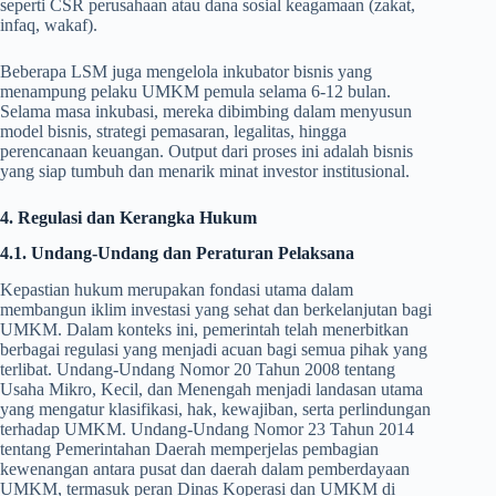
seperti CSR perusahaan atau dana sosial keagamaan (zakat,
infaq, wakaf).
Beberapa LSM juga mengelola inkubator bisnis yang
menampung pelaku UMKM pemula selama 6-12 bulan.
Selama masa inkubasi, mereka dibimbing dalam menyusun
model bisnis, strategi pemasaran, legalitas, hingga
perencanaan keuangan. Output dari proses ini adalah bisnis
yang siap tumbuh dan menarik minat investor institusional.
4. Regulasi dan Kerangka Hukum
4.1. Undang-Undang dan Peraturan Pelaksana
Kepastian hukum merupakan fondasi utama dalam
membangun iklim investasi yang sehat dan berkelanjutan bagi
UMKM. Dalam konteks ini, pemerintah telah menerbitkan
berbagai regulasi yang menjadi acuan bagi semua pihak yang
terlibat. Undang-Undang Nomor 20 Tahun 2008 tentang
Usaha Mikro, Kecil, dan Menengah menjadi landasan utama
yang mengatur klasifikasi, hak, kewajiban, serta perlindungan
terhadap UMKM. Undang-Undang Nomor 23 Tahun 2014
tentang Pemerintahan Daerah memperjelas pembagian
kewenangan antara pusat dan daerah dalam pemberdayaan
UMKM, termasuk peran Dinas Koperasi dan UMKM di