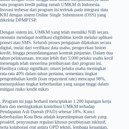
satu program kredit paling ramah UMKM di Indonesia.
Inovasi terbesar dari program ini terletak pada integrasi data
KRI dengan sistem Online Single Submission (OSS) yang
dikelola DPMPTSP.
Dengan sistem ini, UMKM yang telah memiliki NIB secara
otomatis mendapat notifikasi eligibilitas kredit melalui aplikasi
ponsel atau SMS. Seluruh proses pengajuan dilakukan secara
digital, mulai dari verifikasi data usaha, pengecekan histori
kredit, hingga penandatanganan kontrak pinjaman. Dalam dua
tahun pelaksanaan, tercatat lebih dari 5.000 pelaku usaha kecil
menengah telah menerima pembiayaan dari program ini.
Hasilnya cukup signifikan: omzet pelaku usaha meningkat
rata-rata 40% dalam tahun pertama, sementara tingkat
pengembalian kredit (loan repayment rate) mencapai 98%,
menunjukkan tingkat keberhasilan yang sangat tinggi dalam
mitigasi risiko kredit mikro
. Program ini juga berhasil menciptakan 1.200 lapangan kerja
baru dan meningkatkan kontribusi UMKM terhadap
Pendapatan Asli Daerah (PAD) sebesar 18%. Kunci
keberhasilan Kota Beta adalah kepemimpinan daerah yang
proaktif, penyusunan regulasi khusus pembiayaan inklusif,
serta kolaborasi erat antara OPD teknis, lembaga keuangan,