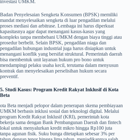
investasi UMKM.
Badan Penyelesaian Sengketa Konsumen (BPSK) memiliki
mandat menyelesaikan sengketa di luar pengadilan melalui
proses mediasi dan arbitrase. Lembaga ini harus diperkuat
kapasitasnya agar dapat menangani kasus-kasus yang
kompleks tanpa membebani UMKM dengan biaya tinggi atau
prosedur berbelit. Selain BPSK, pengadilan niaga dan
pengadilan hubungan industrial juga harus disiapkan untuk
menangani konflik yang bersifat struktural. Pemerintah daerah
bisa membentuk unit layanan hukum pro bono untuk
mendampingi pelaku usaha kecil, terutama dalam menyusun
kontrak dan menyelesaikan perselisihan hukum secara
preventif.
5. Studi Kasus: Program Kredit Rakyat Inklusif di Kota
Beta
ota Beta menjadi pelopor dalam penerapan skema pembiayaan
UMKM berbasis inklusi sosial dan teknologi digital. Melalui
program Kredit Rakyat Inklusif (KRI), pemerintah kota
bekerja sama dengan Bank Pembangunan Daerah dan fintech
lokal untuk menyalurkan kredit mikro hingga Rp100 juta
tanpa agunan fisik. Suku bunga ditetapkan sebesar 3% per
tahun dengan tenor hingga lima tahun, menjadikannya salah