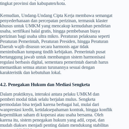
tingkat provinsi dan kabupaten/kota.
Kemudian, Undang-Undang Cipta Kerja membawa semangat
penyederhanaan dan percepatan perizinan, termasuk klaster
khusus untuk UMKM yang mencakup kemudahan pendirian
usaha, sertifikasi halal gratis, hingga pembebasan biaya
perizinan bagi usaha ultra mikro. Peraturan pelaksana seperti
Peraturan Pemerintah, Peraturan Presiden, hingga Peraturan
Daerah wajib disusun secara harmonis agar tidak
menimbulkan tumpang tindih kebijakan. Pemerintah pusat
bertanggung jawab untuk membangun sistem harmonisasi
regulasi berbasis digital, sementara pemerintah daerah harus
memastikan semua aturan turunannya sesuai dengan
karakteristik dan kebutuhan lokal.
4.2. Penegakan Hukum dan Mediasi Sengketa
Dalam praktiknya, interaksi antara pelaku UMKM dan
pemberi modal tidak selalu berjalan mulus. Sengketa
permodalan bisa terjadi karena berbagai hal, mulai dari
wanprestasi kredit, ketidaksepahaman kontrak, hingga konflik
kepemilikan saham di koperasi atau usaha bersama. Oleh
karena itu, sistem penegakan hukum yang adil, cepat, dan
mudah diakses menjadi penting dalam mendukung stabilitas