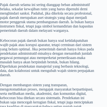
Pajak daerah selama ini sering dianggap beban administratif
belaka, sekadar kewajiban rutin yang harus dipenuhi demi
menghindari sanksi. Padahal, jika dikelola secara profesional,
pajak daerah merupakan aset strategis yang dapat menjadi
motor penggerak utama pembangunan daerah. Ia bukan hanya
instrumen fiskal, tetapi juga simbol kemandirian dan kapasitas
pemerintah daerah dalam melayani warganya.
Kebocoran pajak daerah bukan hanya soal ketidakpatuhan
wajib pajak atau korupsi aparatur, tetapi cerminan dari sistem
yang belum optimal. Jika pemerintah daerah hanya fokus pada
pendekatan administratif-misalnya dengan menambah jumlah
pegawai pemungut atau memperketat pemeriksaan-maka
masalah hanya akan berpindah bentuk, bukan hilang.
Diperlukan pendekatan manajerial yang berbasis teknologi,
data, dan kolaborasi untuk mengubah wajah sistem perpajakan
daerah.
Dengan membangun sistem yang transparan,
mengotomatiskan proses, mengajak masyarakat berpartisipasi,
serta melibatkan media, akademisi, dan komunitas digital,
kebocoran bisa ditekan secara sistematis. Pendekatan ini
bukan saja mencegah kerugian fiskal, tetapi juga menciptakan
rasa keadilan di masyarakat-bahwa setiap rupiah pajak