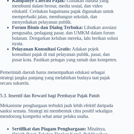
Kampanye Literasi Pajak:
Gunakan bahasa yang
membumi dalam brosur, media sosial, dan video
edukatif. Ceritakan bagaimana pajak digunakan untuk
memperbaiki jalan, membangun sekolah, dan
menyediakan pelayanan publik.
Forum Bisnis dan Dialog Terbuka:
Libatkan asosiasi
pengusaha, pedagang pasar, dan UMKM dalam forum
bulanan. Dengarkan keluhan mereka, lalu berikan solusi
nyata.
Pelayanan Konsultasi Gratis:
Adakan pojok
konsultasi pajak di mal pelayanan publik, pasar, dan
pusat kota. Pastikan petugas yang ramah dan kompeten.
Pemerintah daerah harus menempatkan edukasi sebagai
strategi jangka panjang yang melahirkan budaya taat pajak
secara sukarela.
5.3. Insentif dan Reward bagi Pembayar Pajak Patuh
Mekanisme penghargaan terbukti jauh lebih efektif daripada
sanksi semata. Strategi ini membentuk citra positif sekaligus
mendorong kompetisi sehat antar pelaku usaha.
Sertifikat dan Piagam Penghargaan:
Misalnya,