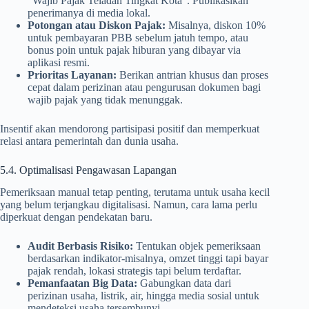
“Wajib Pajak Teladan Tingkat Kota”. Publikasikan
penerimanya di media lokal.
Potongan atau Diskon Pajak:
Misalnya, diskon 10%
untuk pembayaran PBB sebelum jatuh tempo, atau
bonus poin untuk pajak hiburan yang dibayar via
aplikasi resmi.
Prioritas Layanan:
Berikan antrian khusus dan proses
cepat dalam perizinan atau pengurusan dokumen bagi
wajib pajak yang tidak menunggak.
Insentif akan mendorong partisipasi positif dan memperkuat
relasi antara pemerintah dan dunia usaha.
5.4. Optimalisasi Pengawasan Lapangan
Pemeriksaan manual tetap penting, terutama untuk usaha kecil
yang belum terjangkau digitalisasi. Namun, cara lama perlu
diperkuat dengan pendekatan baru.
Audit Berbasis Risiko:
Tentukan objek pemeriksaan
berdasarkan indikator-misalnya, omzet tinggi tapi bayar
pajak rendah, lokasi strategis tapi belum terdaftar.
Pemanfaatan Big Data:
Gabungkan data dari
perizinan usaha, listrik, air, hingga media sosial untuk
mendeteksi usaha tersembunyi.