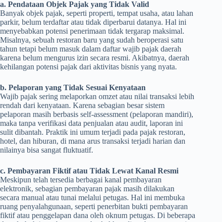
a. Pendataan Objek Pajak yang Tidak Valid
Banyak objek pajak, seperti properti, tempat usaha, atau lahan
parkir, belum terdaftar atau tidak diperbarui datanya. Hal ini
menyebabkan potensi penerimaan tidak tergarap maksimal.
Misalnya, sebuah restoran baru yang sudah beroperasi satu
tahun tetapi belum masuk dalam daftar wajib pajak daerah
karena belum mengurus izin secara resmi. Akibatnya, daerah
kehilangan potensi pajak dari aktivitas bisnis yang nyata.
b. Pelaporan yang Tidak Sesuai Kenyataan
Wajib pajak sering melaporkan omzet atau nilai transaksi lebih
rendah dari kenyataan. Karena sebagian besar sistem
pelaporan masih berbasis self-assessment (pelaporan mandiri),
maka tanpa verifikasi data penjualan atau audit, laporan ini
sulit dibantah. Praktik ini umum terjadi pada pajak restoran,
hotel, dan hiburan, di mana arus transaksi terjadi harian dan
nilainya bisa sangat fluktuatif.
c. Pembayaran Fiktif atau Tidak Lewat Kanal Resmi
Meskipun telah tersedia berbagai kanal pembayaran
elektronik, sebagian pembayaran pajak masih dilakukan
secara manual atau tunai melalui petugas. Hal ini membuka
ruang penyalahgunaan, seperti penerbitan bukti pembayaran
fiktif atau penggelapan dana oleh oknum petugas. Di beberapa