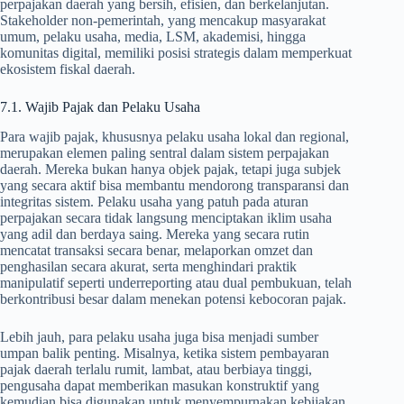
perpajakan daerah yang bersih, efisien, dan berkelanjutan.
Stakeholder non-pemerintah, yang mencakup masyarakat
umum, pelaku usaha, media, LSM, akademisi, hingga
komunitas digital, memiliki posisi strategis dalam memperkuat
ekosistem fiskal daerah.
7.1. Wajib Pajak dan Pelaku Usaha
Para wajib pajak, khususnya pelaku usaha lokal dan regional,
merupakan elemen paling sentral dalam sistem perpajakan
daerah. Mereka bukan hanya objek pajak, tetapi juga subjek
yang secara aktif bisa membantu mendorong transparansi dan
integritas sistem. Pelaku usaha yang patuh pada aturan
perpajakan secara tidak langsung menciptakan iklim usaha
yang adil dan berdaya saing. Mereka yang secara rutin
mencatat transaksi secara benar, melaporkan omzet dan
penghasilan secara akurat, serta menghindari praktik
manipulatif seperti underreporting atau dual pembukuan, telah
berkontribusi besar dalam menekan potensi kebocoran pajak.
Lebih jauh, para pelaku usaha juga bisa menjadi sumber
umpan balik penting. Misalnya, ketika sistem pembayaran
pajak daerah terlalu rumit, lambat, atau berbiaya tinggi,
pengusaha dapat memberikan masukan konstruktif yang
kemudian bisa digunakan untuk menyempurnakan kebijakan