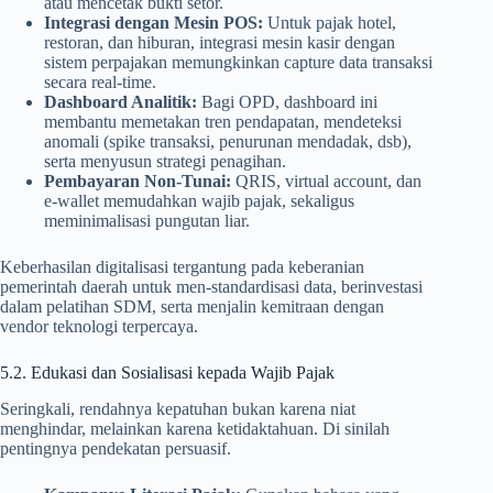
atau mencetak bukti setor.
Integrasi dengan Mesin POS:
Untuk pajak hotel,
restoran, dan hiburan, integrasi mesin kasir dengan
sistem perpajakan memungkinkan capture data transaksi
secara real-time.
Dashboard Analitik:
Bagi OPD, dashboard ini
membantu memetakan tren pendapatan, mendeteksi
anomali (spike transaksi, penurunan mendadak, dsb),
serta menyusun strategi penagihan.
Pembayaran Non-Tunai:
QRIS, virtual account, dan
e-wallet memudahkan wajib pajak, sekaligus
meminimalisasi pungutan liar.
Keberhasilan digitalisasi tergantung pada keberanian
pemerintah daerah untuk men-standardisasi data, berinvestasi
dalam pelatihan SDM, serta menjalin kemitraan dengan
vendor teknologi terpercaya.
5.2. Edukasi dan Sosialisasi kepada Wajib Pajak
Seringkali, rendahnya kepatuhan bukan karena niat
menghindar, melainkan karena ketidaktahuan. Di sinilah
pentingnya pendekatan persuasif.