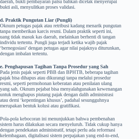
daerah, bukti pembayaran palsu bahkan dicetak menyerupai
bukti asli, menyulitkan proses validasi.
d. Praktik Pungutan Liar (Pungli)
Oknum petugas pajak atau retribusi kadang menarik pungutan
tanpa memberikan karcis resmi. Dalam praktik seperti ini,
uang tidak masuk kas daerah, melainkan berhenti di tangan
individu tertentu. Pungli juga terjadi ketika wajib pajak
‘bernegosiasi’ dengan petugas agar nilai pajaknya diturunkan,
dengan imbalan tertentu.
e. Penghapusan Tagihan Tanpa Prosedur yang Sah
Pada jenis pajak seperti PBB dan BPHTB, beberapa tagihan
pajak bisa dihapus atau dikurangi tanpa melalui prosedur
resmi, seperti permohonan keberatan atau penilaian ulang
yang sah. Oknum pejabat bisa menyalahgunakan kewenangan
untuk menghapus piutang pajak dengan dalih administrasi
atau demi ‘kepentingan khusus’, padahal sesungguhnya
merupakan bentuk kolusi atau gratifikasi.
Pola-pola kebocoran ini menunjukkan bahwa pembenahan
sistem harus dilakukan secara menyeluruh. Tidak cukup hanya
dengan pendekatan administratif, tetapi perlu ada reformasi
kelembagaan, digitalisasi sistem perpajakan yang end-to-end,