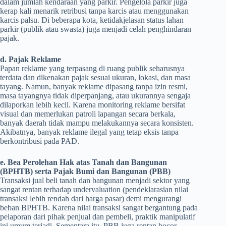
dalam jumlah kendaraan yang parkir. Pengelola parkir juga
kerap kali menarik retribusi tanpa karcis atau menggunakan
karcis palsu. Di beberapa kota, ketidakjelasan status lahan
parkir (publik atau swasta) juga menjadi celah penghindaran
pajak.
d. Pajak Reklame
Papan reklame yang terpasang di ruang publik seharusnya
terdata dan dikenakan pajak sesuai ukuran, lokasi, dan masa
tayang. Namun, banyak reklame dipasang tanpa izin resmi,
masa tayangnya tidak diperpanjang, atau ukurannya sengaja
dilaporkan lebih kecil. Karena monitoring reklame bersifat
visual dan memerlukan patroli lapangan secara berkala,
banyak daerah tidak mampu melakukannya secara konsisten.
Akibatnya, banyak reklame ilegal yang tetap eksis tanpa
berkontribusi pada PAD.
e. Bea Perolehan Hak atas Tanah dan Bangunan
(BPHTB) serta Pajak Bumi dan Bangunan (PBB)
Transaksi jual beli tanah dan bangunan menjadi sektor yang
sangat rentan terhadap undervaluation (pendeklarasian nilai
transaksi lebih rendah dari harga pasar) demi mengurangi
beban BPHTB. Karena nilai transaksi sangat bergantung pada
pelaporan dari pihak penjual dan pembeli, praktik manipulatif
ini umum terjadi. Sementara itu, PBB juga rentan bocor