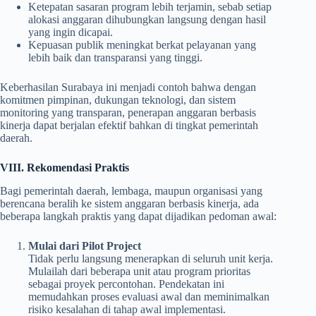
Ketepatan sasaran program lebih terjamin, sebab setiap
alokasi anggaran dihubungkan langsung dengan hasil
yang ingin dicapai.
Kepuasan publik meningkat berkat pelayanan yang
lebih baik dan transparansi yang tinggi.
Keberhasilan Surabaya ini menjadi contoh bahwa dengan
komitmen pimpinan, dukungan teknologi, dan sistem
monitoring yang transparan, penerapan anggaran berbasis
kinerja dapat berjalan efektif bahkan di tingkat pemerintah
daerah.
VIII. Rekomendasi Praktis
Bagi pemerintah daerah, lembaga, maupun organisasi yang
berencana beralih ke sistem anggaran berbasis kinerja, ada
beberapa langkah praktis yang dapat dijadikan pedoman awal:
Mulai dari Pilot Project
Tidak perlu langsung menerapkan di seluruh unit kerja.
Mulailah dari beberapa unit atau program prioritas
sebagai proyek percontohan. Pendekatan ini
memudahkan proses evaluasi awal dan meminimalkan
risiko kesalahan di tahap awal implementasi.