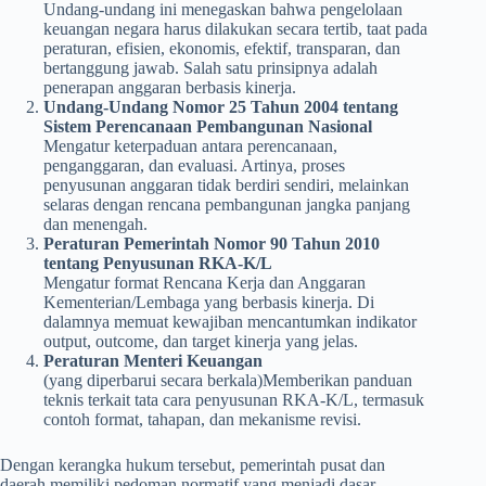
Undang-undang ini menegaskan bahwa pengelolaan
keuangan negara harus dilakukan secara tertib, taat pada
peraturan, efisien, ekonomis, efektif, transparan, dan
bertanggung jawab. Salah satu prinsipnya adalah
penerapan anggaran berbasis kinerja.
Undang-Undang Nomor 25 Tahun 2004 tentang
Sistem Perencanaan Pembangunan Nasional
Mengatur keterpaduan antara perencanaan,
penganggaran, dan evaluasi. Artinya, proses
penyusunan anggaran tidak berdiri sendiri, melainkan
selaras dengan rencana pembangunan jangka panjang
dan menengah.
Peraturan Pemerintah Nomor 90 Tahun 2010
tentang Penyusunan RKA-K/L
Mengatur format Rencana Kerja dan Anggaran
Kementerian/Lembaga yang berbasis kinerja. Di
dalamnya memuat kewajiban mencantumkan indikator
output, outcome, dan target kinerja yang jelas.
Peraturan Menteri Keuangan
(yang diperbarui secara berkala)Memberikan panduan
teknis terkait tata cara penyusunan RKA-K/L, termasuk
contoh format, tahapan, dan mekanisme revisi.
Dengan kerangka hukum tersebut, pemerintah pusat dan
daerah memiliki pedoman normatif yang menjadi dasar