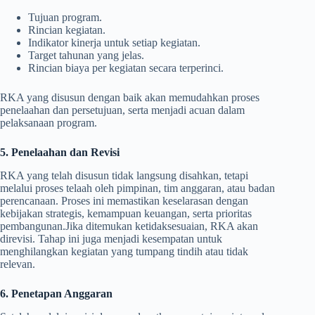
Tujuan program.
Rincian kegiatan.
Indikator kinerja untuk setiap kegiatan.
Target tahunan yang jelas.
Rincian biaya per kegiatan secara terperinci.
RKA yang disusun dengan baik akan memudahkan proses
penelaahan dan persetujuan, serta menjadi acuan dalam
pelaksanaan program.
5. Penelaahan dan Revisi
RKA yang telah disusun tidak langsung disahkan, tetapi
melalui proses telaah oleh pimpinan, tim anggaran, atau badan
perencanaan. Proses ini memastikan keselarasan dengan
kebijakan strategis, kemampuan keuangan, serta prioritas
pembangunan.Jika ditemukan ketidaksesuaian, RKA akan
direvisi. Tahap ini juga menjadi kesempatan untuk
menghilangkan kegiatan yang tumpang tindih atau tidak
relevan.
6. Penetapan Anggaran