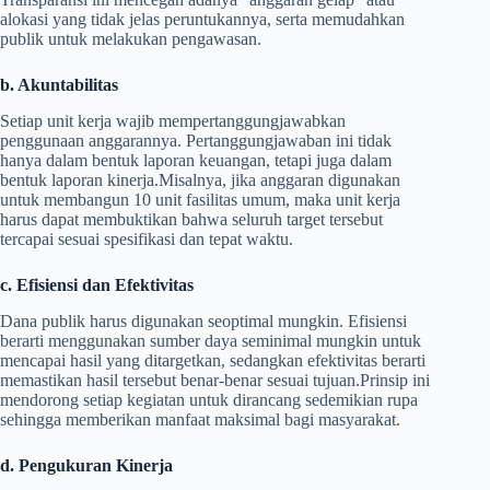
alokasi yang tidak jelas peruntukannya, serta memudahkan
publik untuk melakukan pengawasan.
b. Akuntabilitas
Setiap unit kerja wajib mempertanggungjawabkan
penggunaan anggarannya. Pertanggungjawaban ini tidak
hanya dalam bentuk laporan keuangan, tetapi juga dalam
bentuk laporan kinerja.Misalnya, jika anggaran digunakan
untuk membangun 10 unit fasilitas umum, maka unit kerja
harus dapat membuktikan bahwa seluruh target tersebut
tercapai sesuai spesifikasi dan tepat waktu.
c. Efisiensi dan Efektivitas
Dana publik harus digunakan seoptimal mungkin. Efisiensi
berarti menggunakan sumber daya seminimal mungkin untuk
mencapai hasil yang ditargetkan, sedangkan efektivitas berarti
memastikan hasil tersebut benar-benar sesuai tujuan.Prinsip ini
mendorong setiap kegiatan untuk dirancang sedemikian rupa
sehingga memberikan manfaat maksimal bagi masyarakat.
d. Pengukuran Kinerja