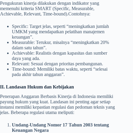
Pengukuran kinerja dilakukan dengan indikator yang
memenuhi kriteria SMART (Specific, Measurable,
Achievable, Relevant, Time-bound).Contohnya:
Specific: Target jelas, seperti “meningkatkan jumlah
UMKM yang mendapatkan pelatihan manajemen
keuangan”.
Measurable: Terukur, misalnya “meningkatkan 20%
dalam satu tahun”.
Achievable: Realistis dengan kapasitas dan sumber
daya yang ada.
Relevant: Sesuai dengan prioritas pembangunan.
Time-bound: Memiliki batas waktu, seperti “selesai
pada akhir tahun anggaran”.
II. Landasan Hukum dan Kebijakan
Penerapan Anggaran Berbasis Kinerja di Indonesia memiliki
payung hukum yang kuat. Landasan ini penting agar setiap
instansi memiliki kepastian regulasi dan pedoman teknis yang
jelas. Beberapa regulasi utama meliputi:
Undang-Undang Nomor 17 Tahun 2003 tentang
Keuangan Negara