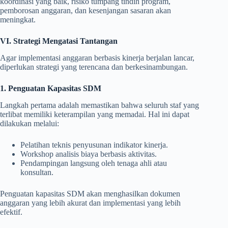
koordinasi yang baik, risiko tumpang tindih program,
pemborosan anggaran, dan kesenjangan sasaran akan
meningkat.
VI. Strategi Mengatasi Tantangan
Agar implementasi anggaran berbasis kinerja berjalan lancar,
diperlukan strategi yang terencana dan berkesinambungan.
1. Penguatan Kapasitas SDM
Langkah pertama adalah memastikan bahwa seluruh staf yang
terlibat memiliki keterampilan yang memadai. Hal ini dapat
dilakukan melalui:
Pelatihan teknis penyusunan indikator kinerja.
Workshop analisis biaya berbasis aktivitas.
Pendampingan langsung oleh tenaga ahli atau
konsultan.
Penguatan kapasitas SDM akan menghasilkan dokumen
anggaran yang lebih akurat dan implementasi yang lebih
efektif.