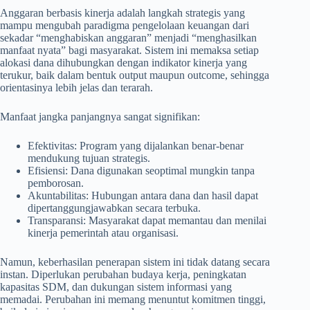
Anggaran berbasis kinerja adalah langkah strategis yang
mampu mengubah paradigma pengelolaan keuangan dari
sekadar “menghabiskan anggaran” menjadi “menghasilkan
manfaat nyata” bagi masyarakat. Sistem ini memaksa setiap
alokasi dana dihubungkan dengan indikator kinerja yang
terukur, baik dalam bentuk output maupun outcome, sehingga
orientasinya lebih jelas dan terarah.
Manfaat jangka panjangnya sangat signifikan:
Efektivitas: Program yang dijalankan benar-benar
mendukung tujuan strategis.
Efisiensi: Dana digunakan seoptimal mungkin tanpa
pemborosan.
Akuntabilitas: Hubungan antara dana dan hasil dapat
dipertanggungjawabkan secara terbuka.
Transparansi: Masyarakat dapat memantau dan menilai
kinerja pemerintah atau organisasi.
Namun, keberhasilan penerapan sistem ini tidak datang secara
instan. Diperlukan perubahan budaya kerja, peningkatan
kapasitas SDM, dan dukungan sistem informasi yang
memadai. Perubahan ini memang menuntut komitmen tinggi,