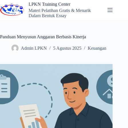
Skip
LPKN Training Center
to
Materi Pelatihan Gratis & Menarik
content
Dalam Bentuk Essay
Panduan Menyusun Anggaran Berbasis Kinerja
Admin LPKN
5 Agustus 2025
Keuangan