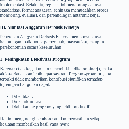
implementasi. Selain itu, regulasi ini mendorong adanya
standarisasi format anggaran, sehingga memudahkan proses
monitoring, evaluasi, dan perbandingan antarunit kerja.
III. Manfaat Anggaran Berbasis Kinerja
Penerapan Anggaran Berbasis Kinerja membawa banyak
keuntungan, baik untuk pemerintah, masyarakat, maupun
perekonomian secara keseluruhan.
1. Peningkatan Efektivitas Program
Karena setiap kegiatan harus memiliki indikator kinerja, maka
alokasi dana akan lebih tepat sasaran. Program-program yang
terbukti tidak memberikan kontribusi signifikan terhadap
tujuan pembangunan dapat:
Dihentikan.
Direstrukturisasi.
Dialihkan ke program yang lebih produktif.
Hal ini mengurangi pemborosan dan memastikan setiap
kegiatan memberikan hasil yang nyata.