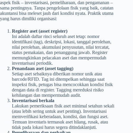
aspek fisik – inventarisasi, pemeliharaan, dan pengamanan –
sama pentingnya. Tanpa pengelolaan fisik yang baik, catatan
akuntansi bisa meleset jauh dari kondisi nyata. Praktik utama
yang harus dimiliki organisasi:
Register aset (asset register)
Ini adalah daftar rinci seluruh aset tetap: nomor
identifikasi (tag), deskripsi, lokasi, tanggal perolehan,
nilai perolehan, akumulasi penyusutan, nilai tercatat,
status pemakaian, dan penanggung jawab. Register
memungkinkan pelacakan aset dan mempermudah
inventarisasi periodik.
Penandaan aset (asset tagging)
Setiap aset sebaiknya diberikan nomor unik atau
barcode/RFID. Tag ini ditempelkan sehingga saat
inspeksi fisik, petugas bisa mencocokkan kondisi fisik
dengan data di register. Tagging mereduksi risiko
kehilangan dan mempermudah audit.
Inventarisasi berkala
Lakukan pemeriksaan fisik aset minimal setahun sekali
(atau lebih sering untuk aset penting). Inventarisasi
memverifikasi keberadaan, kondisi, dan fungsi aset.
Temuan inventaris termasuk aset hilang, rusak, atau
tidak pada lokasi harus segera ditindaklanjuti.
Pemeliharaan dan perbaikan