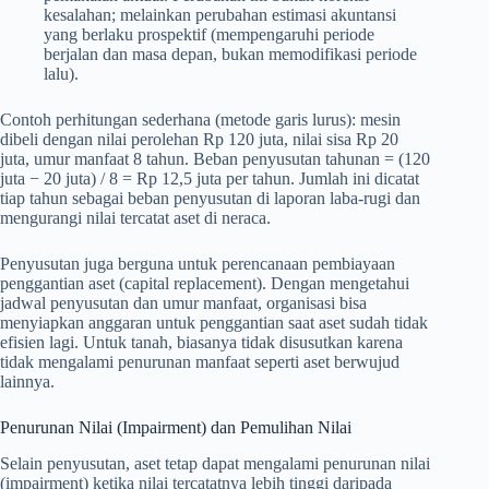
kesalahan; melainkan perubahan estimasi akuntansi
yang berlaku prospektif (mempengaruhi periode
berjalan dan masa depan, bukan memodifikasi periode
lalu).
Contoh perhitungan sederhana (metode garis lurus): mesin
dibeli dengan nilai perolehan Rp 120 juta, nilai sisa Rp 20
juta, umur manfaat 8 tahun. Beban penyusutan tahunan = (120
juta − 20 juta) / 8 = Rp 12,5 juta per tahun. Jumlah ini dicatat
tiap tahun sebagai beban penyusutan di laporan laba-rugi dan
mengurangi nilai tercatat aset di neraca.
Penyusutan juga berguna untuk perencanaan pembiayaan
penggantian aset (capital replacement). Dengan mengetahui
jadwal penyusutan dan umur manfaat, organisasi bisa
menyiapkan anggaran untuk penggantian saat aset sudah tidak
efisien lagi. Untuk tanah, biasanya tidak disusutkan karena
tidak mengalami penurunan manfaat seperti aset berwujud
lainnya.
Penurunan Nilai (Impairment) dan Pemulihan Nilai
Selain penyusutan, aset tetap dapat mengalami penurunan nilai
(impairment) ketika nilai tercatatnya lebih tinggi daripada