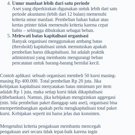
Umur manfaat lebih dari satu periode
Aset yang diperkirakan digunakan untuk lebih dari satu
periode akuntansi (lebih dari 12 bulan) memenuhi
kriteria umur manfaat. Pembelian bahan bakar atau
kertas printer tidak memenuhi kriteria karena cepat
habis – sehingga dibukukan sebagai beban.
Melewati batas kapitalisasi organisasi
Banyak organisasi menggunakan ambang batas
(threshold) kapitalisasi untuk memutuskan apakah
pembelian harus dikapitalisasi. Ini adalah praktik
administrasi yang membantu mengurangi beban
pencatatan untuk barang-barang bernilai kecil.
Contoh aplikasi: sebuah organisasi membeli 50 kursi masing-
masing Rp 400.000. Total pembelian Rp 20 juta. Jika
kebijakan kapitalisasi menyatakan batas minimum per item
adalah Rp 1 juta, maka setiap kursi tidak dikapitalisasi
(dibebankan). Namun, jika kebijakan mengizinkan aggregasi
(mis. bila pembelian paket dianggap satu aset), organisasi bisa
mempertimbangkan apakah perlu mengkapitalisasi total paket
kursi. Kebijakan seperti ini harus jelas dan konsisten.
Mengetahui kriteria pengakuan membantu mencegah
pengakuan aset secara tidak tepat-baik karena ingin