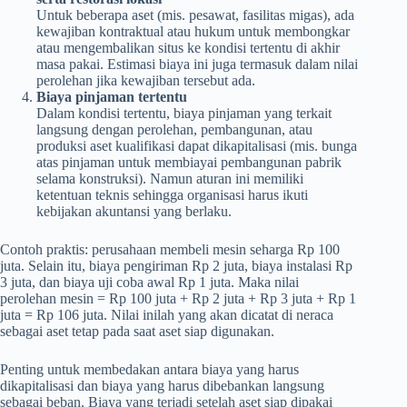
Untuk beberapa aset (mis. pesawat, fasilitas migas), ada
kewajiban kontraktual atau hukum untuk membongkar
atau mengembalikan situs ke kondisi tertentu di akhir
masa pakai. Estimasi biaya ini juga termasuk dalam nilai
perolehan jika kewajiban tersebut ada.
Biaya pinjaman tertentu
Dalam kondisi tertentu, biaya pinjaman yang terkait
langsung dengan perolehan, pembangunan, atau
produksi aset kualifikasi dapat dikapitalisasi (mis. bunga
atas pinjaman untuk membiayai pembangunan pabrik
selama konstruksi). Namun aturan ini memiliki
ketentuan teknis sehingga organisasi harus ikuti
kebijakan akuntansi yang berlaku.
Contoh praktis: perusahaan membeli mesin seharga Rp 100
juta. Selain itu, biaya pengiriman Rp 2 juta, biaya instalasi Rp
3 juta, dan biaya uji coba awal Rp 1 juta. Maka nilai
perolehan mesin = Rp 100 juta + Rp 2 juta + Rp 3 juta + Rp 1
juta = Rp 106 juta. Nilai inilah yang akan dicatat di neraca
sebagai aset tetap pada saat aset siap digunakan.
Penting untuk membedakan antara biaya yang harus
dikapitalisasi dan biaya yang harus dibebankan langsung
sebagai beban. Biaya yang terjadi setelah aset siap dipakai