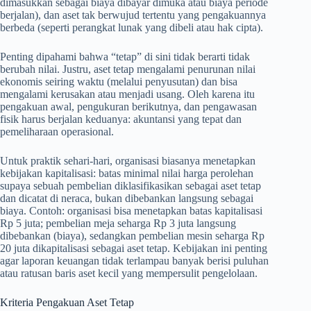
dimasukkan sebagai biaya dibayar dimuka atau biaya periode
berjalan), dan aset tak berwujud tertentu yang pengakuannya
berbeda (seperti perangkat lunak yang dibeli atau hak cipta).
Penting dipahami bahwa “tetap” di sini tidak berarti tidak
berubah nilai. Justru, aset tetap mengalami penurunan nilai
ekonomis seiring waktu (melalui penyusutan) dan bisa
mengalami kerusakan atau menjadi usang. Oleh karena itu
pengakuan awal, pengukuran berikutnya, dan pengawasan
fisik harus berjalan keduanya: akuntansi yang tepat dan
pemeliharaan operasional.
Untuk praktik sehari-hari, organisasi biasanya menetapkan
kebijakan kapitalisasi: batas minimal nilai harga perolehan
supaya sebuah pembelian diklasifikasikan sebagai aset tetap
dan dicatat di neraca, bukan dibebankan langsung sebagai
biaya. Contoh: organisasi bisa menetapkan batas kapitalisasi
Rp 5 juta; pembelian meja seharga Rp 3 juta langsung
dibebankan (biaya), sedangkan pembelian mesin seharga Rp
20 juta dikapitalisasi sebagai aset tetap. Kebijakan ini penting
agar laporan keuangan tidak terlampau banyak berisi puluhan
atau ratusan baris aset kecil yang mempersulit pengelolaan.
Kriteria Pengakuan Aset Tetap