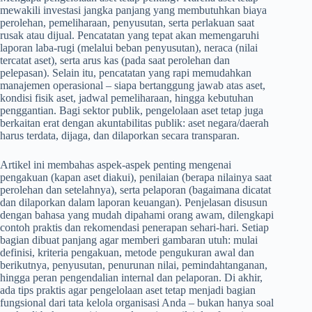
mewakili investasi jangka panjang yang membutuhkan biaya
perolehan, pemeliharaan, penyusutan, serta perlakuan saat
rusak atau dijual. Pencatatan yang tepat akan memengaruhi
laporan laba-rugi (melalui beban penyusutan), neraca (nilai
tercatat aset), serta arus kas (pada saat perolehan dan
pelepasan). Selain itu, pencatatan yang rapi memudahkan
manajemen operasional – siapa bertanggung jawab atas aset,
kondisi fisik aset, jadwal pemeliharaan, hingga kebutuhan
penggantian. Bagi sektor publik, pengelolaan aset tetap juga
berkaitan erat dengan akuntabilitas publik: aset negara/daerah
harus terdata, dijaga, dan dilaporkan secara transparan.
Artikel ini membahas aspek-aspek penting mengenai
pengakuan (kapan aset diakui), penilaian (berapa nilainya saat
perolehan dan setelahnya), serta pelaporan (bagaimana dicatat
dan dilaporkan dalam laporan keuangan). Penjelasan disusun
dengan bahasa yang mudah dipahami orang awam, dilengkapi
contoh praktis dan rekomendasi penerapan sehari-hari. Setiap
bagian dibuat panjang agar memberi gambaran utuh: mulai
definisi, kriteria pengakuan, metode pengukuran awal dan
berikutnya, penyusutan, penurunan nilai, pemindahtanganan,
hingga peran pengendalian internal dan pelaporan. Di akhir,
ada tips praktis agar pengelolaan aset tetap menjadi bagian
fungsional dari tata kelola organisasi Anda – bukan hanya soal