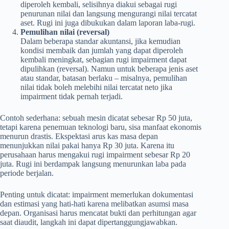
diperoleh kembali, selisihnya diakui sebagai rugi
penurunan nilai dan langsung mengurangi nilai tercatat
aset. Rugi ini juga dibukukan dalam laporan laba-rugi.
Pemulihan nilai (reversal)
Dalam beberapa standar akuntansi, jika kemudian
kondisi membaik dan jumlah yang dapat diperoleh
kembali meningkat, sebagian rugi impairment dapat
dipulihkan (reversal). Namun untuk beberapa jenis aset
atau standar, batasan berlaku – misalnya, pemulihan
nilai tidak boleh melebihi nilai tercatat neto jika
impairment tidak pernah terjadi.
Contoh sederhana: sebuah mesin dicatat sebesar Rp 50 juta,
tetapi karena penemuan teknologi baru, sisa manfaat ekonomis
menurun drastis. Ekspektasi arus kas masa depan
menunjukkan nilai pakai hanya Rp 30 juta. Karena itu
perusahaan harus mengakui rugi impairment sebesar Rp 20
juta. Rugi ini berdampak langsung menurunkan laba pada
periode berjalan.
Penting untuk dicatat: impairment memerlukan dokumentasi
dan estimasi yang hati-hati karena melibatkan asumsi masa
depan. Organisasi harus mencatat bukti dan perhitungan agar
saat diaudit, langkah ini dapat dipertanggungjawabkan.