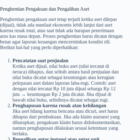
Penghentian Pengakuan dan Pengalihan Aset
Penghentian pengakuan aset tetap terjadi ketika aset dilepas
(dijual), tidak ada manfaat ekonomis lebih lanjut dari aset
karena rusak total, atau saat tidak ada harapan penerimaan
arus kas masa depan. Proses penghentian harus dicatat dengan
benar agar laporan keuangan mencerminkan kondisi riil.
Berikut hal-hal yang perlu diperhatikan:
Pencatatan saat penjualan
Ketika aset dijual, nilai buku aset (nilai tercatat di
neraca) dihapus, dan selisih antara hasil penjualan dan
nilai buku dicatat sebagai keuntungan atau kerugian
pelepasan aset dalam laporan laba-rugi. Contoh: aset
dengan nilai tercatat Rp 10 juta dijual seharga Rp 12
juta → keuntungan Rp 2 juta dicatat. Jika dijual di
bawah nilai buku, selisihnya dicatat sebagai rugi.
Penghapusan karena rusak atau kehilangan
Jika aset hilang karena bencana atau dicuri, aset harus
dihapus dari pembukuan. Jika ada klaim asuransi yang
diharapkan, pengakuan klaim harus didokumentasikan,
namun penghapusan dilakukan sesuai ketentuan yang
berlaku.
Pengalihan antar instansi atau antar unit