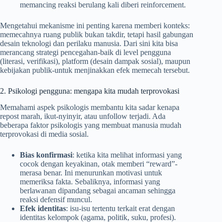
memancing reaksi berulang kali diberi reinforcement.
Mengetahui mekanisme ini penting karena memberi konteks:
memecahnya ruang publik bukan takdir, tetapi hasil gabungan
desain teknologi dan perilaku manusia. Dari sini kita bisa
merancang strategi pencegahan-baik di level pengguna
(literasi, verifikasi), platform (desain dampak sosial), maupun
kebijakan publik-untuk menjinakkan efek memecah tersebut.
2. Psikologi pengguna: mengapa kita mudah terprovokasi
Memahami aspek psikologis membantu kita sadar kenapa
repost marah, ikut-nyinyir, atau unfollow terjadi. Ada
beberapa faktor psikologis yang membuat manusia mudah
terprovokasi di media sosial.
Bias konfirmasi
: ketika kita melihat informasi yang
cocok dengan keyakinan, otak memberi “reward”-
merasa benar. Ini menurunkan motivasi untuk
memeriksa fakta. Sebaliknya, informasi yang
berlawanan dipandang sebagai ancaman sehingga
reaksi defensif muncul.
Efek identitas
: isu-isu tertentu terkait erat dengan
identitas kelompok (agama, politik, suku, profesi).