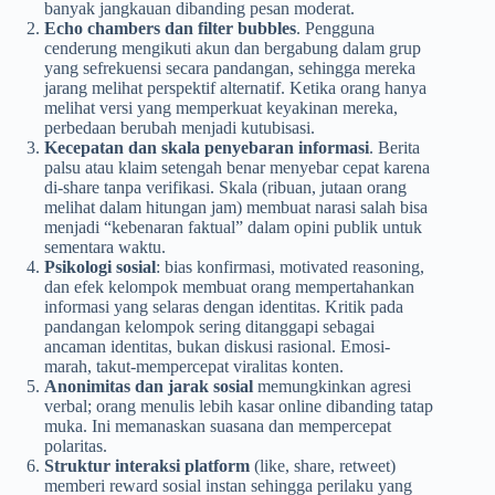
banyak jangkauan dibanding pesan moderat.
Echo chambers dan filter bubbles
. Pengguna
cenderung mengikuti akun dan bergabung dalam grup
yang sefrekuensi secara pandangan, sehingga mereka
jarang melihat perspektif alternatif. Ketika orang hanya
melihat versi yang memperkuat keyakinan mereka,
perbedaan berubah menjadi kutubisasi.
Kecepatan dan skala penyebaran informasi
. Berita
palsu atau klaim setengah benar menyebar cepat karena
di-share tanpa verifikasi. Skala (ribuan, jutaan orang
melihat dalam hitungan jam) membuat narasi salah bisa
menjadi “kebenaran faktual” dalam opini publik untuk
sementara waktu.
Psikologi sosial
: bias konfirmasi, motivated reasoning,
dan efek kelompok membuat orang mempertahankan
informasi yang selaras dengan identitas. Kritik pada
pandangan kelompok sering ditanggapi sebagai
ancaman identitas, bukan diskusi rasional. Emosi-
marah, takut-mempercepat viralitas konten.
Anonimitas dan jarak sosial
memungkinkan agresi
verbal; orang menulis lebih kasar online dibanding tatap
muka. Ini memanaskan suasana dan mempercepat
polaritas.
Struktur interaksi platform
(like, share, retweet)
memberi reward sosial instan sehingga perilaku yang