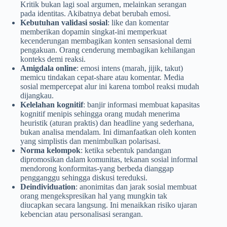
Kritik bukan lagi soal argumen, melainkan serangan
pada identitas. Akibatnya debat berubah emosi.
Kebutuhan validasi sosial
: like dan komentar
memberikan dopamin singkat-ini memperkuat
kecenderungan membagikan konten sensasional demi
pengakuan. Orang cenderung membagikan kehilangan
konteks demi reaksi.
Amigdala online
: emosi intens (marah, jijik, takut)
memicu tindakan cepat-share atau komentar. Media
sosial mempercepat alur ini karena tombol reaksi mudah
dijangkau.
Kelelahan kognitif
: banjir informasi membuat kapasitas
kognitif menipis sehingga orang mudah menerima
heuristik (aturan praktis) dan headline yang sederhana,
bukan analisa mendalam. Ini dimanfaatkan oleh konten
yang simplistis dan menimbulkan polarisasi.
Norma kelompok
: ketika sebentuk pandangan
dipromosikan dalam komunitas, tekanan sosial informal
mendorong konformitas-yang berbeda dianggap
pengganggu sehingga diskusi tereduksi.
Deindividuation
: anonimitas dan jarak sosial membuat
orang mengekspresikan hal yang mungkin tak
diucapkan secara langsung. Ini menaikkan risiko ujaran
kebencian atau personalisasi serangan.