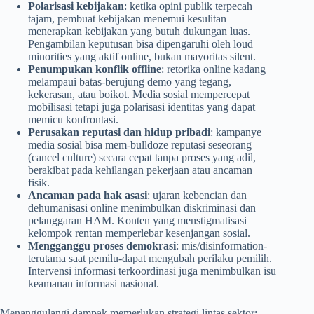
Polarisasi kebijakan
: ketika opini publik terpecah
tajam, pembuat kebijakan menemui kesulitan
menerapkan kebijakan yang butuh dukungan luas.
Pengambilan keputusan bisa dipengaruhi oleh loud
minorities yang aktif online, bukan mayoritas silent.
Penumpukan konflik offline
: retorika online kadang
melampaui batas-berujung demo yang tegang,
kekerasan, atau boikot. Media sosial mempercepat
mobilisasi tetapi juga polarisasi identitas yang dapat
memicu konfrontasi.
Perusakan reputasi dan hidup pribadi
: kampanye
media sosial bisa mem-bulldoze reputasi seseorang
(cancel culture) secara cepat tanpa proses yang adil,
berakibat pada kehilangan pekerjaan atau ancaman
fisik.
Ancaman pada hak asasi
: ujaran kebencian dan
dehumanisasi online menimbulkan diskriminasi dan
pelanggaran HAM. Konten yang menstigmatisasi
kelompok rentan memperlebar kesenjangan sosial.
Mengganggu proses demokrasi
: mis/disinformation-
terutama saat pemilu-dapat mengubah perilaku pemilih.
Intervensi informasi terkoordinasi juga menimbulkan isu
keamanan informasi nasional.
Menanggulangi dampak memerlukan strategi lintas sektor: