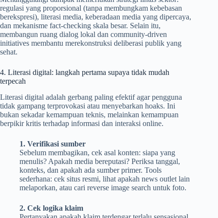
regulasi yang proporsional (tanpa membungkam kebebasan
berekspresi), literasi media, keberadaan media yang dipercaya,
dan mekanisme fact-checking skala besar. Selain itu,
membangun ruang dialog lokal dan community-driven
initiatives membantu merekonstruksi deliberasi publik yang
sehat.
4. Literasi digital: langkah pertama supaya tidak mudah
terpecah
Literasi digital adalah gerbang paling efektif agar pengguna
tidak gampang terprovokasi atau menyebarkan hoaks. Ini
bukan sekadar kemampuan teknis, melainkan kemampuan
berpikir kritis terhadap informasi dan interaksi online.
1. Verifikasi sumber
Sebelum membagikan, cek asal konten: siapa yang
menulis? Apakah media bereputasi? Periksa tanggal,
konteks, dan apakah ada sumber primer. Tools
sederhana: cek situs resmi, lihat apakah news outlet lain
melaporkan, atau cari reverse image search untuk foto.
2. Cek logika klaim
Pertanyakan apakah klaim terdengar terlalu sensasional.