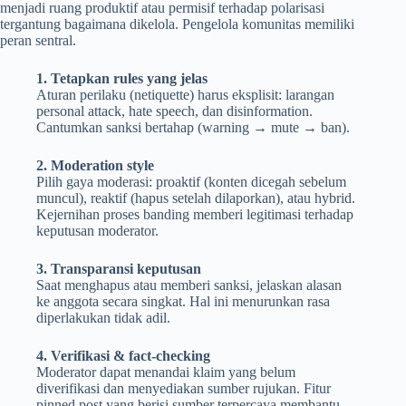
menjadi ruang produktif atau permisif terhadap polarisasi
tergantung bagaimana dikelola. Pengelola komunitas memiliki
peran sentral.
1. Tetapkan rules yang jelas
Aturan perilaku (netiquette) harus eksplisit: larangan
personal attack, hate speech, dan disinformation.
Cantumkan sanksi bertahap (warning → mute → ban).
2. Moderation style
Pilih gaya moderasi: proaktif (konten dicegah sebelum
muncul), reaktif (hapus setelah dilaporkan), atau hybrid.
Kejernihan proses banding memberi legitimasi terhadap
keputusan moderator.
3. Transparansi keputusan
Saat menghapus atau memberi sanksi, jelaskan alasan
ke anggota secara singkat. Hal ini menurunkan rasa
diperlakukan tidak adil.
4. Verifikasi & fact-checking
Moderator dapat menandai klaim yang belum
diverifikasi dan menyediakan sumber rujukan. Fitur
pinned post yang berisi sumber terpercaya membantu