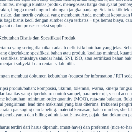
dibilitas, menguji kualitas produk, menegosiasi harga dan syarat pemb
aktu, hingga membangun hubungan jangka panjang. Selain taktik tekni
risiko, dan metrik evaluasi yang membantu Anda membuat keputusan ber
tis bagi bisnis kecil dengan sumber daya terbatas – tips hemat biaya, cara
pakai dalam proses seleksi supplier.
Kebutuhan Bisnis dan Spesifikasi Produk
tama yang sering diabaikan adalah definisi kebutuhan yang jelas. Sebel
yang diperlukan: spesifikasi bahan atau produk, kualitas minimal, kuantit
 sertifikasi (misalnya standar halal, SNI, ISO, atau sertifikasi bahan b
enjadi subyektif dan rentan salah pilih.
engan membuat dokumen kebutuhan (request for information / RFI sed
ipsi produk/bahan: komposisi, ukuran, toleransi, warna, kinerja fungsi
ar kualitas yang diperlukan: contoh sampel, parameter uji, visual accept
me kebutuhan: minimum order quantity (MOQ), rata-rata bulanan, fluk
l pengiriman: lead time maksimal yang bisa diterima, frekuensi pengir
aratan packaging dan labeling: material kemasan, batch number, shelf-li
t pembayaran dan billing administratif: invoice, pajak, dan dokumen 
 harus terdiri dari harus dipenuhi (must-have) dan preferensi (nice-to-