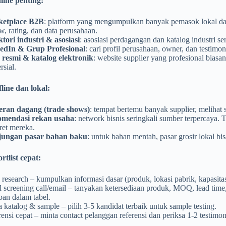
ine penting:
etplace B2B
: platform yang mengumpulkan banyak pemasok lokal d
w, rating, dan data perusahaan.
tori industri & asosiasi
: asosiasi perdagangan dan katalog industri se
edIn & Grup Profesional
: cari profil perusahaan, owner, dan testimon
s resmi & katalog elektronik
: website supplier yang profesional biasa
sial.
line dan lokal:
ran dagang (trade shows)
: tempat bertemu banyak supplier, melihat 
mendasi rekan usaha
: network bisnis seringkali sumber terpercaya.
ret mereka.
ungan pasar bahan baku
: untuk bahan mentah, pasar grosir lokal bi
rtlist cepat:
research – kumpulkan informasi dasar (produk, lokasi pabrik, kapasitas, 
al screening call/email – tanyakan ketersediaan produk, MOQ, lead time,
ban dalam tabel.
 katalog & sample – pilih 3-5 kandidat terbaik untuk sample testing.
ensi cepat – minta contact pelanggan referensi dan periksa 1-2 testimon