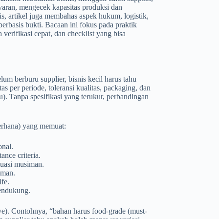
ayaran, mengecek kapasitas produksi dan
s, artikel juga membahas aspek hukum, logistik,
basis bukti. Bacaan ini fokus pada praktik
 verifikasi cepat, dan checklist yang bisa
um berburu supplier, bisnis kecil harus tahu
as per periode, toleransi kualitas, packaging, dan
aku). Tanpa spesifikasi yang terukur, perbandingan
erhana) yang memuat:
onal.
ance criteria.
tuasi musiman.
iman.
fe.
pendukung.
have). Contohnya, “bahan harus food-grade (must-