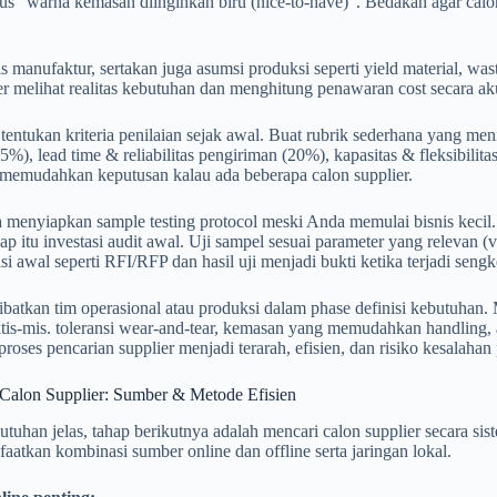
us “warna kemasan diinginkan biru (nice-to-have)”. Bedakan agar calo
s manufaktur, sertakan juga asumsi produksi seperti yield material, wast
er melihat realitas kebutuhan dan menghitung penawaran cost secara ak
 tentukan kriteria penilaian sejak awal. Buat rubrik sederhana yang men
(25%), lead time & reliabilitas pengiriman (20%), kapasitas & fleksibilit
i memudahkan keputusan kalau ada beberapa calon supplier.
 menyiapkan sample testing protocol meski Anda memulai bisnis kecil.
ap itu investasi audit awal. Uji sampel sesuai parameter yang relevan (vis
 awal seperti RFI/RFP dan hasil uji menjadi bukti ketika terjadi sengk
ibatkan tim operasional atau produksi dalam phase definisi kebutuhan
ktis-mis. toleransi wear-and-tear, kemasan yang memudahkan handling, 
 proses pencarian supplier menjadi terarah, efisien, dan risiko kesalaha
 Calon Supplier: Sumber & Metode Efisien
utuhan jelas, tahap berikutnya adalah mencari calon supplier secara sist
faatkan kombinasi sumber online dan offline serta jaringan lokal.