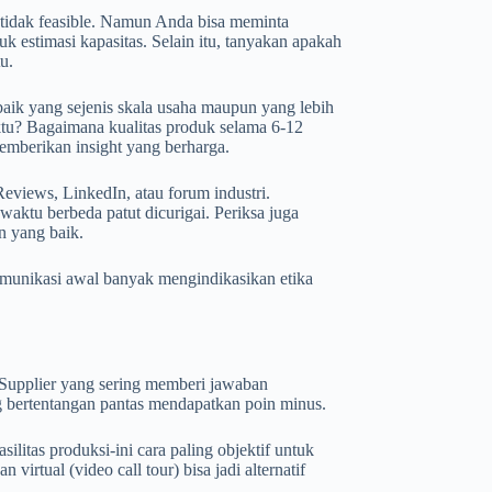
 tidak feasible. Namun Anda bisa meminta
k estimasi kapasitas. Selain itu, tanyakan apakah
u.
aik yang sejenis skala usaha maupun yang lebih
ktu? Bagaimana kualitas produk selama 6-12
memberikan insight yang berharga.
Reviews, LinkedIn, atau forum industri.
waktu berbeda patut dicurigai. Periksa juga
n yang baik.
omunikasi awal banyak mengindikasikan etika
. Supplier yang sering memberi jawaban
bertentangan pantas mendapatkan poin minus.
litas produksi-ini cara paling objektif untuk
virtual (video call tour) bisa jadi alternatif