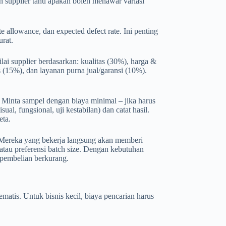
n supplier tahu apakah boleh menawar variasi
e allowance, dan expected defect rate. Ini penting
urat.
ilai supplier berdasarkan: kualitas (30%), harga &
as (15%), dan layanan purna jual/garansi (10%).
 Minta sampel dengan biaya minimal – jika harus
ual, fungsional, uji kestabilan) dan catat hasil.
eta.
. Mereka yang bekerja langsung akan memberi
atau preferensi batch size. Dengan kebutuhan
n pembelian berkurang.
ematis. Untuk bisnis kecil, biaya pencarian harus