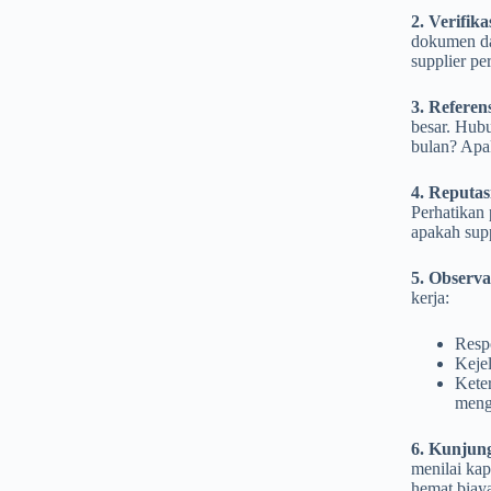
2. Verifika
dokumen das
supplier pe
3. Referen
besar. Hubu
bulan? Apak
4. Reputas
Perhatikan 
apakah sup
5. Observa
kerja:
Resp
Keje
Keter
meng
6. Kunjung
menilai kapa
hemat biaya