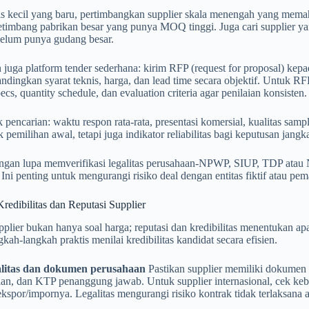
is kecil yang baru, pertimbangkan supplier skala menengah yang mema
etimbang pabrikan besar yang punya MOQ tinggi. Juga cari supplier ya
belum punya gudang besar.
juga platform tender sederhana: kirim RFP (request for proposal) kep
dingkan syarat teknis, harga, dan lead time secara objektif. Untuk 
pecs, quantity schedule, dan evaluation criteria agar penilaian konsisten.
k pencarian: waktu respon rata-rata, presentasi komersial, kualitas samp
 pemilihan awal, tetapi juga indikator reliabilitas bagi keputusan jangk
angan lupa memverifikasi legalitas perusahaan-NPWP, SIUP, TDP atau NI
 Ini penting untuk mengurangi risiko deal dengan entitas fiktif atau pe
Kredibilitas dan Reputasi Supplier
plier bukan hanya soal harga; reputasi dan kredibilitas menentukan 
gkah-langkah praktis menilai kredibilitas kandidat secara efisien.
alitas dan dokumen perusahaan
Pastikan supplier memiliki dokumen 
ian, dan KTP penanggung jawab. Untuk supplier internasional, cek keb
ekspor/impornya. Legalitas mengurangi risiko kontrak tidak terlaksana 