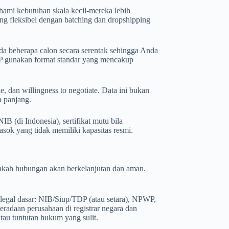
hami kebutuhan skala kecil-mereka lebih
ng fleksibel dengan batching dan dropshipping
ada beberapa calon secara serentak sehingga Anda
RFP gunakan format standar yang mencakup
le, dan willingness to negotiate. Data ini bukan
a panjang.
B (di Indonesia), sertifikat mutu bila
masok yang tidak memiliki kapasitas resmi.
apakah hubungan akan berkelanjutan dan aman.
legal dasar: NIB/Siup/TDP (atau setara), NPWP,
eradaan perusahaan di registrar negara dan
atau tuntutan hukum yang sulit.