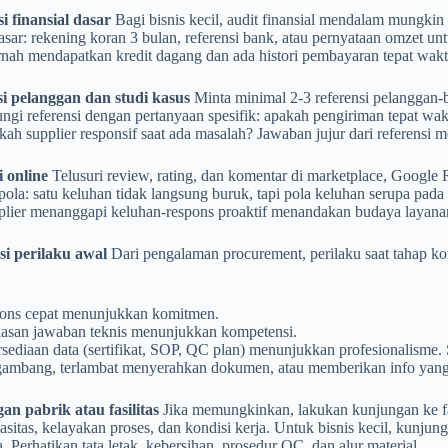
si finansial dasar
Bagi bisnis kecil, audit finansial mendalam mungkin
ar: rekening koran 3 bulan, referensi bank, atau pernyataan omzet untu
rnah mendapatkan kredit dagang dan ada histori pembayaran tepat wakt
si pelanggan dan studi kasus
Minta minimal 2-3 referensi pelanggan-b
ngi referensi dengan pertanyaan spesifik: apakah pengiriman tepat wa
ah supplier responsif saat ada masalah? Jawaban jujur dari referensi 
i online
Telusuri review, rating, dan komentar di marketplace, Google 
pola: satu keluhan tidak langsung buruk, tapi pola keluhan serupa pada 
plier menanggapi keluhan-respons proaktif menandakan budaya layana
si perilaku awal
Dari pengalaman procurement, perilaku saat tahap k
ons cepat menunjukkan komitmen.
lasan jawaban teknis menunjukkan kompetensi.
sediaan data (sertifikat, SOP, QC plan) menunjukkan profesionalisme
ambang, terlambat menyerahkan dokumen, atau memberikan info yang 
an pabrik atau fasilitas
Jika memungkinkan, lakukan kunjungan ke fasi
sitas, kelayakan proses, dan kondisi kerja. Untuk bisnis kecil, kunjungan 
. Perhatikan tata letak, kebersihan, prosedur QC, dan alur material.