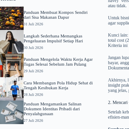
have)” vers
atau tidak.
Panduan Membuat Kompos Sendiri
dari Sisa Makanan Dapur
Untuk bisni
agar suppli
31 Juli 2026
Kunci lain:
Langkah Sederhana Memangkas
total cost 
Pengeluaran Impulsif Setiap Hari
Kriteria in
30 Juli 2026
Jangan lupa
Panduan Mengelola Waktu Kerja Agar
bayar, angg
Tugas Selesai Sebelum Jam Pulang
Dokumentasi
29 Juli 2026
Akhirnya, l
Cara Membangun Pola Hidup Sehat di
insight pra
Tengah Kesibukan Kerja
yang jelas,
28 Juli 2026
2. Mencari
Panduan Mengamankan Salinan
Dokumen Identitas Pribadi dari
Setelah keb
Penyalahgunaan
efisien-man
27 Juli 2026