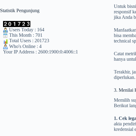
Untuk bisn
Statistik Pengunjung
responsif k
jika Anda 
Users Today : 164
Manfaatkan 
This Month : 701
bisa memban
Total Users : 201723
technical s
Who's Online : 4
Your IP Address : 2600:1900:0:4006::1
Catat metri
hanya untuk
Terakhir, j
diperlukan.
3. Menilai 
Memilih sup
Berikut lan
1. Cek leg
akta pendir
kredensial 