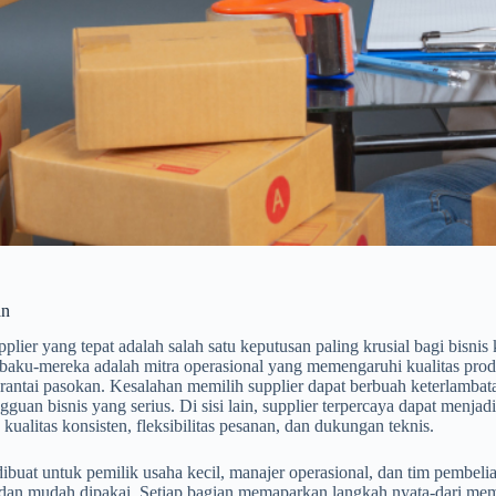
an
plier yang tepat adalah salah satu keputusan paling krusial bagi bisni
baku-mereka adalah mitra operasional yang memengaruhi kualitas produ
 rantai pasokan. Kesalahan memilih supplier dapat berbuah keterlamb
guan bisnis yang serius. Di sisi lain, supplier terpercaya dapat menja
 kualitas konsisten, fleksibilitas pesanan, dan dukungan teknis.
 dibuat untuk pemilik usaha kecil, manajer operasional, dan tim pembe
, dan mudah dipakai. Setiap bagian memaparkan langkah nyata-dari mem