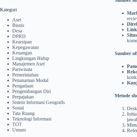
Sumber onl
Kategori
Mark
revie
Aset
Direk
Bisnis
Link
Desa
Situ
DPRD
komer
Kearsipan
Kepegawaian
Keuangan
Sumber off
Lingkungan Hidup
Manajemen Aset
Pame
Pariwisata
Reko
Pemerintahan
konk
Penanaman Modal
Kunj
Pengadaan
Pengembangan Diri
Metode sho
Perpajakan
Sistem Informasi Geografis
Sosial
Desk 
Tata Ruang
Initi
Teknologi Informasi
jawa
TOT
Minta
Umum
Refer