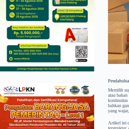
Pendahulu
Memilih sup
atau bahan 
kontinuitas
bahkan gang
yang wajar,
Artikel ini
terstruktur