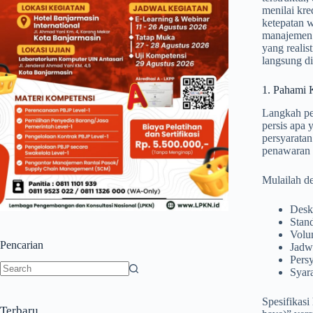
menilai kre
ketepatan w
manajemen 
yang realis
langsung di
1. Pahami 
Langkah per
persis apa 
persyaratan
penawaran m
Mulailah d
Deskr
Stand
Volu
Pencarian
Jadwa
Persy
Syara
No
results
Spesifikasi
Terbaru