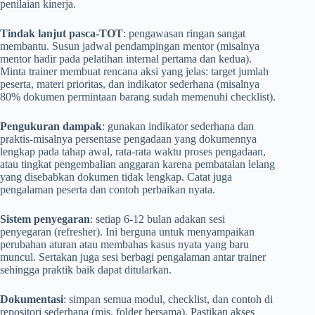
penilaian kinerja.
Tindak lanjut pasca-TOT
: pengawasan ringan sangat
membantu. Susun jadwal pendampingan mentor (misalnya
mentor hadir pada pelatihan internal pertama dan kedua).
Minta trainer membuat rencana aksi yang jelas: target jumlah
peserta, materi prioritas, dan indikator sederhana (misalnya
80% dokumen permintaan barang sudah memenuhi checklist).
Pengukuran dampak
: gunakan indikator sederhana dan
praktis-misalnya persentase pengadaan yang dokumennya
lengkap pada tahap awal, rata-rata waktu proses pengadaan,
atau tingkat pengembalian anggaran karena pembatalan lelang
yang disebabkan dokumen tidak lengkap. Catat juga
pengalaman peserta dan contoh perbaikan nyata.
Sistem penyegaran
: setiap 6-12 bulan adakan sesi
penyegaran (refresher). Ini berguna untuk menyampaikan
perubahan aturan atau membahas kasus nyata yang baru
muncul. Sertakan juga sesi berbagi pengalaman antar trainer
sehingga praktik baik dapat ditularkan.
Dokumentasi
: simpan semua modul, checklist, dan contoh di
repositori sederhana (mis. folder bersama). Pastikan akses