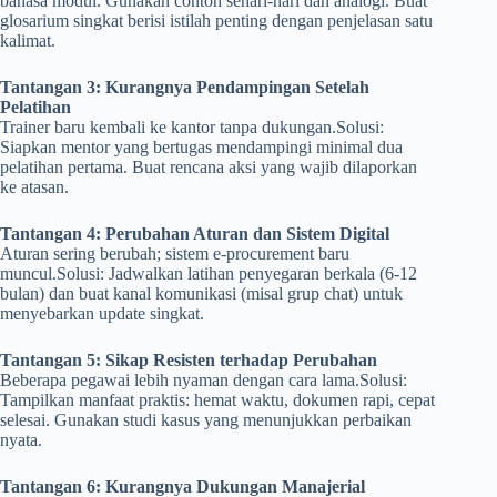
bahasa modul. Gunakan contoh sehari-hari dan analogi. Buat
glosarium singkat berisi istilah penting dengan penjelasan satu
kalimat.
Tantangan 3: Kurangnya Pendampingan Setelah
Pelatihan
Trainer baru kembali ke kantor tanpa dukungan.Solusi:
Siapkan mentor yang bertugas mendampingi minimal dua
pelatihan pertama. Buat rencana aksi yang wajib dilaporkan
ke atasan.
Tantangan 4: Perubahan Aturan dan Sistem Digital
Aturan sering berubah; sistem e-procurement baru
muncul.Solusi: Jadwalkan latihan penyegaran berkala (6-12
bulan) dan buat kanal komunikasi (misal grup chat) untuk
menyebarkan update singkat.
Tantangan 5: Sikap Resisten terhadap Perubahan
Beberapa pegawai lebih nyaman dengan cara lama.Solusi:
Tampilkan manfaat praktis: hemat waktu, dokumen rapi, cepat
selesai. Gunakan studi kasus yang menunjukkan perbaikan
nyata.
Tantangan 6: Kurangnya Dukungan Manajerial