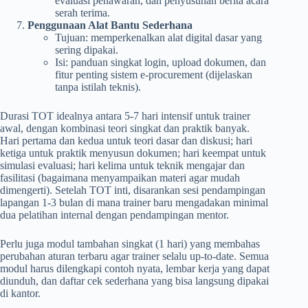
evaluasi penawaran, dan penyusunan berita acara
serah terima.
Penggunaan Alat Bantu Sederhana
Tujuan: memperkenalkan alat digital dasar yang
sering dipakai.
Isi: panduan singkat login, upload dokumen, dan
fitur penting sistem e-procurement (dijelaskan
tanpa istilah teknis).
Durasi TOT idealnya antara 5-7 hari intensif untuk trainer
awal, dengan kombinasi teori singkat dan praktik banyak.
Hari pertama dan kedua untuk teori dasar dan diskusi; hari
ketiga untuk praktik menyusun dokumen; hari keempat untuk
simulasi evaluasi; hari kelima untuk teknik mengajar dan
fasilitasi (bagaimana menyampaikan materi agar mudah
dimengerti). Setelah TOT inti, disarankan sesi pendampingan
lapangan 1-3 bulan di mana trainer baru mengadakan minimal
dua pelatihan internal dengan pendampingan mentor.
Perlu juga modul tambahan singkat (1 hari) yang membahas
perubahan aturan terbaru agar trainer selalu up-to-date. Semua
modul harus dilengkapi contoh nyata, lembar kerja yang dapat
diunduh, dan daftar cek sederhana yang bisa langsung dipakai
di kantor.