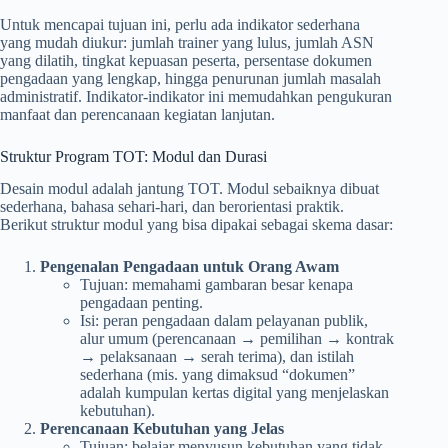
Untuk mencapai tujuan ini, perlu ada indikator sederhana
yang mudah diukur: jumlah trainer yang lulus, jumlah ASN
yang dilatih, tingkat kepuasan peserta, persentase dokumen
pengadaan yang lengkap, hingga penurunan jumlah masalah
administratif. Indikator-indikator ini memudahkan pengukuran
manfaat dan perencanaan kegiatan lanjutan.
Struktur Program TOT: Modul dan Durasi
Desain modul adalah jantung TOT. Modul sebaiknya dibuat
sederhana, bahasa sehari-hari, dan berorientasi praktik.
Berikut struktur modul yang bisa dipakai sebagai skema dasar:
Pengenalan Pengadaan untuk Orang Awam
Tujuan: memahami gambaran besar kenapa
pengadaan penting.
Isi: peran pengadaan dalam pelayanan publik,
alur umum (perencanaan → pemilihan → kontrak
→ pelaksanaan → serah terima), dan istilah
sederhana (mis. yang dimaksud “dokumen”
adalah kumpulan kertas digital yang menjelaskan
kebutuhan).
Perencanaan Kebutuhan yang Jelas
Tujuan: belajar menyusun kebutuhan yang tidak