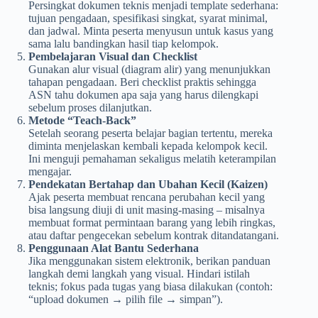
Persingkat dokumen teknis menjadi template sederhana:
tujuan pengadaan, spesifikasi singkat, syarat minimal,
dan jadwal. Minta peserta menyusun untuk kasus yang
sama lalu bandingkan hasil tiap kelompok.
Pembelajaran Visual dan Checklist
Gunakan alur visual (diagram alir) yang menunjukkan
tahapan pengadaan. Beri checklist praktis sehingga
ASN tahu dokumen apa saja yang harus dilengkapi
sebelum proses dilanjutkan.
Metode “Teach-Back”
Setelah seorang peserta belajar bagian tertentu, mereka
diminta menjelaskan kembali kepada kelompok kecil.
Ini menguji pemahaman sekaligus melatih keterampilan
mengajar.
Pendekatan Bertahap dan Ubahan Kecil (Kaizen)
Ajak peserta membuat rencana perubahan kecil yang
bisa langsung diuji di unit masing-masing – misalnya
membuat format permintaan barang yang lebih ringkas,
atau daftar pengecekan sebelum kontrak ditandatangani.
Penggunaan Alat Bantu Sederhana
Jika menggunakan sistem elektronik, berikan panduan
langkah demi langkah yang visual. Hindari istilah
teknis; fokus pada tugas yang biasa dilakukan (contoh:
“upload dokumen → pilih file → simpan”).