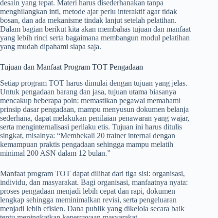
desain yang tepat. Materi harus disederhanakan tanpa
menghilangkan inti, metode ajar perlu interaktif agar tidak
bosan, dan ada mekanisme tindak lanjut setelah pelatihan.
Dalam bagian berikut kita akan membahas tujuan dan manfaat
yang lebih rinci serta bagaimana membangun modul pelatihan
yang mudah dipahami siapa saja.
Tujuan dan Manfaat Program TOT Pengadaan
Setiap program TOT harus dimulai dengan tujuan yang jelas.
Untuk pengadaan barang dan jasa, tujuan utama biasanya
mencakup beberapa poin: memastikan pegawai memahami
prinsip dasar pengadaan, mampu menyusun dokumen belanja
sederhana, dapat melakukan penilaian penawaran yang wajar,
serta menginternalisasi perilaku etis. Tujuan ini harus ditulis
singkat, misalnya: “Membekali 20 trainer internal dengan
kemampuan praktis pengadaan sehingga mampu melatih
minimal 200 ASN dalam 12 bulan.”
Manfaat program TOT dapat dilihat dari tiga sisi: organisasi,
individu, dan masyarakat. Bagi organisasi, manfaatnya nyata:
proses pengadaan menjadi lebih cepat dan rapi, dokumen
lengkap sehingga meminimalkan revisi, serta pengeluaran
menjadi lebih efisien. Dana publik yang dikelola secara baik
tentu meningkatkan kepercayaan masyarakat.