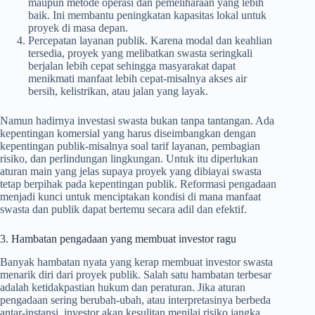
maupun metode operasi dan pemeliharaan yang lebih
baik. Ini membantu peningkatan kapasitas lokal untuk
proyek di masa depan.
Percepatan layanan publik. Karena modal dan keahlian
tersedia, proyek yang melibatkan swasta seringkali
berjalan lebih cepat sehingga masyarakat dapat
menikmati manfaat lebih cepat-misalnya akses air
bersih, kelistrikan, atau jalan yang layak.
Namun hadirnya investasi swasta bukan tanpa tantangan. Ada
kepentingan komersial yang harus diseimbangkan dengan
kepentingan publik-misalnya soal tarif layanan, pembagian
risiko, dan perlindungan lingkungan. Untuk itu diperlukan
aturan main yang jelas supaya proyek yang dibiayai swasta
tetap berpihak pada kepentingan publik. Reformasi pengadaan
menjadi kunci untuk menciptakan kondisi di mana manfaat
swasta dan publik dapat bertemu secara adil dan efektif.
3. Hambatan pengadaan yang membuat investor ragu
Banyak hambatan nyata yang kerap membuat investor swasta
menarik diri dari proyek publik. Salah satu hambatan terbesar
adalah ketidakpastian hukum dan peraturan. Jika aturan
pengadaan sering berubah-ubah, atau interpretasinya berbeda
antar-instansi, investor akan kesulitan menilai risiko jangka