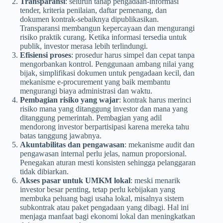
Transparansi
: seluruh tahap pengadaan-informasi
tender, kriteria penilaian, daftar pemenang, dan
dokumen kontrak-sebaiknya dipublikasikan.
Transparansi membangun kepercayaan dan mengurangi
risiko praktik curang. Ketika informasi tersedia untuk
publik, investor merasa lebih terlindungi.
Efisiensi proses
: prosedur harus simpel dan cepat tanpa
mengorbankan kontrol. Penggunaan ambang nilai yang
bijak, simplifikasi dokumen untuk pengadaan kecil, dan
mekanisme e-procurement yang baik membantu
mengurangi biaya administrasi dan waktu.
Pembagian risiko yang wajar
: kontrak harus merinci
risiko mana yang ditanggung investor dan mana yang
ditanggung pemerintah. Pembagian yang adil
mendorong investor berpartisipasi karena mereka tahu
batas tanggung jawabnya.
Akuntabilitas dan pengawasan
: mekanisme audit dan
pengawasan internal perlu jelas, namun proporsional.
Penegakan aturan mesti konsisten sehingga pelanggaran
tidak dibiarkan.
Akses pasar untuk UMKM lokal
: meski menarik
investor besar penting, tetap perlu kebijakan yang
membuka peluang bagi usaha lokal, misalnya sistem
subkontrak atau paket pengadaan yang dibagi. Hal ini
menjaga manfaat bagi ekonomi lokal dan meningkatkan