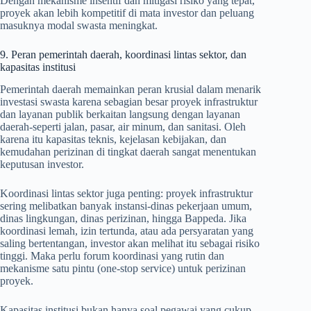
Dengan mekanisme insentif dan mitigasi risiko yang tepat,
proyek akan lebih kompetitif di mata investor dan peluang
masuknya modal swasta meningkat.
9. Peran pemerintah daerah, koordinasi lintas sektor, dan
kapasitas institusi
Pemerintah daerah memainkan peran krusial dalam menarik
investasi swasta karena sebagian besar proyek infrastruktur
dan layanan publik berkaitan langsung dengan layanan
daerah-seperti jalan, pasar, air minum, dan sanitasi. Oleh
karena itu kapasitas teknis, kejelasan kebijakan, dan
kemudahan perizinan di tingkat daerah sangat menentukan
keputusan investor.
Koordinasi lintas sektor juga penting: proyek infrastruktur
sering melibatkan banyak instansi-dinas pekerjaan umum,
dinas lingkungan, dinas perizinan, hingga Bappeda. Jika
koordinasi lemah, izin tertunda, atau ada persyaratan yang
saling bertentangan, investor akan melihat itu sebagai risiko
tinggi. Maka perlu forum koordinasi yang rutin dan
mekanisme satu pintu (one-stop service) untuk perizinan
proyek.
Kapasitas institusi bukan hanya soal pegawai yang cukup,