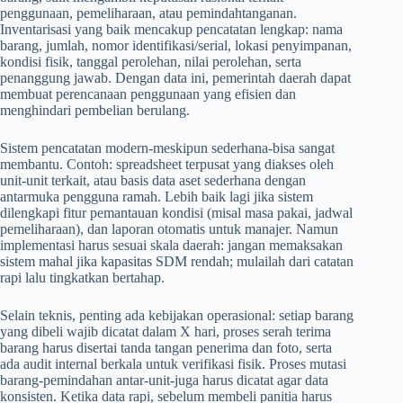
penggunaan, pemeliharaan, atau pemindahtanganan.
Inventarisasi yang baik mencakup pencatatan lengkap: nama
barang, jumlah, nomor identifikasi/serial, lokasi penyimpanan,
kondisi fisik, tanggal perolehan, nilai perolehan, serta
penanggung jawab. Dengan data ini, pemerintah daerah dapat
membuat perencanaan penggunaan yang efisien dan
menghindari pembelian berulang.
Sistem pencatatan modern-meskipun sederhana-bisa sangat
membantu. Contoh: spreadsheet terpusat yang diakses oleh
unit-unit terkait, atau basis data aset sederhana dengan
antarmuka pengguna ramah. Lebih baik lagi jika sistem
dilengkapi fitur pemantauan kondisi (misal masa pakai, jadwal
pemeliharaan), dan laporan otomatis untuk manajer. Namun
implementasi harus sesuai skala daerah: jangan memaksakan
sistem mahal jika kapasitas SDM rendah; mulailah dari catatan
rapi lalu tingkatkan bertahap.
Selain teknis, penting ada kebijakan operasional: setiap barang
yang dibeli wajib dicatat dalam X hari, proses serah terima
barang harus disertai tanda tangan penerima dan foto, serta
ada audit internal berkala untuk verifikasi fisik. Proses mutasi
barang-pemindahan antar-unit-juga harus dicatat agar data
konsisten. Ketika data rapi, sebelum membeli panitia harus