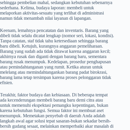
sehingga pembelian mahal, sedangkan kebutuhan sebenarnya
sederhana. Kelima, budaya laporan: membeli untuk
melaporkan aktivitas-sesuatu yang terlihat di administrasi
namun tidak menambah nilai layanan di lapangan.
Keenam, lemahnya pencatatan dan inventaris. Barang yang
dibeli tidak selalu dicatat lengkap (nomor seri, lokasi, kondisi).
Tanpa catatan, staf tidak tahu ketersediaan sehingga barang
baru dibeli. Ketujuh, kurangnya anggaran pemeliharaan.
Barang yang sudah ada tidak dirawat karena anggaran kecil;
akhirnya rusak dan diganti dengan barang baru, sementara
barang rusak menumpuk. Kedelapan, prosedur penghapusan
atau pemindahtanganan yang rumit. Ketika aturan untuk
melelang atau memindahtangankan barang padat birokrasi,
barang lama tetap tersimpan karena proses pelonggaran tidak
efisien.
Terakhir, faktor budaya dan kebiasaan. Di beberapa tempat
ada kecenderungan membeli barang baru demi citra atau
untuk memenuhi ekspektasi pemangku kepentingan, bukan
karena kebutuhan fungsi. Semua faktor ini membuat aset
menumpuk. Memetakan penyebab di daerah Anda adalah
langkah awal agar solusi tepat sasaran-bukan sekadar bersih-
bersih gudang sesaat, melainkan memperbaiki akar masalah di