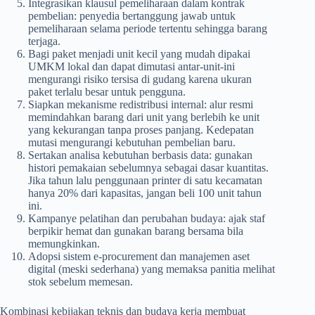
Integrasikan klausul pemeliharaan dalam kontrak
pembelian: penyedia bertanggung jawab untuk
pemeliharaan selama periode tertentu sehingga barang
terjaga.
Bagi paket menjadi unit kecil yang mudah dipakai
UMKM lokal dan dapat dimutasi antar-unit-ini
mengurangi risiko tersisa di gudang karena ukuran
paket terlalu besar untuk pengguna.
Siapkan mekanisme redistribusi internal: alur resmi
memindahkan barang dari unit yang berlebih ke unit
yang kekurangan tanpa proses panjang. Kedepatan
mutasi mengurangi kebutuhan pembelian baru.
Sertakan analisa kebutuhan berbasis data: gunakan
histori pemakaian sebelumnya sebagai dasar kuantitas.
Jika tahun lalu penggunaan printer di satu kecamatan
hanya 20% dari kapasitas, jangan beli 100 unit tahun
ini.
Kampanye pelatihan dan perubahan budaya: ajak staf
berpikir hemat dan gunakan barang bersama bila
memungkinkan.
Adopsi sistem e-procurement dan manajemen aset
digital (meski sederhana) yang memaksa panitia melihat
stok sebelum memesan.
Kombinasi kebijakan teknis dan budaya kerja membuat