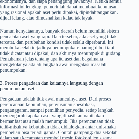
ekonomisnya, dan siapa penanggung jawabnya. Ketika semua
informasi ini lengkap, pemerintah dapat membuat keputusan
yang rasional-apakah aset perlu dipakai, dipindahtangankan,
dijual lelang, atau dimusnahkan kalau tak layak.
Namun kenyataannya, banyak daerah belum memiliki sistem
pencatatan aset yang rapi. Data tersebar, ada aset yang tidak
tercatat, dan perubahan kondisi tidak selalu diperbarui. Ini
membuka celah terjadinya penumpukan: barang dibeli tapi
tidak dicatat atau dipakai, dan akhirnya menumpuk di gudang.
Pemahaman jelas tentang apa itu aset dan bagaimana
mengelolanya adalah langkah awal mengatasi masalah
penumpukan.
3. Proses pengadaan dan kaitannya langsung dengan
penumpukan aset
Pengadaan adalah titik awal munculnya aset. Dari proses
perencanaan kebutuhan, penyusunan spesifikasi,
penganggaran, sampai pemilihan penyedia, setiap langkah
memengaruhi apakah aset yang dihasilkan nanti akan
bermanfaat atau malah menumpuk. Jika perencanaan tidak
teliti-misalnya kebutuhan tidak didialogkan antar unit-maka
pembelian bisa terjadi ganda. Contoh gampang: dua sekolah
dalam satu kecamatan membeli mesin fotokopi jenis sama