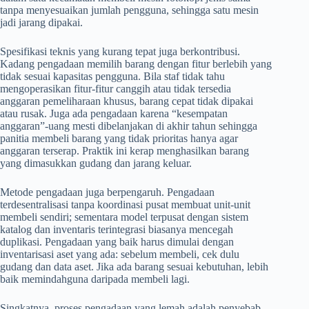
tanpa menyesuaikan jumlah pengguna, sehingga satu mesin
jadi jarang dipakai.
Spesifikasi teknis yang kurang tepat juga berkontribusi.
Kadang pengadaan memilih barang dengan fitur berlebih yang
tidak sesuai kapasitas pengguna. Bila staf tidak tahu
mengoperasikan fitur-fitur canggih atau tidak tersedia
anggaran pemeliharaan khusus, barang cepat tidak dipakai
atau rusak. Juga ada pengadaan karena “kesempatan
anggaran”-uang mesti dibelanjakan di akhir tahun sehingga
panitia membeli barang yang tidak prioritas hanya agar
anggaran terserap. Praktik ini kerap menghasilkan barang
yang dimasukkan gudang dan jarang keluar.
Metode pengadaan juga berpengaruh. Pengadaan
terdesentralisasi tanpa koordinasi pusat membuat unit-unit
membeli sendiri; sementara model terpusat dengan sistem
katalog dan inventaris terintegrasi biasanya mencegah
duplikasi. Pengadaan yang baik harus dimulai dengan
inventarisasi aset yang ada: sebelum membeli, cek dulu
gudang dan data aset. Jika ada barang sesuai kebutuhan, lebih
baik memindahguna daripada membeli lagi.
Singkatnya, proses pengadaan yang lemah adalah penyebab