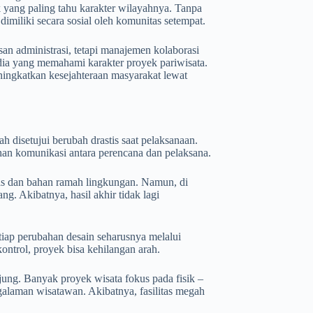
 yang paling tahu karakter wilayahnya. Tanpa
 dimiliki secara sosial oleh komunitas setempat.
n administrasi, tetapi manajemen kolaborasi
dia yang memahami karakter proyek pariwisata.
ningkatkan kesejahteraan masyarakat lewat
h disetujui berubah drastis saat pelaksanaan.
ahan komunikasi antara perencana dan pelaksana.
uas dan bahan ramah lingkungan. Namun, di
ng. Akibatnya, hasil akhir tidak lagi
etiap perubahan desain seharusnya melalui
kontrol, proyek bisa kehilangan arah.
jung. Banyak proyek wisata fokus pada fisik –
laman wisatawan. Akibatnya, fasilitas megah