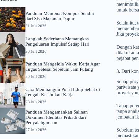
menimbulka
untuk bersa
Panduan Membuat Kompos Sendiri
dari Sisa Makanan Dapur
Selain itu,
31 Juli 2026
mengembang
Jika proyek
Langkah Sederhana Memangkas
Pengeluaran Impulsif Setiap Hari
Dengan kata
30 Juli 2026
dilakukan a
pejabat pen
Panduan Mengelola Waktu Kerja Agar
Tugas Selesai Sebelum Jam Pulang
3. Dari ko
29 Juli 2026
Setiap proy
pariwisata
Cara Membangun Pola Hidup Sehat di
proyek yang
Tengah Kesibukan Kerja
28 Juli 2026
Tahap pere
tanpa anal
Panduan Mengamankan Salinan
jembatan ik
Dokumen Identitas Pribadi dari
Penyalahgunaan
Sebelum ten
27 Juli 2026
memastikan