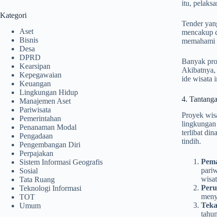
itu, pelaks
Kategori
Tender yan
Aset
mencakup de
Bisnis
memahami d
Desa
DPRD
Banyak proy
Kearsipan
Akibatnya, 
Kepegawaian
ide wisata 
Keuangan
Lingkungan Hidup
4. Tantang
Manajemen Aset
Pariwisata
Proyek wisa
Pemerintahan
lingkungan 
Penanaman Modal
terlibat di
Pengadaan
tindih.
Pengembangan Diri
Perpajakan
Pema
Sistem Informasi Geografis
pari
Sosial
wisat
Tata Ruang
Peru
Teknologi Informasi
menye
TOT
Teka
Umum
tahu