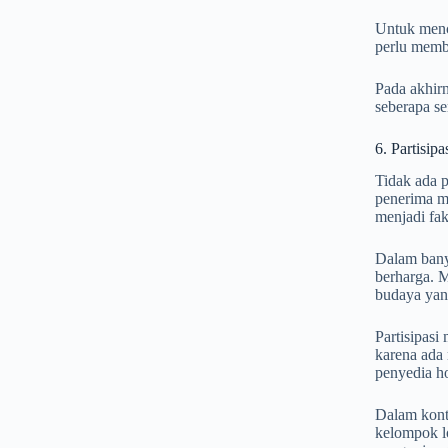
Untuk mence
perlu membu
Pada akhirn
seberapa se
6. Partisip
Tidak ada p
penerima ma
menjadi fak
Dalam banya
berharga. M
budaya yang
Partisipasi
karena ada 
penyedia h
Dalam konte
kelompok l