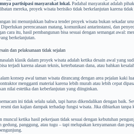
mnya partisipasi masyarakat lokal.
Padahal masyarakat adalah pihak
libatan mereka, proyek wisata berisiko tidak berkelanjutan karena tidak
angan ini menunjukkan bahwa tender proyek wisata bukan sekadar urusa
. Diperlukan perencanaan matang, komunikasi antarinstansi, dan penye
an cara itu, hasil pembangunan bisa sesuai dengan semangat awal: me
yang berkelanjutan.
esain dan pelaksanaan tidak sejalan
masalah klasik dalam proyek wisata adalah ketika desain awal yang suda
isa terjadi karena alasan teknis, keterbatasan dana, atau bahkan kesal
dalam konsep awal taman wisata dirancang dengan area pejalan kaki l
ontraktor mengganti material karena lebih murah atau lebih cepat dipasa
n nilai estetika dan keberlanjutan yang diinginkan.
emacam ini tidak selalu salah, tapi harus dikendalikan dengan baik. S
 resmi dan kajian dampak terhadap fungsi wisata. Jika dibiarkan tanpa 
n muncul ketika hasil pekerjaan tidak sesuai dengan kebutuhan pengun
gedung, panggung, atau tugu – tapi melupakan kenyamanan dan penga
 pengunjung.