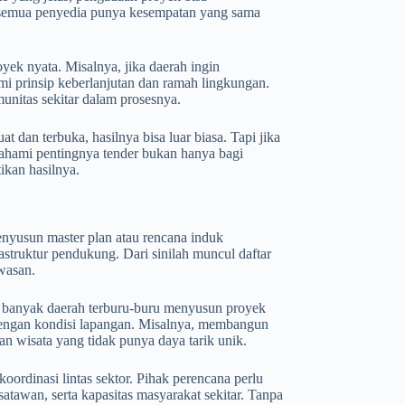
, semua penyedia punya kesempatan yang sama
yek nyata. Misalnya, jika daerah ingin
i prinsip keberlanjutan dan ramah lingkungan.
unitas sekitar dalam prosesnya.
at dan terbuka, hasilnya bisa luar biasa. Tapi jika
emahami pentingnya tender bukan hanya bagi
ikan hasilnya.
enyusun master plan atau rencana induk
truktur pendukung. Dari sinilah muncul daftar
wasan.
, banyak daerah terburu-buru menyusun proyek
 dengan kondisi lapangan. Misalnya, membangun
n wisata yang tidak punya daya tarik unik.
oordinasi lintas sektor. Pihak perencana perlu
awan, serta kapasitas masyarakat sekitar. Tanpa