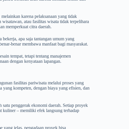
, melainkan karena pelaksanaan yang tidak
isatawan, atau fasilitas wisata tidak terpelihara
dan memperkuat citra daerah.
ta bekerja, apa saja tantangan umum yang
a benar-benar membawa manfaat bagi masyarakat.
esain tempat, tetapi tentang manajemen
ncanaan dengan kenyataan lapangan.
unan fasilitas pariwisata melalui proses yang
ia yang kompeten, dengan biaya yang efisien, dan
lah satu penggerak ekonomi daerah. Setiap proyek
t kuliner – memiliki efek langsung terhadap
e yang jelas, pengadaan proyek bisa