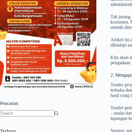
administrati
Tak jarang,
konsisten. 
setelah dir
Artikel ini
dihadapi a
Kita akan m
pengadaan y
2. Mengapa
Tender proy
terbuka dan
hasil yang b
Pencarian
Tender pent
– mulai dar
lapangan ke
No
results
Namun, tend
Terbaru