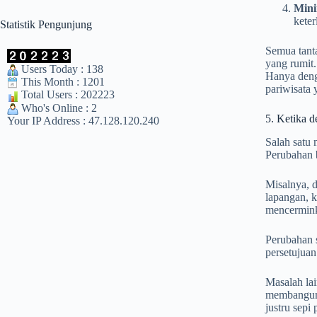
Mini
keter
Statistik Pengunjung
Semua tant
yang rumit
Users Today : 138
Hanya deng
This Month : 1201
pariwisata 
Total Users : 202223
Who's Online : 2
5. Ketika d
Your IP Address : 47.128.120.240
Salah satu 
Perubahan b
Misalnya, 
lapangan, k
mencerminka
Perubahan s
persetujuan
Masalah lai
membangun 
justru sepi