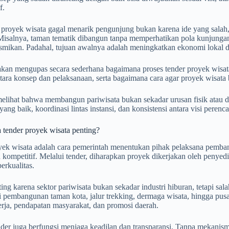
f.
 proyek wisata gagal menarik pengunjung bukan karena ide yang salah
Misalnya, taman tematik dibangun tanpa memperhatikan pola kunjungan w
esmikan. Padahal, tujuan awalnya adalah meningkatkan ekonomi lokal 
 akan mengupas secara sederhana bagaimana proses tender proyek wisa
ntara konsep dan pelaksanaan, serta bagaimana cara agar proyek wisat
elihat bahwa membangun pariwisata bukan sekadar urusan fisik atau d
ang baik, koordinasi lintas instansi, dan konsistensi antara visi pere
 tender proyek wisata penting?
ek wisata adalah cara pemerintah menentukan pihak pelaksana pembang
 kompetitif. Melalui tender, diharapkan proyek dikerjakan oleh penyed
erkualitas.
ing karena sektor pariwisata bukan sekadar industri hiburan, tetapi sa
i pembangunan taman kota, jalur trekking, dermaga wisata, hingga pusa
rja, pendapatan masyarakat, dan promosi daerah.
er juga berfungsi menjaga keadilan dan transparansi. Tanpa mekanism