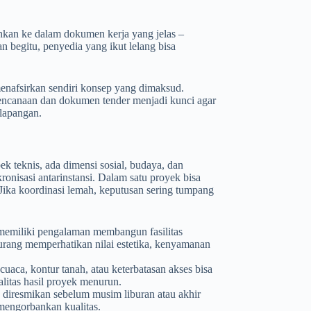
hkan ke dalam dokumen kerja yang jelas –
an begitu, penyedia yang ikut lelang bisa
menafsirkan sendiri konsep yang dimaksud.
erencanaan dan dokumen tender menjadi kunci agar
 lapangan.
pek teknis, ada dimensi sosial, budaya, dan
onisasi antarinstansi. Dalam satu proyek bisa
 Jika koordinasi lemah, keputusan sering tumpang
 memiliki pengalaman membangun fasilitas
urang memperhatikan nilai estetika, kenyamanan
cuaca, kontur tanah, atau keterbatasan akses bisa
alitas hasil proyek menurun.
k diresmikan sebelum musim liburan atau akhir
mengorbankan kualitas.