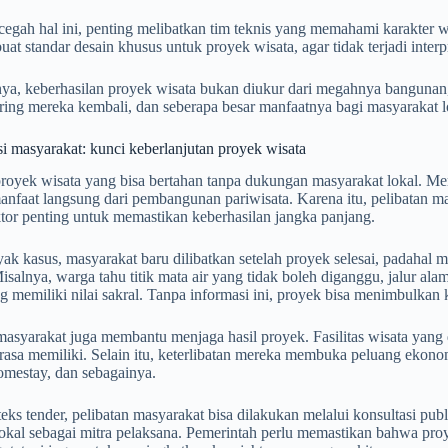
gah hal ini, penting melibatkan tim teknis yang memahami karakter w
at standar desain khusus untuk proyek wisata, agar tidak terjadi inter
ya, keberhasilan proyek wisata bukan diukur dari megahnya bangunan, 
ring mereka kembali, dan seberapa besar manfaatnya bagi masyarakat l
asi masyarakat: kunci keberlanjutan proyek wisata
royek wisata yang bisa bertahan tanpa dukungan masyarakat lokal. Mer
nfaat langsung dari pembangunan pariwisata. Karena itu, pelibatan ma
tor penting untuk memastikan keberhasilan jangka panjang.
k kasus, masyarakat baru dilibatkan setelah proyek selesai, padahal 
isalnya, warga tahu titik mata air yang tidak boleh diganggu, jalur ala
 memiliki nilai sakral. Tanpa informasi ini, proyek bisa menimbulkan 
 masyarakat juga membantu menjaga hasil proyek. Fasilitas wisata yang
rasa memiliki. Selain itu, keterlibatan mereka membuka peluang ekon
omestay, dan sebagainya.
ks tender, pelibatan masyarakat bisa dilakukan melalui konsultasi publ
okal sebagai mitra pelaksana. Pemerintah perlu memastikan bahwa pro