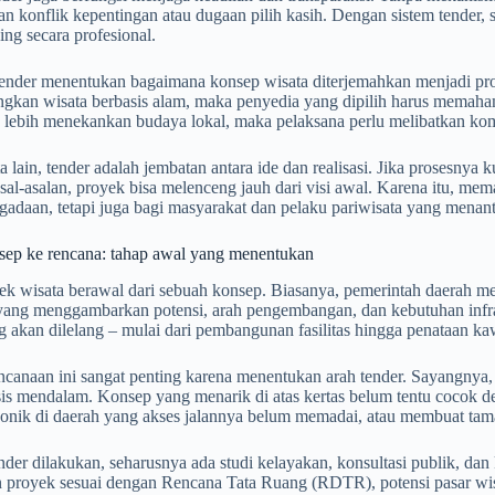
n konflik kepentingan atau dugaan pilih kasih. Dengan sistem tender
ing secara profesional.
 tender menentukan bagaimana konsep wisata diterjemahkan menjadi pro
kan wisata berbasis alam, maka penyedia yang dipilih harus memaham
 lebih menekankan budaya lokal, maka pelaksana perlu melibatkan kom
 lain, tender adalah jembatan antara ide dan realisasi. Jika prosesnya ku
sal-asalan, proyek bisa melenceng jauh dari visi awal. Karena itu, m
gadaan, tetapi juga bagi masyarakat dan pelaku pariwisata yang menant
nsep ke rencana: tahap awal yang menentukan
ek wisata berawal dari sebuah konsep. Biasanya, pemerintah daerah m
 yang menggambarkan potensi, arah pengembangan, dan kebutuhan infras
 akan dilelang – mulai dari pembangunan fasilitas hingga penataan ka
ncanaan ini sangat penting karena menentukan arah tender. Sayangnya
isis mendalam. Konsep yang menarik di atas kertas belum tentu cocok
onik di daerah yang akses jalannya belum memadai, atau membuat tama
der dilakukan, seharusnya ada studi kelayakan, konsultasi publik, dan k
 proyek sesuai dengan Rencana Tata Ruang (RDTR), potensi pasar wisat