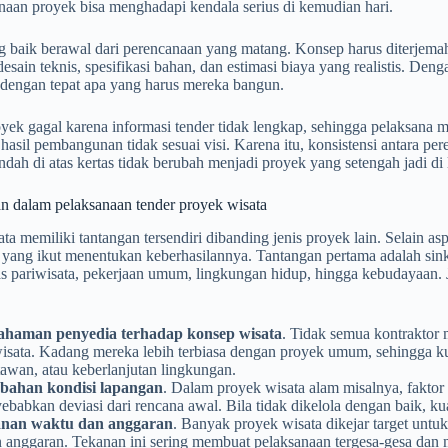
anaan proyek bisa menghadapi kendala serius di kemudian hari.
g baik berawal dari perencanaan yang matang. Konsep harus diterjema
sain teknis, spesifikasi bahan, dan estimasi biaya yang realistis. Deng
engan tepat apa yang harus mereka bangun.
ek gagal karena informasi tender tidak lengkap, sehingga pelaksana 
hasil pembangunan tidak sesuai visi. Karena itu, konsistensi antara p
indah di atas kertas tidak berubah menjadi proyek yang setengah jadi di
an dalam pelaksanaan tender proyek wisata
ta memiliki tantangan tersendiri dibanding jenis proyek lain. Selain as
yang ikut menentukan keberhasilannya. Tantangan pertama adalah sinkr
nas pariwisata, pekerjaan umum, lingkungan hidup, hingga kebudayaan.
haman penyedia terhadap konsep wisata
. Tidak semua kontraktor
wisata. Kadang mereka lebih terbiasa dengan proyek umum, sehingga k
awan, atau keberlanjutan lingkungan.
bahan kondisi lapangan
. Dalam proyek wisata alam misalnya, faktor 
babkan deviasi dari rencana awal. Bila tidak dikelola dengan baik, ku
nan waktu dan anggaran
. Banyak proyek wisata dikejar target untu
n anggaran. Tekanan ini sering membuat pelaksanaan tergesa-gesa dan 