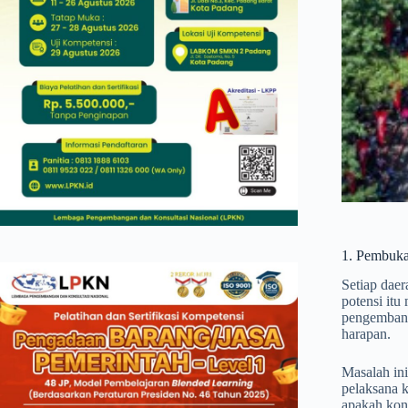
1. Pembuka:
Setiap daer
potensi it
pengembanga
harapan.
Masalah ini
pelaksana k
apakah kons