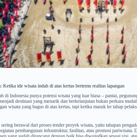
 Ketika ide wisata indah di atas kertas bertemu realitas lapangan
ah di Indonesia punya potensi wisata yang luar biasa – pantai, pegu
u menjadi destinasi yang menarik dan berkelanjutan bukan perkara mud
n wisata yang bagus di atas kertas, tapi ketika masuk ke tahap pelaksa
 sering berawal dari proses tender proyek wisata, yaitu tahapan penga
egiatan pembangunan infrastruktur, fasilitas, atau promosi pariwisata. D
ep yang sudah dirancang dengan baik bisa diwujudkan sesuai visi, atau