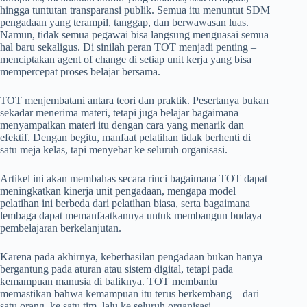
hingga tuntutan transparansi publik. Semua itu menuntut SDM
pengadaan yang terampil, tanggap, dan berwawasan luas.
Namun, tidak semua pegawai bisa langsung menguasai semua
hal baru sekaligus. Di sinilah peran TOT menjadi penting –
menciptakan agent of change di setiap unit kerja yang bisa
mempercepat proses belajar bersama.
TOT menjembatani antara teori dan praktik. Pesertanya bukan
sekadar menerima materi, tetapi juga belajar bagaimana
menyampaikan materi itu dengan cara yang menarik dan
efektif. Dengan begitu, manfaat pelatihan tidak berhenti di
satu meja kelas, tapi menyebar ke seluruh organisasi.
Artikel ini akan membahas secara rinci bagaimana TOT dapat
meningkatkan kinerja unit pengadaan, mengapa model
pelatihan ini berbeda dari pelatihan biasa, serta bagaimana
lembaga dapat memanfaatkannya untuk membangun budaya
pembelajaran berkelanjutan.
Karena pada akhirnya, keberhasilan pengadaan bukan hanya
bergantung pada aturan atau sistem digital, tetapi pada
kemampuan manusia di baliknya. TOT membantu
memastikan bahwa kemampuan itu terus berkembang – dari
satu orang, ke satu tim, lalu ke seluruh organisasi.