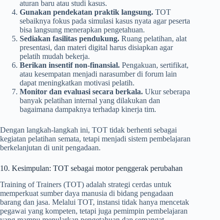
aturan baru atau studi kasus.
Gunakan pendekatan praktik langsung.
TOT
sebaiknya fokus pada simulasi kasus nyata agar peserta
bisa langsung menerapkan pengetahuan.
Sediakan fasilitas pendukung.
Ruang pelatihan, alat
presentasi, dan materi digital harus disiapkan agar
pelatih mudah bekerja.
Berikan insentif non-finansial.
Pengakuan, sertifikat,
atau kesempatan menjadi narasumber di forum lain
dapat meningkatkan motivasi pelatih.
Monitor dan evaluasi secara berkala.
Ukur seberapa
banyak pelatihan internal yang dilakukan dan
bagaimana dampaknya terhadap kinerja tim.
Dengan langkah-langkah ini, TOT tidak berhenti sebagai
kegiatan pelatihan semata, tetapi menjadi sistem pembelajaran
berkelanjutan di unit pengadaan.
10. Kesimpulan: TOT sebagai motor penggerak perubahan
Training of Trainers (TOT) adalah strategi cerdas untuk
memperkuat sumber daya manusia di bidang pengadaan
barang dan jasa. Melalui TOT, instansi tidak hanya mencetak
pegawai yang kompeten, tetapi juga pemimpin pembelajaran
yang mampu menularkan pengetahuan dan semangat