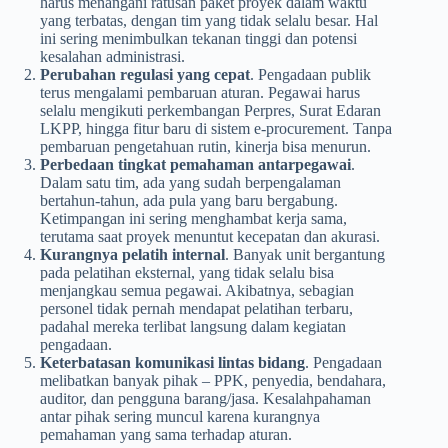
harus menangani ratusan paket proyek dalam waktu
yang terbatas, dengan tim yang tidak selalu besar. Hal
ini sering menimbulkan tekanan tinggi dan potensi
kesalahan administrasi.
Perubahan regulasi yang cepat
. Pengadaan publik
terus mengalami pembaruan aturan. Pegawai harus
selalu mengikuti perkembangan Perpres, Surat Edaran
LKPP, hingga fitur baru di sistem e-procurement. Tanpa
pembaruan pengetahuan rutin, kinerja bisa menurun.
Perbedaan tingkat pemahaman antarpegawai
.
Dalam satu tim, ada yang sudah berpengalaman
bertahun-tahun, ada pula yang baru bergabung.
Ketimpangan ini sering menghambat kerja sama,
terutama saat proyek menuntut kecepatan dan akurasi.
Kurangnya pelatih internal
. Banyak unit bergantung
pada pelatihan eksternal, yang tidak selalu bisa
menjangkau semua pegawai. Akibatnya, sebagian
personel tidak pernah mendapat pelatihan terbaru,
padahal mereka terlibat langsung dalam kegiatan
pengadaan.
Keterbatasan komunikasi lintas bidang
. Pengadaan
melibatkan banyak pihak – PPK, penyedia, bendahara,
auditor, dan pengguna barang/jasa. Kesalahpahaman
antar pihak sering muncul karena kurangnya
pemahaman yang sama terhadap aturan.