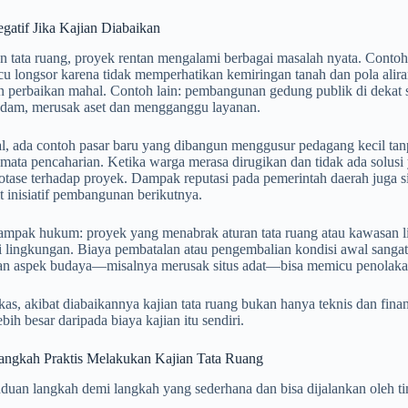
atif Jika Kajian Diabaikan
n tata ruang, proyek rentan mengalami berbagai masalah nyata. Contoh
 longsor karena tidak memperhatikan kemiringan tanah dan pola aliran 
perbaikan mahal. Contoh lain: pembangunan gedung publik di dekat sun
endam, merusak aset dan mengganggu layanan.
ial, ada contoh pasar baru yang dibangun menggusur pedagang kecil ta
mata pencaharian. Ketika warga merasa dirugikan dan tidak ada solusi 
otase terhadap proyek. Dampak reputasi pada pemerintah daerah juga s
 inisiatif pembangunan berikutnya.
ampak hukum: proyek yang menabrak aturan tata ruang atau kawasan li
i lingkungan. Biaya pembatalan atau pengembalian kondisi awal sangat
n aspek budaya—misalnya merusak situs adat—bisa memicu penolakan 
kas, akibat diabaikannya kajian tata ruang bukan hanya teknis dan finans
ebih besar daripada biaya kajian itu sendiri.
ngkah Praktis Melakukan Kajian Tata Ruang
duan langkah demi langkah yang sederhana dan bisa dijalankan oleh ti