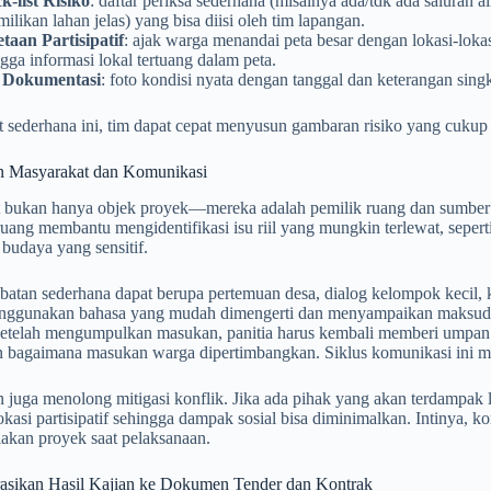
k-list Risiko
: daftar periksa sederhana (misalnya ada/tdk ada saluran a
ilikan lahan jelas) yang bisa diisi oleh tim lapangan.
taan Partisipatif
: ajak warga menandai peta besar dengan lokasi-lokasi
gga informasi lokal tertuang dalam peta.
 Dokumentasi
: foto kondisi nyata dengan tanggal dan keterangan sin
t sederhana ini, tim dapat cepat menyusun gambaran risiko yang cuku
an Masyarakat dan Komunikasi
 bukan hanya objek proyek—mereka adalah pemilik ruang dan sumber i
 ruang membantu mengidentifikasi isu riil yang mungkin terlewat, sepert
 budaya yang sensitif.
ibatan sederhana dapat berupa pertemuan desa, dialog kelompok kecil, ku
nggunakan bahasa yang mudah dimengerti dan menyampaikan maksud ka
 setelah mengumpulkan masukan, panitia harus kembali memberi umpan b
n bagaimana masukan warga dipertimbangkan. Siklus komunikasi ini m
n juga menolong mitigasi konflik. Jika ada pihak yang akan terdampa
okasi partisipatif sehingga dampak sosial bisa diminimalkan. Intinya, k
lakan proyek saat pelaksanaan.
asikan Hasil Kajian ke Dokumen Tender dan Kontrak