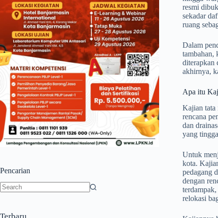
resmi dibuk
sekadar da
ruang sebag
Dalam pend
tambahan, k
diterapkan 
akhirnya, k
Apa itu Ka
Kajian tata
rencana pem
dan drainas
yang tingga
Untuk menj
kota. Kajia
Pencarian
pedagang da
dengan ren
terdampak, 
No
relokasi ba
results
Terbaru