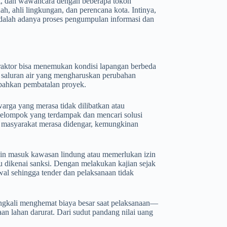
kat, dan wawancara dengan beberapa tokoh
h, ahli lingkungan, dan perencana kota. Intinya,
adalah adanya proses pengumpulan informasi dan
traktor bisa menemukan kondisi lapangan berbeda
au saluran air yang mengharuskan perubahan
 bahkan pembatalan proyek.
arga yang merasa tidak dilibatkan atau
kelompok yang terdampak dan mencari solusi
ka masyarakat merasa didengar, kemungkinan
in masuk kawasan lindung atau memerlukan izin
 dikenai sanksi. Dengan melakukan kajian sejak
wal sehingga tender dan pelaksanaan tidak
ringkali menghemat biaya besar saat pelaksanaan—
n lahan darurat. Dari sudut pandang nilai uang