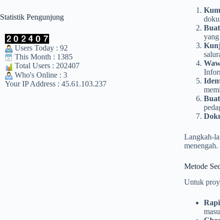
Kump
Statistik Pengunjung
dokum
Buat
yang
Kunj
Users Today : 92
salur
This Month : 1385
Wawa
Total Users : 202407
Infor
Who's Online : 3
Iden
Your IP Address : 45.61.103.237
memil
Buat
pedag
Dok
Langkah-lan
menengah. 
Metode Sed
Untuk proye
Rapi
masuk