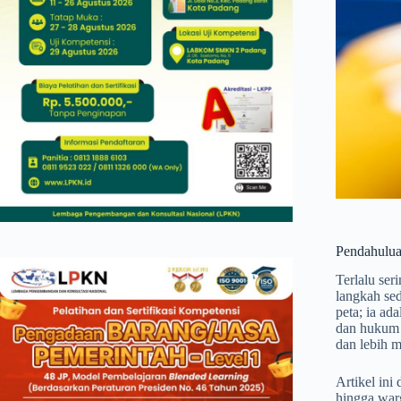
Pendahulu
Terlalu ser
langkah sed
peta; ia a
dan hukum d
dan lebih m
Artikel ini
hingga warg