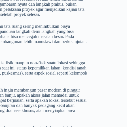
gambaran nyata dan langkah praktis, bukan
 pelaksana proyek agar menjadikan kajian tata
etelah proyek selesai.
n tata ruang sering menimbulkan biaya
n panduan langkah demi langkah yang bisa
erhana bisa mencegah masalah besar. Pada
 pembangunan lebih manusiawi dan berkelanjutan.
si fisik maupun non-fisik suatu lokasi sehingga
at ini, status kepemilikan lahan, kondisi tanah
ah, puskesmas), serta aspek sosial seperti kelompok
ah ingin membangun pasar modern di pinggir
wan banjir, apakah akses jalan memadai untuk
 berjualan, serta apakah lokasi tersebut sesuai
ebanjiran dan banyak pedagang kecil akan
ang drainase khusus, atau menyiapkan area