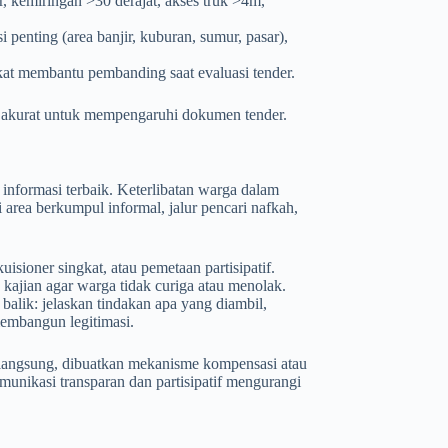
ir, kemiringan >30 derajat, akses truk >4m,
 penting (area banjir, kuburan, sumur, pasar),
gkat membantu pembanding saat evaluasi tender.
p akurat untuk mempengaruhi dokumen tender.
nformasi terbaik. Keterlibatan warga dalam
i area berkumpul informal, jalur pencari nafkah,
isioner singkat, atau pemetaan partisipatif.
jian agar warga tidak curiga atau menolak.
alik: jelaskan tindakan apa yang diambil,
embangun legitimasi.
k langsung, dibuatkan mekanisme kompensasi atau
omunikasi transparan dan partisipatif mengurangi