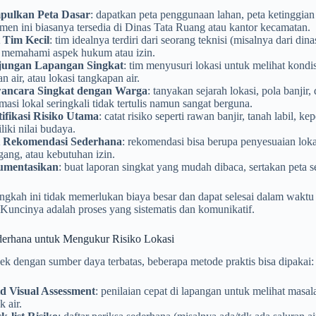
ulkan Peta Dasar
: dapatkan peta penggunaan lahan, peta ketinggian
en ini biasanya tersedia di Dinas Tata Ruang atau kantor kecamatan.
 Tim Kecil
: tim idealnya terdiri dari seorang teknisi (misalnya dari di
 memahami aspek hukum atau izin.
ungan Lapangan Singkat
: tim menyusuri lokasi untuk melihat kond
an air, atau lokasi tangkapan air.
ncara Singkat dengan Warga
: tanyakan sejarah lokasi, pola banjir,
masi lokal seringkali tidak tertulis namun sangat berguna.
tifikasi Risiko Utama
: catat risiko seperti rawan banjir, tanah labil, k
iki nilai budaya.
 Rekomendasi Sederhana
: rekomendasi bisa berupa penyesuaian loka
ang, atau kebutuhan izin.
umentasikan
: buat laporan singkat yang mudah dibaca, sertakan peta s
gkah ini tidak memerlukan biaya besar dan dapat selesai dalam waktu 
Kuncinya adalah proses yang sistematis dan komunikatif.
erhana untuk Mengukur Risiko Lokasi
k dengan sumber daya terbatas, beberapa metode praktis bisa dipakai:
d Visual Assessment
: penilaian cepat di lapangan untuk melihat masala
 air.