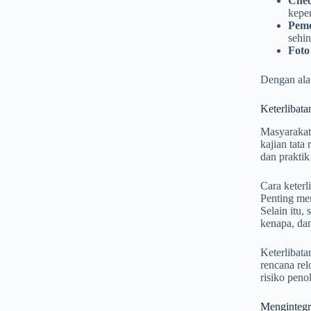
Chec
kepem
Peme
sehin
Foto
Dengan ala
Keterlibat
Masyarakat
kajian tata
dan praktik
Cara keterl
Penting me
Selain itu,
kenapa, da
Keterlibata
rencana rel
risiko peno
Mengintegr