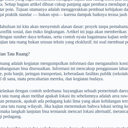
a. Setiap bagian artikel dibuat cukup panjang agar pembaca mendapat 
ftar poin. Tujuan utamanya adalah menggerakkan pembuat kebijakan dan
ai praktik standar — bukan opsi— karena dampak baiknya terasa jauh s
ahuluan ini kita akan menyentuh alasan dasar: proyek tanpa pemahama
onflik sosial, dan risiko lingkungan. Artikel ini juga akan memberika
dengan sumber daya terbatas, serta contoh nyata bagaimana kajian sed
ajian tata ruang bukan urusan teknis yang eksklusif; ini soal membuat
jian Tata Ruang?
 ruang adalah kegiatan mengumpulkan informasi dan menganalisis kondi
bangunan bisa disesuaikan. Informasi ini mencakup penggunaan lahan sa
e, pola banjir, jaringan transportasi, keberadaan fasilitas publik (sekol
l di sana, mata pencaharian mereka, dan kegiatan budaya.
elaskan dengan contoh sederhana: bayangkan sebuah pemerintah daer
n tata ruang akan melihat apakah lokasi itu sebelumnya adalah area ra
n pemasok, apakah ada pedagang kaki lima yang akan kehilangan tempat
cana tata ruang wilayah. Jika kajian menemukan bahwa lokasi sering k
maka langkah lanjutan bisa termasuk mencari lokasi alternatif, meranc
gi pedagang.