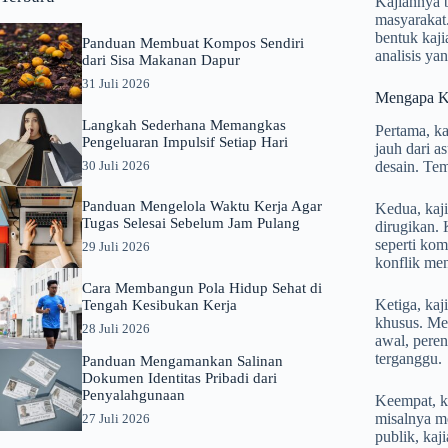
Kajiannya b
masyarakat.
bentuk kaj
Panduan Membuat Kompos Sendiri
analisis ya
dari Sisa Makanan Dapur
31 Juli 2026
Mengapa Ka
Langkah Sederhana Memangkas
Pertama, ka
Pengeluaran Impulsif Setiap Hari
jauh dari a
30 Juli 2026
desain. Te
Panduan Mengelola Waktu Kerja Agar
Kedua, kaji
Tugas Selesai Sebelum Jam Pulang
dirugikan.
seperti kom
29 Juli 2026
konflik me
Cara Membangun Pola Hidup Sehat di
Ketiga, ka
Tengah Kesibukan Kerja
khusus. Me
28 Juli 2026
awal, peren
terganggu.
Panduan Mengamankan Salinan
Dokumen Identitas Pribadi dari
Penyalahgunaan
Keempat, ka
misalnya me
27 Juli 2026
publik, kaj