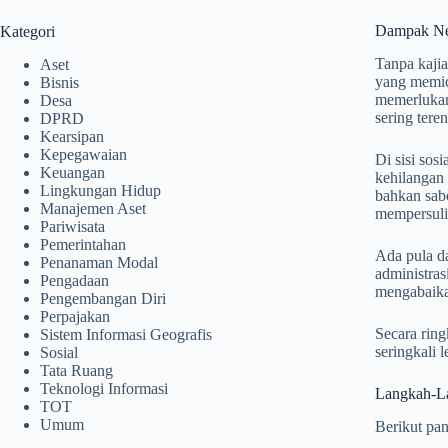
Dampak Neg
Kategori
Tanpa kajia
Aset
yang memicu
Bisnis
memerlukan 
Desa
sering ter
DPRD
Kearsipan
Kepegawaian
Di sisi sos
Keuangan
kehilangan 
Lingkungan Hidup
bahkan sab
Manajemen Aset
mempersulit
Pariwisata
Pemerintahan
Ada pula d
Penanaman Modal
administras
Pengadaan
mengabaika
Pengembangan Diri
Perpajakan
Secara ring
Sistem Informasi Geografis
seringkali l
Sosial
Tata Ruang
Teknologi Informasi
Langkah-La
TOT
Umum
Berikut pan