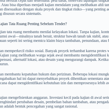
isa bersifat cepat dan sederhana: peta dasar, observasi lapangan sing
 Atau bisa diperluas menjadi kajian mendalam yang melibatkan ahli tana
ian disesuaikan dengan skala proyek dan tingkat risiko—yang penting 
ng disusun secara sistematis.
jian Tata Ruang Penting Sebelum Tender?
jian tata ruang membantu menilai kelayakan lokasi. Tanpa kajian, kon
sumsi awal—misalnya tanah berair, struktur bawah tanah tak stabil, at
muan seperti ini sering memicu klaim biaya tambahan, penundaan, atau
an memperkecil risiko sosial. Banyak proyek terhambat karena protes w
 Kajian yang melibatkan warga sejak awal membantu mengidentifikasi 
pensasi, alternatif lokasi, atau desain yang mengurangi dampak. Keti
nurun.
jian membantu kepatuhan hukum dan perizinan. Beberapa lokasi mungk
ngabaikan hal ini dapat menyebabkan proyek dihentikan sementara atau
cana dapat mengidentifikasi kebutuhan izin dan memprosesnya lebih a
jian mengefisienkan anggaran. Investasi kecil pada kajian di awal se
nghindari perubahan desain, pembelian bahan tambahan, atau pengadaa
ian adalah bentuk pencegahan yang sangat rasional.