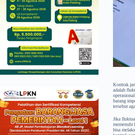
Kontrak jan
adalah fluk
operasional
barang imp
tersebut ag
Jika fluktu
memenuhi k
bisa melaks