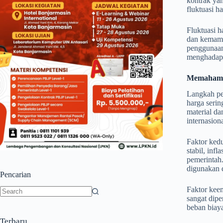
kontrak yan
fluktuasi h
Fluktuasi 
dan kemampu
penggunaan 
menghadapi
Memahami 
Langkah pe
harga serin
material da
internasion
Faktor kedu
stabil, inf
pemerintah.
digunakan 
Pencarian
Faktor keem
sangat dipe
No
beban biaya
results
Terbaru