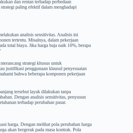
lakukan dan rentan terhadap perbedaan
 strategi paling efektif dalam menghadapi
kukan analisis sensitivitas. Analisis ini
ponen tertentu. Misalnya, dalam pekerjaan
da total biaya. Jika harga baja naik 10%, berapa
?
n merancang strategi khusus untuk
au justifikasi penggunaan klausul penyesuaian
 memahami bahwa beberapa komponen pekerjaan
anjang tersebut layak dilakukan tanpa
mbahan. Dengan analisis sensitivitas, penyusun
tahanan terhadap perubahan pasar.
tuasi harga. Dengan melihat pola perubahan harga
rga akan bergerak pada masa kontrak. Pola