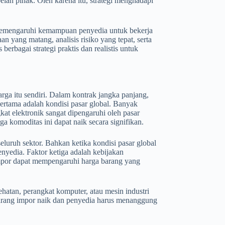
lah pihak. Oleh karena itu, strategi menghadapi
 memengaruhi kemampuan penyedia untuk bekerja
yang matang, analisis risiko yang tepat, serta
rbagai strategi praktis dan realistis untuk
ga itu sendiri. Dalam kontrak jangka panjang,
pertama adalah kondisi pasar global. Banyak
kat elektronik sangat dipengaruhi oleh pasar
ga komoditas ini dapat naik secara signifikan.
eluruh sektor. Bahkan ketika kondisi pasar global
enyedia. Faktor ketiga adalah kebijakan
 impor dapat mempengaruhi harga barang yang
ehatan, perangkat komputer, atau mesin industri
a barang impor naik dan penyedia harus menanggung