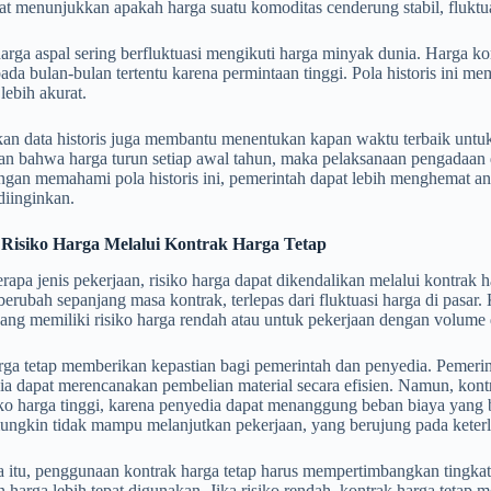
pat menunjukkan apakah harga suatu komoditas cenderung stabil, fluktuat
arga aspal sering berfluktuasi mengikuti harga minyak dunia. Harga k
pada bulan-bulan tertentu karena permintaan tinggi. Pola historis ini 
lebih akurat.
n data historis juga membantu menentukan kapan waktu terbaik untuk 
n bahwa harga turun setiap awal tahun, maka pelaksanaan pengadaan d
engan memahami pola historis ini, pemerintah dapat lebih menghemat a
diinginkan.
 Risiko Harga Melalui Kontrak Harga Tetap
apa jenis pekerjaan, risiko harga dapat dikendalikan melalui kontrak h
berubah sepanjang masa kontrak, terlepas dari fluktuasi harga di pasar
ang memiliki risiko harga rendah atau untuk pekerjaan dengan volume d
ga tetap memberikan kepastian bagi pemerintah dan penyedia. Pemerin
a dapat merencanakan pembelian material secara efisien. Namun, kontr
ko harga tinggi, karena penyedia dapat menanggung beban biaya yang bes
ungkin tidak mampu melanjutkan pekerjaan, yang berujung pada keter
 itu, penggunaan kontrak harga tetap harus mempertimbangkan tingkat r
 harga lebih tepat digunakan. Jika risiko rendah, kontrak harga tetap me