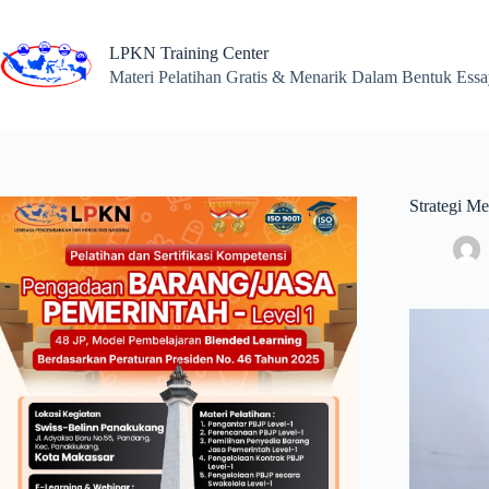
Skip
to
content
LPKN Training Center
Materi Pelatihan Gratis & Menarik Dalam Bentuk Ess
Strategi M