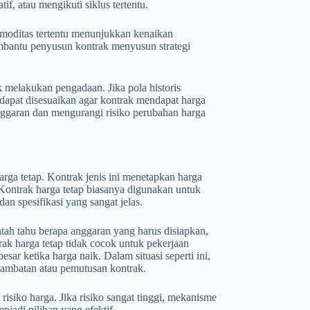
if, atau mengikuti siklus tertentu.
omoditas tertentu menunjukkan kenaikan
membantu penyusun kontrak menyusun strategi
melakukan pengadaan. Jika pola historis
apat disesuaikan agar kontrak mendapat harga
nggaran dan mengurangi risiko perubahan harga
arga tetap. Kontrak jenis ini menetapkan harga
. Kontrak harga tetap biasanya digunakan untuk
an spesifikasi yang sangat jelas.
tah tahu berapa anggaran yang harus disiapkan,
ak harga tetap tidak cocok untuk pekerjaan
ar ketika harga naik. Dalam situasi seperti ini,
lambatan atau pemutusan kontrak.
isiko harga. Jika risiko sangat tinggi, mekanisme
njadi pilihan yang efektif.