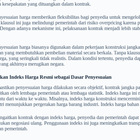
n kesepakatan yang dituangkan dalam kontrak.
yesuaian harga memberikan fleksibilitas bagi penyedia untuk mengelol
klausul ini juga melindungi pemerintah dari risiko overpricing karena 
 Dengan adanya mekanisme ini, pelaksanaan kontrak menjadi lebih stabi
yesuaian harga biasanya digunakan dalam pekerjaan konstruksi jangka 
n yang membutuhkan pembelian material secara berkala. Tanpa klausul
arga, yang seringkali tidak realistis. Dalam kondisi tertentu, penyedi
 yang akhirnya merugikan negara.
an Indeks Harga Resmi sebagai Dasar Penyesuaian
stikan penyesuaian harga dilakukan secara objektif, kontrak jangka 
itkan oleh lembaga pemerintah atau lembaga statistik. Indeks harga i
entu dari waktu ke waktu. Misalnya, indeks harga konstruksi mencermin
tri menunjukkan pergerakan harga barang industri. Indeks harga bahan
gaitkan kontrak dengan indeks harga, penyedia dan pemerintah dapat
ukan negosiasi ulang. Penggunaan indeks ini juga meningkatkan transp
an pemerintah.