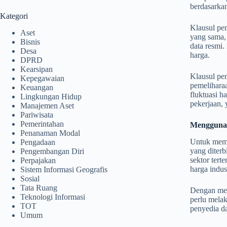
berdasarka
Kategori
Klausul pen
Aset
yang sama, 
Bisnis
data resmi.
Desa
harga.
DPRD
Kearsipan
Klausul pen
Kepegawaian
pemeliharaa
Keuangan
fluktuasi h
Lingkungan Hidup
pekerjaan,
Manajemen Aset
Pariwisata
Pemerintahan
Menggunak
Penanaman Modal
Untuk mema
Pengadaan
yang diterb
Pengembangan Diri
sektor tert
Perpajakan
harga indus
Sistem Informasi Geografis
Sosial
Tata Ruang
Dengan men
Teknologi Informasi
perlu melak
TOT
penyedia d
Umum