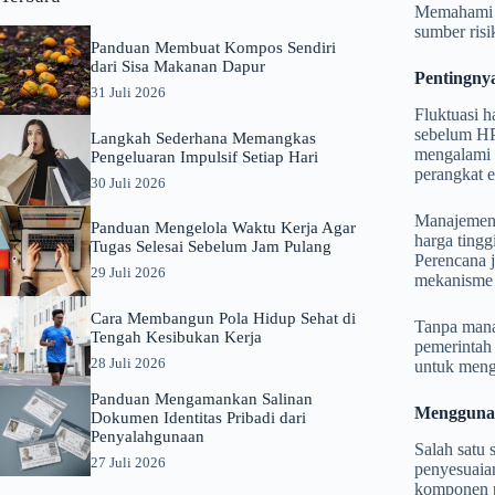
Memahami si
sumber risi
Panduan Membuat Kompos Sendiri
dari Sisa Makanan Dapur
Pentingny
31 Juli 2026
Fluktuasi h
sebelum HPS
Langkah Sederhana Memangkas
mengalami f
Pengeluaran Impulsif Setiap Hari
perangkat el
30 Juli 2026
Manajemen 
Panduan Mengelola Waktu Kerja Agar
harga ting
Tugas Selesai Sebelum Jam Pulang
Perencana 
29 Juli 2026
mekanisme 
Cara Membangun Pola Hidup Sehat di
Tanpa manaj
Tengah Kesibukan Kerja
pemerintah 
28 Juli 2026
untuk meng
Panduan Mengamankan Salinan
Menggunak
Dokumen Identitas Pribadi dari
Penyalahgunaan
Salah satu 
27 Juli 2026
penyesuaian
komponen pe