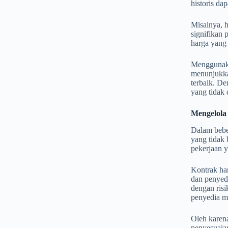
historis da
Misalnya, h
signifikan 
harga yang 
Menggunaka
menunjukka
terbaik. D
yang tidak 
Mengelola
Dalam beber
yang tidak 
pekerjaan y
Kontrak har
dan penyedi
dengan risi
penyedia m
Oleh karena
penyesuaian