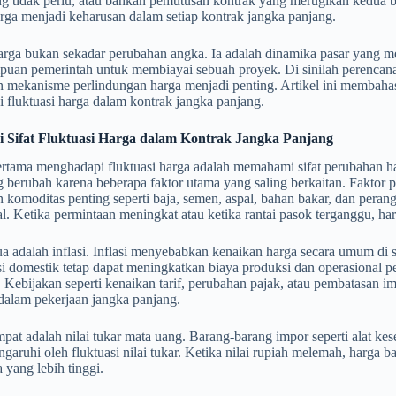
g tidak perlu, atau bahkan pemutusan kontrak yang merugikan kedua be
arga menjadi keharusan dalam setiap kontrak jangka panjang.
harga bukan sekadar perubahan angka. Ia adalah dinamika pasar yang
an pemerintah untuk membiayai sebuah proyek. Di sinilah perencanaan 
mekanisme perlindungan harga menjadi penting. Artikel ini membahas be
 fluktuasi harga dalam kontrak jangka panjang.
Sifat Fluktuasi Harga dalam Kontrak Jangka Panjang
rtama menghadapi fluktuasi harga adalah memahami sifat perubahan har
g berubah karena beberapa faktor utama yang saling berkaitan. Faktor 
n komoditas penting seperti baja, semen, aspal, bahan bakar, dan perang
al. Ketika permintaan meningkat atau ketika rantai pasok terganggu, har
a adalah inflasi. Inflasi menyebabkan kenaikan harga secara umum di s
lasi domestik tetap dapat meningkatkan biaya produksi dan operasional p
 Kebijakan seperti kenaikan tarif, perubahan pajak, atau pembatasan
dalam pekerjaan jangka panjang.
pat adalah nilai tukar mata uang. Barang-barang impor seperti alat kes
ngaruhi oleh fluktuasi nilai tukar. Ketika nilai rupiah melemah, harg
 yang lebih tinggi.