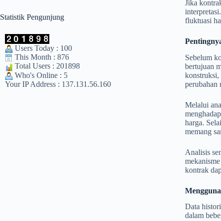
Jika kontra
interpretas
Statistik Pengunjung
fluktuasi ha
Pentingnya
Users Today : 100
This Month : 876
Sebelum kon
Total Users : 201898
bertujuan m
konstruksi,
Who's Online : 5
perubahan n
Your IP Address : 137.131.56.160
Melalui ana
menghadapin
harga. Sel
memang san
Analisis se
mekanisme p
kontrak da
Menggunak
Data histor
dalam bebe