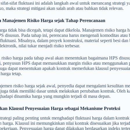
fat-sifat fluktuasi ini adalah langkah awal untuk merancang strategi 
ko, maka strategi mitigasi akan salah arah atau bahkan tidak relevan.
a Manajemen Risiko Harga sejak Tahap Perencanaan
arga tidak bisa dicegah, tetapi dapat dikelola. Manajemen risiko harga
 disusun. Pada tahap ini, perencana harus mengenali komoditas atau b
luktuasi. Misalnya, dalam proyek konstruksi, material seperti besi da
ektronik, nilai tukar menjadi risiko terbesar.
risiko harga pada tahap awal akan menentukan bagaimana HPS disusun
gi, penyusun HPS dapat memasukkan margin risiko atau menggunakan pe
juga dapat menentukan apakah kontrak memerlukan klausul penyesuai
harga tetap.
emen risiko harga sejak awal, penyedia dapat mengalami kesulitan meny
juga tidak memiliki dasar untuk melakukan perubahan kontrak. Oleh ka
hadapi dinamika harga yang mungkin terjadi di masa depan.
an Klausul Penyesuaian Harga sebagai Mekanisme Proteksi
strategi paling penting untuk menghadapi fluktuasi harga dalam kontra
 harga. Klausul ini memungkinkan nilai kontrak disesuaikan jika terja
kerjaan. Penyesuaian harga dapat dilakukan berdasarkan indeks terten