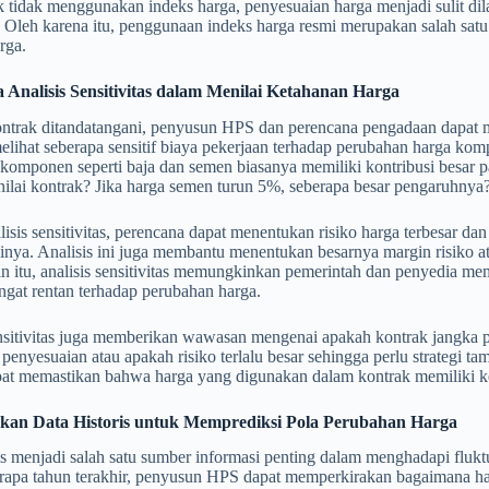
k tidak menggunakan indeks harga, penyesuaian harga menjadi sulit di
i. Oleh karena itu, penggunaan indeks harga resmi merupakan salah satu
rga.
 Analisis Sensitivitas dalam Menilai Ketahanan Harga
trak ditandatangani, penyusun HPS dan perencana pengadaan dapat mela
elihat seberapa sensitif biaya pekerjaan terhadap perubahan harga kom
 komponen seperti baja dan semen biasanya memiliki kontribusi besar pa
ilai kontrak? Jika harga semen turun 5%, seberapa besar pengaruhnya
lisis sensitivitas, perencana dapat menentukan risiko harga terbesar da
ya. Analisis ini juga membantu menentukan besarnya margin risiko at
ain itu, analisis sensitivitas memungkinkan pemerintah dan penyedia
gat rentan terhadap perubahan harga.
nsitivitas juga memberikan wawasan mengenai apakah kontrak jangka p
enyesuaian atau apakah risiko terlalu besar sehingga perlu strategi ta
pat memastikan bahwa harga yang digunakan dalam kontrak memiliki ke
an Data Historis untuk Memprediksi Pola Perubahan Harga
is menjadi salah satu sumber informasi penting dalam menghadapi fluk
rapa tahun terakhir, penyusun HPS dapat memperkirakan bagaimana ha