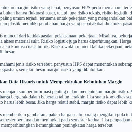
ntukan margin risiko yang tepat, penyusun HPS perlu memahami terleb
 bukan hanya fluktuasi pasar, tetapi juga risiko teknis, risiko logistik,
 paling umum terjadi, terutama untuk pekerjaan yang mengandalkan baha
, dan plastik memiliki perubahan harga yang cepat akibat dinamika pasar
is muncul dari ketidakpastian pelaksanaan pekerjaan. Misalnya, pekerjaa
na akses material sulit. Risiko logistik juga harus diperhitungkan. Harg
r atau kondisi cuaca buruk. Risiko waktu muncul ketika pekerjaan me
ih besar.
ahami jenis risiko tersebut, penyusun HPS dapat menentukan seberapa
dakpastian, semakin besar margin risiko yang dibutuhkan.
an Data Historis untuk Memperkirakan Kebutuhan Margin
is menjadi sumber informasi penting dalam menentukan margin risiko. M
arga bergerak dalam beberapa tahun terakhir. Jika suatu komoditas sep
o harus lebih besar. Jika harga relatif stabil, margin risiko dapat lebih ke
ris memberikan gambaran apakah harga suatu barang mengikuti pola te
 semester pertama dan meningkat pada semester kedua. Jika pengadaan 
us memperhitungkan kemungkinan peningkatan harga tersebut.