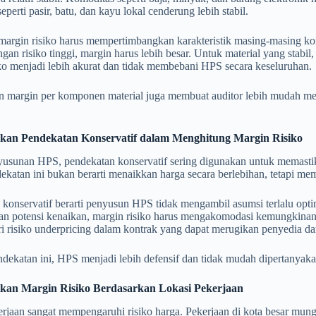
eperti pasir, batu, dan kayu lokal cenderung lebih stabil.
margin risiko harus mempertimbangkan karakteristik masing-masing k
ngan risiko tinggi, margin harus lebih besar. Untuk material yang stabil
ko menjadi lebih akurat dan tidak membebani HPS secara keseluruhan.
n margin per komponen material juga membuat auditor lebih mudah me
an Pendekatan Konservatif dalam Menghitung Margin Risiko
usunan HPS, pendekatan konservatif sering digunakan untuk memasti
ekatan ini bukan berarti menaikkan harga secara berlebihan, tetapi mem
konservatif berarti penyusun HPS tidak mengambil asumsi terlalu optimi
n potensi kenaikan, margin risiko harus mengakomodasi kemungkinan 
i risiko underpricing dalam kontrak yang dapat merugikan penyedia da
ekatan ini, HPS menjadi lebih defensif dan tidak mudah dipertanyaka
kan Margin Risiko Berdasarkan Lokasi Pekerjaan
rjaan sangat mempengaruhi risiko harga. Pekerjaan di kota besar mungk