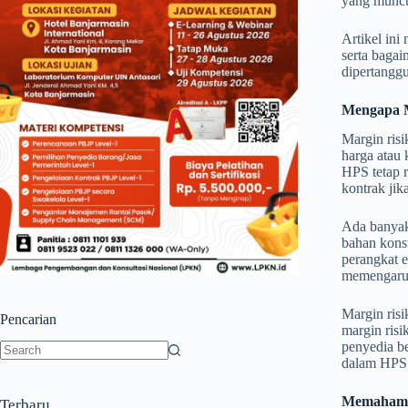
yang muncu
Artikel in
serta bagai
dipertangg
Mengapa M
Margin ris
harga atau 
HPS tetap r
kontrak jik
Ada banyak
bahan konst
perangkat e
memengaruh
Margin risi
Pencarian
margin ris
penyedia b
dalam HPS b
No
results
Memahami 
Terbaru