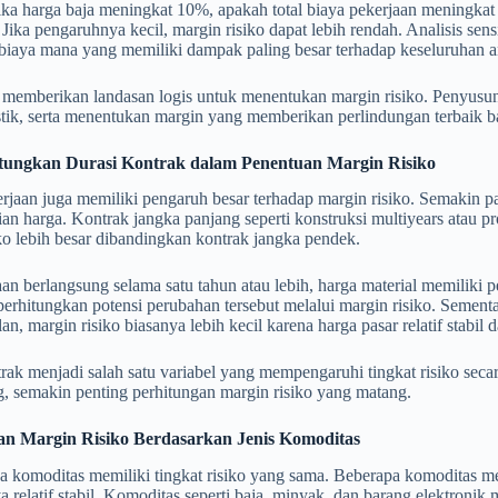
ika harga baja meningkat 10%, apakah total biaya pekerjaan meningkat s
. Jika pengaruhnya kecil, margin risiko dapat lebih rendah. Analisis
iaya mana yang memiliki dampak paling besar terhadap keseluruhan a
i memberikan landasan logis untuk menentukan margin risiko. Penyusun
tik, serta menentukan margin yang memberikan perlindungan terbaik b
ungkan Durasi Kontrak dalam Penentuan Margin Risiko
rjaan juga memiliki pengaruh besar terhadap margin risiko. Semakin p
ian harga. Kontrak jangka panjang seperti konstruksi multiyears ata
ko lebih besar dibandingkan kontrak jangka pendek.
aan berlangsung selama satu tahun atau lebih, harga material memilik
rhitungkan potensi perubahan tersebut melalui margin risiko. Sementa
ulan, margin risiko biasanya lebih kecil karena harga pasar relatif stabil
rak menjadi salah satu variabel yang mempengaruhi tingkat risiko sec
, semakin penting perhitungan margin risiko yang matang.
n Margin Risiko Berdasarkan Jenis Komoditas
 komoditas memiliki tingkat risiko yang sama. Beberapa komoditas mem
a relatif stabil. Komoditas seperti baja, minyak, dan barang elektronik me