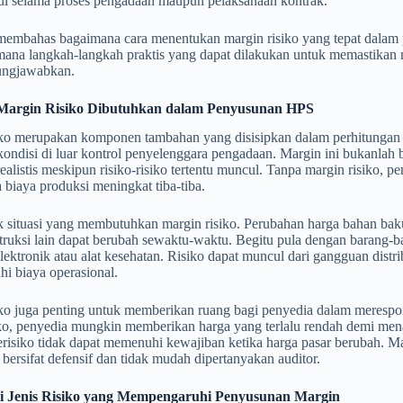
l selama proses pengadaan maupun pelaksanaan kontrak.
i membahas bagaimana cara menentukan margin risiko yang tepat dalam
mana langkah-langkah praktis yang dapat dilakukan untuk memastikan m
ungjawabkan.
argin Risiko Dibutuhkan dalam Penyusunan HPS
iko merupakan komponen tambahan yang disisipkan dalam perhitungan
kondisi di luar kontrol penyelenggara pengadaan. Margin ini bukanlah
ealistis meskipun risiko-risiko tertentu muncul. Tanpa margin risiko,
a biaya produksi meningkat tiba-tiba.
 situasi yang membutuhkan margin risiko. Perubahan harga bahan baku
ruksi lain dapat berubah sewaktu-waktu. Begitu pula dengan barang-bar
lektronik atau alat kesehatan. Risiko dapat muncul dari gangguan distr
i biaya operasional.
ko juga penting untuk memberikan ruang bagi penyedia dalam merespons
iko, penyedia mungkin memberikan harga yang terlalu rendah demi mena
erisiko tidak dapat memenuhi kewajiban ketika harga pasar berubah. 
ersifat defensif dan tidak mudah dipertanyakan auditor.
Jenis Risiko yang Mempengaruhi Penyusunan Margin