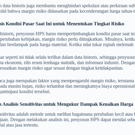
 data historis juga membantu menghindari spekulasi atau perkiraan s
 solid bahwa margin risiko didasarkan pada kecenderungan harga tahun
is Kondisi Pasar Saat Ini untuk Menentukan Tingkat Risiko
 historis, penyusun HPS harus mempertimbangkan kondisi pasar saat ini.
 perubahan kebijakan, margin risiko perlu ditingkatkan. Misalnya, ketik
an berdampak pada harga material. Ketika nilai tukar rupiah melemah t
ar seperti ini tidak selalu terlihat dalam data historis, sehingga peny
ita ekonomi, rilis resmi lembaga statistik, dan informasi industri. Deng
suaikan margin risiko agar sesuai dengan tingkat ketidakpastian.
ca juga merupakan faktor yang mempengaruhi margin risiko, terutama 
ada musim hujan, risiko terlambat dan meningkatnya biaya operasional 
ntisipasi kondisi tersebut.
 Analisis Sensitivitas untuk Mengukur Dampak Kenaikan Harga
nsitivitas adalah metode untuk melihat bagaimana perubahan kecil atau
jaan. Dengan melakukan analisis ini, penyusun HPS dapat menilai sebe
al atau jasa tertentu.