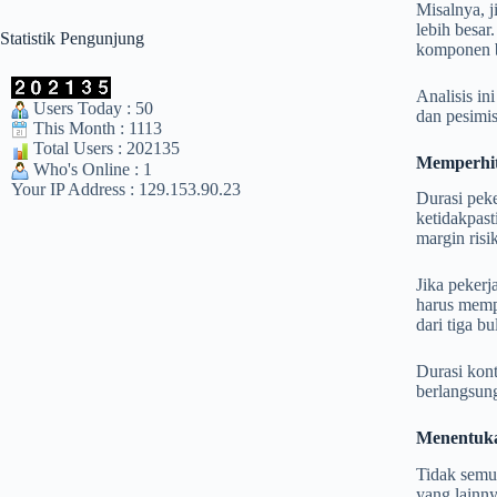
Misalnya, j
lebih besar
Statistik Pengunjung
komponen b
Analisis in
Users Today : 50
dan pesimis
This Month : 1113
Total Users : 202135
Memperhit
Who's Online : 1
Your IP Address : 129.153.90.23
Durasi peke
ketidakpast
margin risi
Jika pekerj
harus mempe
dari tiga b
Durasi kont
berlangsung
Menentuka
Tidak semua
yang lainny