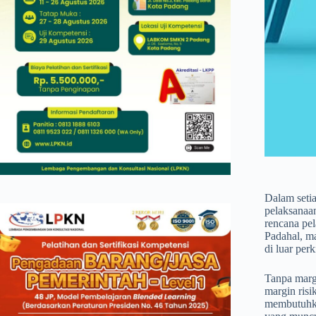
Dalam setia
pelaksanaan
rencana pel
Padahal, ma
di luar perk
Tanpa margi
margin risi
membutuhka