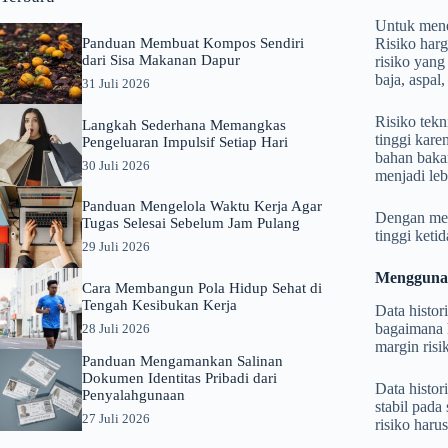
Untuk mene
Panduan Membuat Kompos Sendiri
Risiko harga
dari Sisa Makanan Dapur
risiko yang
baja, aspal
31 Juli 2026
Risiko tekn
Langkah Sederhana Memangkas
tinggi kare
Pengeluaran Impulsif Setiap Hari
bahan baka
30 Juli 2026
menjadi leb
Panduan Mengelola Waktu Kerja Agar
Dengan mem
Tugas Selesai Sebelum Jam Pulang
tinggi keti
29 Juli 2026
Menggunak
Cara Membangun Pola Hidup Sehat di
Tengah Kesibukan Kerja
Data histor
bagaimana h
28 Juli 2026
margin risik
Panduan Mengamankan Salinan
Dokumen Identitas Pribadi dari
Data histo
Penyalahgunaan
stabil pada
27 Juli 2026
risiko har