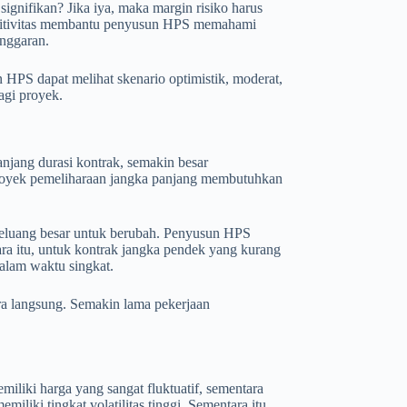
ignifikan? Jika iya, maka margin risiko harus
 sensitivitas membantu penyusun HPS memahami
nggaran.
 HPS dapat melihat skenario optimistik, moderat,
agi proyek.
anjang durasi kontrak, semakin besar
u proyek pemeliharaan jangka panjang membutuhkan
i peluang besar untuk berubah. Penyusun HPS
ra itu, untuk kontrak jangka pendek yang kurang
 dalam waktu singkat.
ara langsung. Semakin lama pekerjaan
iliki harga yang sangat fluktuatif, sementara
miliki tingkat volatilitas tinggi. Sementara itu,