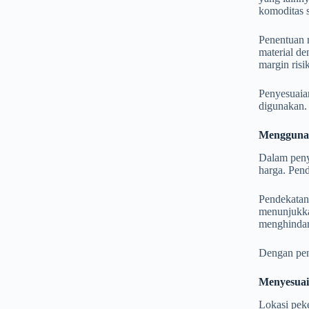
komoditas s
Penentuan 
material de
margin risi
Penyesuaia
digunakan.
Menggunak
Dalam peny
harga. Pend
Pendekatan 
menunjukka
menghindar
Dengan pend
Menyesuai
Lokasi peke