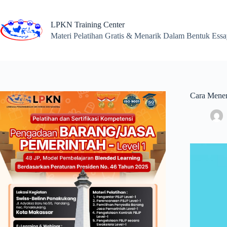
Skip
to
content
LPKN Training Center
Materi Pelatihan Gratis & Menarik Dalam Bentuk Ess
Cara Menen