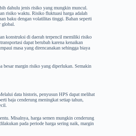
ih dahulu jenis risiko yang mungkin muncul.
 dan risiko waktu. Risiko fluktuasi harga adalah
n baku dengan volatilitas tinggi. Bahan seperti
 global.
n konstruksi di daerah terpencil memiliki risiko
a transportasi dapat berubah karena kenaikan
lampaui masa yang direncanakan sehingga biaya
 besar margin risiko yang diperlukan. Semakin
elalui data historis, penyusun HPS dapat melihat
erti baja cenderung meningkat setiap tahun,
cil.
rtentu. Misalnya, harga semen mungkin cenderung
dilakukan pada periode harga sering naik, margin