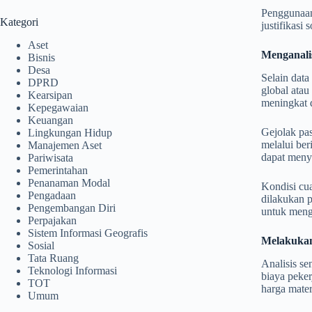
Penggunaan
Kategori
justifikasi
Aset
Menganalis
Bisnis
Desa
Selain data
DPRD
global atau
Kearsipan
meningkat d
Kepegawaian
Keuangan
Gejolak pas
Lingkungan Hidup
melalui ber
Manajemen Aset
dapat menye
Pariwisata
Pemerintahan
Penanaman Modal
Kondisi cua
Pengadaan
dilakukan p
Pengembangan Diri
untuk menga
Perpajakan
Sistem Informasi Geografis
Melakukan
Sosial
Tata Ruang
Analisis se
Teknologi Informasi
biaya peker
TOT
harga materi
Umum