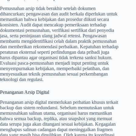
Pemusnahan arsip tidak berakhir setelah dokumen
dihancurkan; pengawasan dan audit berkala diperlukan untuk
memastikan bahwa kebijakan dan prosedur diikuti secara
konsisten. Audit dapat mencakup pemeriksaan terhadap
dokumentasi pemusnahan, verifikasi sertifikat dari penyedia
jasa, serta peninjauan ulang jadwal retensi. Pengawasan
membantu mengidentifikasi celah dalam praktik pemusnahan
dan memberikan rekomendasi perbaikan. Kepatuhan terhadap
peraturan eksternal seperti perlindungan data pribadi juga
harus dipantau agar organisasi tidak terkena sanksi hukum.
Evaluasi pasca-pemusnahan menjadi input penting untuk
menyempurnakan kebijakan, memperbaiki pelatihan, dan
menyesuaikan teknik pemusnahan sesuai perkembangan
teknologi dan regulasi.
Penanganan Arsip Digital
Penanganan arsip digital memerlukan perhatian khusus terkait
backup dan sistem redundansi. Sebelum memutuskan untuk
memusnahkan salinan utama, organisasi harus memastikan
bahwa semua backup, replika, atau snapshot yang memuat
data serupa juga akan ditangani sesuai kebijakan. Kegagalan
menghapus salinan cadangan dapat meninggalkan fragmen
data yang masih bisa dipulihkan. Oleh karena itu koordinasi