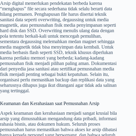
Arsip digital memerlukan pendekatan berbeda karena
“menghapus” file secara sederhana tidak selalu berarti data
hilang permanen. Penghapusan file harus disertai teknik
sanitasi data seperti overwriting, degaussing untuk media
magnetik, atau pemusnahan fisik media penyimpanan seperti
hard disk dan SSD. Overwriting menulis ulang data dengan
pola tertentu berkali-kali untuk mencegah pemulihan,
sementara degaussing melemahkan medan magnet sehingga
media magnetik tidak bisa menyimpan data kembali. Untuk
media berbasis flash seperti SSD, teknik khusus diperlukan
karena perilaku memori yang berbeda; kadang-kadang
pemusnahan fisik menjadi pilihan paling aman. Dokumentasi
dari penyedia jasa sanitasi atau sertifikat pemusnahan media
fisik menjadi penting sebagai bukti kepatuhan. Selain itu,
organisasi perlu memastikan backup dan replikasi data yang
seharusnya dihapus juga ikut ditangani agar tidak ada salinan
yang tertinggal.
Keamanan dan Kerahasiaan saat Pemusnahan Arsip
Aspek keamanan dan kerahasiaan menjadi sangat krusial bila
arsip yang dimusnahkan mengandung data pribadi, informasi
rahasia bisnis, atau dokumen hukum. Seluruh proses
pemusnahan harus memastikan bahwa akses ke arsip dibatasi
hanya kepada personel yang berwenang, dan bahwa seluruh