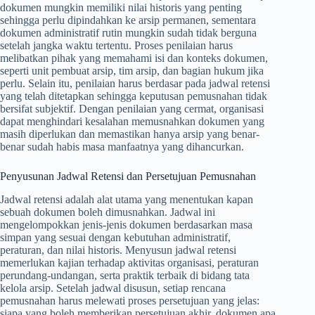
dokumen mungkin memiliki nilai historis yang penting
sehingga perlu dipindahkan ke arsip permanen, sementara
dokumen administratif rutin mungkin sudah tidak berguna
setelah jangka waktu tertentu. Proses penilaian harus
melibatkan pihak yang memahami isi dan konteks dokumen,
seperti unit pembuat arsip, tim arsip, dan bagian hukum jika
perlu. Selain itu, penilaian harus berdasar pada jadwal retensi
yang telah ditetapkan sehingga keputusan pemusnahan tidak
bersifat subjektif. Dengan penilaian yang cermat, organisasi
dapat menghindari kesalahan memusnahkan dokumen yang
masih diperlukan dan memastikan hanya arsip yang benar-
benar sudah habis masa manfaatnya yang dihancurkan.
Penyusunan Jadwal Retensi dan Persetujuan Pemusnahan
Jadwal retensi adalah alat utama yang menentukan kapan
sebuah dokumen boleh dimusnahkan. Jadwal ini
mengelompokkan jenis-jenis dokumen berdasarkan masa
simpan yang sesuai dengan kebutuhan administratif,
peraturan, dan nilai historis. Menyusun jadwal retensi
memerlukan kajian terhadap aktivitas organisasi, peraturan
perundang-undangan, serta praktik terbaik di bidang tata
kelola arsip. Setelah jadwal disusun, setiap rencana
pemusnahan harus melewati proses persetujuan yang jelas:
siapa yang boleh memberikan persetujuan akhir, dokumen apa