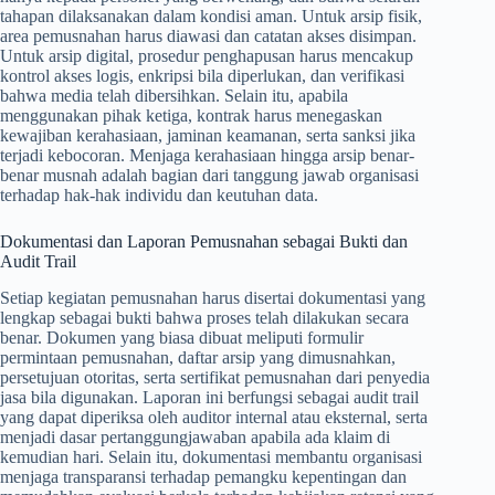
tahapan dilaksanakan dalam kondisi aman. Untuk arsip fisik,
area pemusnahan harus diawasi dan catatan akses disimpan.
Untuk arsip digital, prosedur penghapusan harus mencakup
kontrol akses logis, enkripsi bila diperlukan, dan verifikasi
bahwa media telah dibersihkan. Selain itu, apabila
menggunakan pihak ketiga, kontrak harus menegaskan
kewajiban kerahasiaan, jaminan keamanan, serta sanksi jika
terjadi kebocoran. Menjaga kerahasiaan hingga arsip benar-
benar musnah adalah bagian dari tanggung jawab organisasi
terhadap hak-hak individu dan keutuhan data.
Dokumentasi dan Laporan Pemusnahan sebagai Bukti dan
Audit Trail
Setiap kegiatan pemusnahan harus disertai dokumentasi yang
lengkap sebagai bukti bahwa proses telah dilakukan secara
benar. Dokumen yang biasa dibuat meliputi formulir
permintaan pemusnahan, daftar arsip yang dimusnahkan,
persetujuan otoritas, serta sertifikat pemusnahan dari penyedia
jasa bila digunakan. Laporan ini berfungsi sebagai audit trail
yang dapat diperiksa oleh auditor internal atau eksternal, serta
menjadi dasar pertanggungjawaban apabila ada klaim di
kemudian hari. Selain itu, dokumentasi membantu organisasi
menjaga transparansi terhadap pemangku kepentingan dan