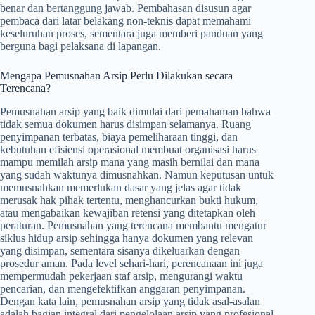
benar dan bertanggung jawab. Pembahasan disusun agar
pembaca dari latar belakang non-teknis dapat memahami
keseluruhan proses, sementara juga memberi panduan yang
berguna bagi pelaksana di lapangan.
Mengapa Pemusnahan Arsip Perlu Dilakukan secara
Terencana?
Pemusnahan arsip yang baik dimulai dari pemahaman bahwa
tidak semua dokumen harus disimpan selamanya. Ruang
penyimpanan terbatas, biaya pemeliharaan tinggi, dan
kebutuhan efisiensi operasional membuat organisasi harus
mampu memilah arsip mana yang masih bernilai dan mana
yang sudah waktunya dimusnahkan. Namun keputusan untuk
memusnahkan memerlukan dasar yang jelas agar tidak
merusak hak pihak tertentu, menghancurkan bukti hukum,
atau mengabaikan kewajiban retensi yang ditetapkan oleh
peraturan. Pemusnahan yang terencana membantu mengatur
siklus hidup arsip sehingga hanya dokumen yang relevan
yang disimpan, sementara sisanya dikeluarkan dengan
prosedur aman. Pada level sehari-hari, perencanaan ini juga
mempermudah pekerjaan staf arsip, mengurangi waktu
pencarian, dan mengefektifkan anggaran penyimpanan.
Dengan kata lain, pemusnahan arsip yang tidak asal-asalan
adalah bagian integral dari pengelolaan arsip yang profesional.