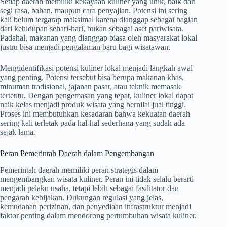
Setiap daerah memiliki kekayaan kuliner yang unik, baik dari
segi rasa, bahan, maupun cara penyajian. Potensi ini sering
kali belum tergarap maksimal karena dianggap sebagai bagian
dari kehidupan sehari-hari, bukan sebagai aset pariwisata.
Padahal, makanan yang dianggap biasa oleh masyarakat lokal
justru bisa menjadi pengalaman baru bagi wisatawan.
Mengidentifikasi potensi kuliner lokal menjadi langkah awal
yang penting. Potensi tersebut bisa berupa makanan khas,
minuman tradisional, jajanan pasar, atau teknik memasak
tertentu. Dengan pengemasan yang tepat, kuliner lokal dapat
naik kelas menjadi produk wisata yang bernilai jual tinggi.
Proses ini membutuhkan kesadaran bahwa kekuatan daerah
sering kali terletak pada hal-hal sederhana yang sudah ada
sejak lama.
Peran Pemerintah Daerah dalam Pengembangan
Pemerintah daerah memiliki peran strategis dalam
mengembangkan wisata kuliner. Peran ini tidak selalu berarti
menjadi pelaku usaha, tetapi lebih sebagai fasilitator dan
pengarah kebijakan. Dukungan regulasi yang jelas,
kemudahan perizinan, dan penyediaan infrastruktur menjadi
faktor penting dalam mendorong pertumbuhan wisata kuliner.