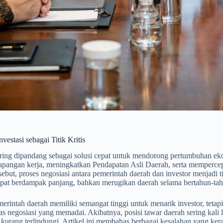
nvestasi sebagai Titik Kritis
sering dipandang sebagai solusi cepat untuk mendorong pertumbuhan ek
pangan kerja, meningkatkan Pendapatan Asli Daerah, serta mempercep
sebut, proses negosiasi antara pemerintah daerah dan investor menjadi t
dapat berdampak panjang, bahkan merugikan daerah selama bertahun-tah
rintah daerah memiliki semangat tinggi untuk menarik investor, tetapi
as negosiasi yang memadai. Akibatnya, posisi tawar daerah sering kali
kurang terlindungi. Artikel ini membahas berbagai kesalahan yang kera