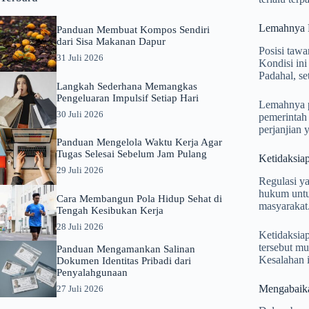
Lemahnya P
Panduan Membuat Kompos Sendiri
dari Sisa Makanan Dapur
Posisi tawa
31 Juli 2026
Kondisi ini
Padahal, se
Langkah Sederhana Memangkas
Pengeluaran Impulsif Setiap Hari
Lemahnya p
30 Juli 2026
pemerintah 
perjanjian 
Panduan Mengelola Waktu Kerja Agar
Tugas Selesai Sebelum Jam Pulang
Ketidaksia
29 Juli 2026
Regulasi ya
hukum untu
Cara Membangun Pola Hidup Sehat di
masyarakat.
Tengah Kesibukan Kerja
28 Juli 2026
Ketidaksiap
tersebut mu
Panduan Mengamankan Salinan
Kesalahan 
Dokumen Identitas Pribadi dari
Penyalahgunaan
Mengabaik
27 Juli 2026