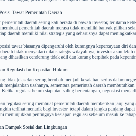
osisi Tawar Pemerintah Daerah
r pemerintah daerah sering kali berada di bawah investor, terutama ket
 membuat pemerintah daerah merasa tidak memiliki banyak pilihan selai
tiap daerah memiliki nilai strategis yang seharusnya dapat meningkatka
osisi tawar biasanya dipengaruhi oleh kurangnya kepercayaan diri da
daerah tidak menyadari nilai strategis wilayahnya, investor akan lebi
yang dihasilkan cenderung tidak adil dan kurang berpihak pada kepenti
pan Regulasi dan Kepastian Hukum
ng tidak jelas dan sering berubah menjadi kesalahan serius dalam nego
k menjalankan usahanya, sementara pemerintah daerah membutuhkan a
 Ketika regulasi belum siap atau saling bertentangan, negosiasi menjad
an regulasi sering membuat pemerintah daerah memberikan janji yang s
ngkin terlihat menarik bagi investor, tetapi dalam jangka panjang dap
ini menunjukkan pentingnya kesiapan regulasi sebelum masuk ke tahap 
an Dampak Sosial dan Lingkungan