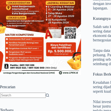
dengan inve
lapangan.
Kurangnya 
Salah satu 
sering data
ekonomi dan
bernegosias
Tanpa data
peluang. Pa
penting seb
seimbang d
Fokus Berl
Kesalahan l
Pencarian
sering dija
seperti kua
No
Nilai inves
results
besar justr
Terbaru
terlalu ter