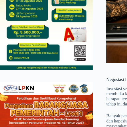
Negosiasi I
Investasi 
membuka la
harapan ter
tahap ini 
Banyak peme
dan kapasit
masyarakat 