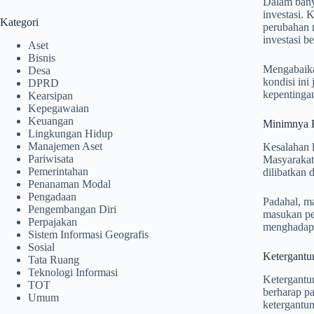
Dalam bany
investasi. 
Kategori
perubahan m
investasi be
Aset
Bisnis
Mengabaika
Desa
kondisi in
DPRD
kepentinga
Kearsipan
Kepegawaian
Keuangan
Minimnya K
Lingkungan Hidup
Manajemen Aset
Kesalahan l
Pariwisata
Masyarakat 
Pemerintahan
dilibatkan 
Penanaman Modal
Pengadaan
Padahal, ma
Pengembangan Diri
masukan pe
Perpajakan
menghadapi 
Sistem Informasi Geografis
Sosial
Ketergantu
Tata Ruang
Teknologi Informasi
Ketergantun
TOT
berharap p
Umum
ketergantun