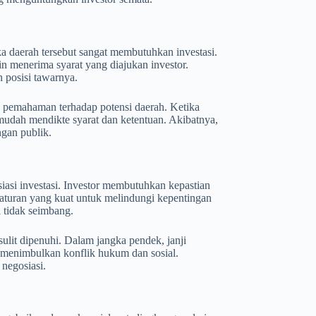
ika daerah tersebut sangat membutuhkan investasi.
n menerima syarat yang diajukan investor.
n posisi tawarnya.
n pemahaman terhadap potensi daerah. Ketika
h mudah mendikte syarat dan ketentuan. Akibatnya,
ngan publik.
siasi investasi. Investor membutuhkan kepastian
turan yang kuat untuk melindungi kepentingan
i tidak seimbang.
ulit dipenuhi. Dalam jangka pendek, janji
at menimbulkan konflik hukum dan sosial.
negosiasi.