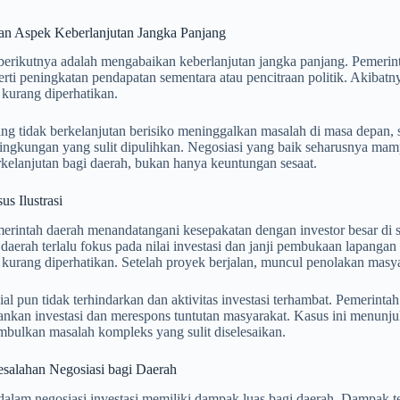
n Aspek Keberlanjutan Jangka Panjang
erikutnya adalah mengabaikan keberlanjutan jangka panjang. Pemerint
rti peningkatan pendapatan sementara atau pencitraan politik. Akibatny
kurang diperhatikan.
ang tidak berkelanjutan berisiko meninggalkan masalah di masa depan, s
lingkungan yang sulit dipulihkan. Negosiasi yang baik seharusnya m
kelanjutan bagi daerah, bukan hanya keuntungan sesaat.
s Ilustrasi
rintah daerah menandatangani kesepakatan dengan investor besar di sek
daerah terlalu fokus pada nilai investasi dan janji pembukaan lapangan
kurang diperhatikan. Setelah proyek berjalan, muncul penolakan masy
ial pun tidak terhindarkan dan aktivitas investasi terhambat. Pemerinta
nkan investasi dan merespons tuntutan masyarakat. Kasus ini menunj
mbulkan masalah kompleks yang sulit diselesaikan.
alahan Negosiasi bagi Daerah
alam negosiasi investasi memiliki dampak luas bagi daerah. Dampak t