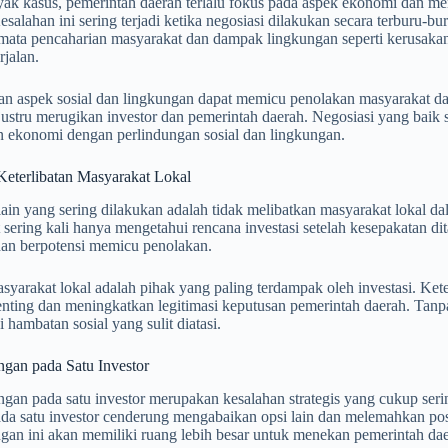
ak kasus, pemerintah daerah terlalu fokus pada aspek ekonomi dan men
Kesalahan ini sering terjadi ketika negosiasi dilakukan secara terburu-
ata pencaharian masyarakat dan dampak lingkungan seperti kerusakan e
rjalan.
n aspek sosial dan lingkungan dapat memicu penolakan masyarakat da
i justru merugikan investor dan pemerintah daerah. Negosiasi yang b
n ekonomi dengan perlindungan sosial dan lingkungan.
eterlibatan Masyarakat Lokal
ain yang sering dilakukan adalah tidak melibatkan masyarakat lokal da
sering kali hanya mengetahui rencana investasi setelah kesepakatan di
dan berpotensi memicu penolakan.
syarakat lokal adalah pihak yang paling terdampak oleh investasi. Ke
nting dan meningkatkan legitimasi keputusan pemerintah daerah. Tanpa
hambatan sosial yang sulit diatasi.
ngan pada Satu Investor
gan pada satu investor merupakan kesalahan strategis yang cukup serin
ada satu investor cenderung mengabaikan opsi lain dan melemahkan pos
gan ini akan memiliki ruang lebih besar untuk menekan pemerintah dae