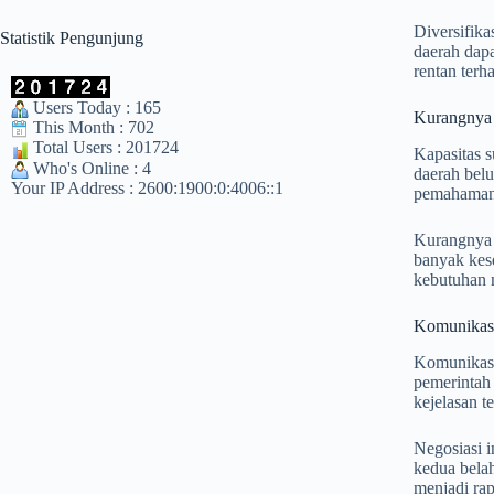
Diversifika
Statistik Pengunjung
daerah dap
rentan terh
Users Today : 165
Kurangnya 
This Month : 702
Total Users : 201724
Kapasitas s
Who's Online : 4
daerah bel
Your IP Address : 2600:1900:0:4006::1
pemahaman l
Kurangnya k
banyak kese
kebutuhan m
Komunikasi
Komunikasi 
pemerintah 
kejelasan t
Negosiasi i
kedua belah
menjadi ra