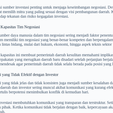
si sumber investasi penting untuk menjaga keseimbangan negosiasi. De
at memilih mitra yang paling sesuai dengan visi pembangunan daerah. 
adap tekanan dan risiko kegagalan investasi.
Kapasitas Tim Negosiasi
umber daya manusia dalam tim negosiasi sering menjadi faktor penent
um memiliki tim negosiasi yang benar-benar kompeten dan berpengala
intas bidang, mulai dari hukum, ekonomi, hingga aspek teknis sektor t
apasitas ini membuat pemerintah daerah kesulitan memahami implikasi d
pakatan yang merugikan daerah baru disadari setelah perjanjian berjal
endesak agar pemerintah daerah tidak selalu berada pada posisi yang 
 yang Tidak Efektif dengan Investor
yang tidak jelas dan tidak konsisten juga menjadi sumber kesalahan da
daerah dan investor sering muncul akibat komunikasi yang kurang efekt
ertulis berpotensi menimbulkan konflik di kemudian hari.
nvestasi membutuhkan komunikasi yang transparan dan terstruktur. Set
 pihak. Ketika komunikasi tidak berjalan dengan baik, kepercayaan ak
puh.