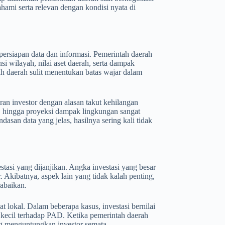
hami serta relevan dengan kondisi nyata di
persiapan data dan informasi. Pemerintah daerah
 wilayah, nilai aset daerah, serta dampak
ah daerah sulit menentukan batas wajar dalam
an investor dengan alasan takut kehilangan
ur, hingga proyeksi dampak lingkungan sangat
asan data yang jelas, hasilnya sering kali tidak
estasi yang dijanjikan. Angka investasi yang besar
. Akibatnya, aspek lain yang tidak kalah penting,
rabaikan.
t lokal. Dalam beberapa kasus, investasi bernilai
 kecil terhadap PAD. Ketika pemerintah daerah
ng menguntungkan investor semata.