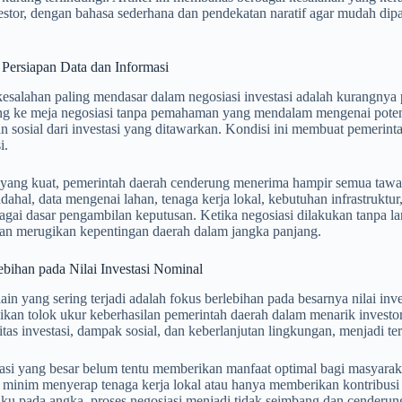
stor, dengan bahasa sederhana dan pendekatan naratif agar mudah dipa
Persiapan Data dan Informasi
kesalahan paling mendasar dalam negosiasi investasi adalah kurangnya 
ng ke meja negosiasi tanpa pemahaman yang mendalam mengenai potensi
 sosial dari investasi yang ditawarkan. Kondisi ini membuat pemerint
i.
 yang kuat, pemerintah daerah cenderung menerima hampir semua tawar
dahal, data mengenai lahan, tenaga kerja lokal, kebutuhan infrastrukt
agai dasar pengambilan keputusan. Ketika negosiasi dilakukan tanpa land
an merugikan kepentingan daerah dalam jangka panjang.
ebihan pada Nilai Investasi Nominal
ain yang sering terjadi adalah fokus berlebihan pada besarnya nilai inv
dikan tolok ukur keberhasilan pemerintah daerah dalam menarik investor
litas investasi, dampak sosial, dan keberlanjutan lingkungan, menjadi te
tasi yang besar belum tentu memberikan manfaat optimal bagi masyaraka
u minim menyerap tenaga kerja lokal atau hanya memberikan kontribusi
paku pada angka, proses negosiasi menjadi tidak seimbang dan cenderu