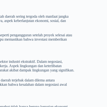
ah daerah sering tergoda oleh manfaat jangka
a, aspek keberlanjutan ekonomi, sosial, dan
eperti pengangguran setelah proyek selesai atau
ampu memastikan bahwa investasi memberikan
tor industri ekstraktif. Dalam negosiasi,
 kerja. Aspek lingkungan dan keterlibatan
arakat akibat dampak lingkungan yang signifikan.
h daerah terjebak dalam dilema antara
ukkan bahwa kesalahan dalam negosiasi awal
ersebut tidak hanya berupa kerugian ekonomi,