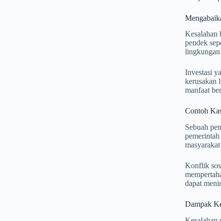
Mengabaika
Kesalahan b
pendek sepe
lingkungan 
Investasi y
kerusakan 
manfaat ber
Contoh Kasu
Sebuah peme
pemerintah 
masyarakat 
Konflik sos
mempertaha
dapat meni
Dampak Kes
Kesalahan d