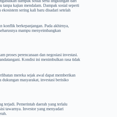
gabaikan dampak sosial serta lingkungan dari
buru tanpa kajian mendalam. Dampak sosial seperti
kosistem sering kali baru disadari setelah
n konflik berkepanjangan. Pada akhirnya,
aik seharusnya mampu menyeimbangkan
lam proses perencanaan dan negosiasi investasi.
tandatangani. Kondisi ini menimbulkan rasa tidak
terlibatan mereka sejak awal dapat memberikan
 dukungan masyarakat, investasi berisiko
g terjadi. Pemerintah daerah yang terlalu
isi tawarnya. Investor yang menyadari
rah.