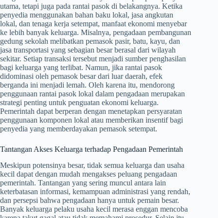
utama, tetapi juga pada rantai pasok di belakangnya. Ketika
penyedia menggunakan bahan baku lokal, jasa angkutan
lokal, dan tenaga kerja setempat, manfaat ekonomi menyebar
ke lebih banyak keluarga. Misalnya, pengadaan pembangunan
gedung sekolah melibatkan pemasok pasir, batu, kayu, dan
jasa transportasi yang sebagian besar berasal dari wilayah
sekitar. Setiap transaksi tersebut menjadi sumber penghasilan
bagi keluarga yang terlibat. Namun, jika rantai pasok
didominasi oleh pemasok besar dari luar daerah, efek
berganda ini menjadi lemah. Oleh karena itu, mendorong
penggunaan rantai pasok lokal dalam pengadaan merupakan
strategi penting untuk penguatan ekonomi keluarga.
Pemerintah dapat berperan dengan menetapkan persyaratan
penggunaan komponen lokal atau memberikan insentif bagi
penyedia yang memberdayakan pemasok setempat.
Tantangan Akses Keluarga terhadap Pengadaan Pemerintah
Meskipun potensinya besar, tidak semua keluarga dan usaha
kecil dapat dengan mudah mengakses peluang pengadaan
pemerintah. Tantangan yang sering muncul antara lain
keterbatasan informasi, kemampuan administrasi yang rendah,
dan persepsi bahwa pengadaan hanya untuk pemain besar.
Banyak keluarga pelaku usaha kecil merasa enggan mencoba
karena takut gagal atau tidak memahami prosedur. Selain itu,