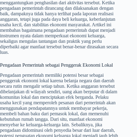
menggantungkan penghasilan dari aktivitas tersebut. Ketika
pengadaan pemerintah dirancang dan dilaksanakan dengan
baik, dampaknya tidak hanya terlihat pada laporan realisasi
anggaran, tetapi juga pada daya beli keluarga, keberlanjutan
usaha kecil, dan stabilitas ekonomi masyarakat. Artikel ini
membahas bagaimana pengadaan pemerintah dapat menjadi
instrumen nyata dalam memperkuat ekonomi keluarga,
sekaligus mengulas tantangan dan praktik yang perlu
diperbaiki agar manfaat tersebut benar-benar dirasakan secara
luas.
Pengadaan Pemerintah sebagai Penggerak Ekonomi Lokal
Pengadaan pemerintah memiliki potensi besar sebagai
penggerak ekonomi lokal karena belanja negara dan daerah
secara rutin mengalir setiap tahun. Ketika anggaran tersebut
dibelanjakan di wilayah sendiri, uang akan berputar di dalam
komunitas lokal dan menciptakan efek berganda. Pelaku
usaha kecil yang memperoleh pesanan dari pemerintah akan
menggunakan pendapatannya untuk membayar pekerja,
membeli bahan baku dari pemasok lokal, dan memenuhi
kebutuhan rumah tangga. Dari situ, manfaat ekonomi
menyebar ke keluarga-keluarga lain. Sebaliknya, jika
pengadaan didominasi oleh penyedia besar dari luar daerah,
potensi penguatan ekonomi keluarga lokal menjadi jauh lebih