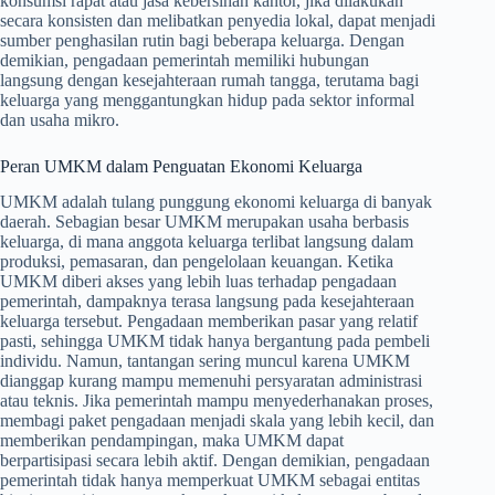
konsumsi rapat atau jasa kebersihan kantor, jika dilakukan
secara konsisten dan melibatkan penyedia lokal, dapat menjadi
sumber penghasilan rutin bagi beberapa keluarga. Dengan
demikian, pengadaan pemerintah memiliki hubungan
langsung dengan kesejahteraan rumah tangga, terutama bagi
keluarga yang menggantungkan hidup pada sektor informal
dan usaha mikro.
Peran UMKM dalam Penguatan Ekonomi Keluarga
UMKM adalah tulang punggung ekonomi keluarga di banyak
daerah. Sebagian besar UMKM merupakan usaha berbasis
keluarga, di mana anggota keluarga terlibat langsung dalam
produksi, pemasaran, dan pengelolaan keuangan. Ketika
UMKM diberi akses yang lebih luas terhadap pengadaan
pemerintah, dampaknya terasa langsung pada kesejahteraan
keluarga tersebut. Pengadaan memberikan pasar yang relatif
pasti, sehingga UMKM tidak hanya bergantung pada pembeli
individu. Namun, tantangan sering muncul karena UMKM
dianggap kurang mampu memenuhi persyaratan administrasi
atau teknis. Jika pemerintah mampu menyederhanakan proses,
membagi paket pengadaan menjadi skala yang lebih kecil, dan
memberikan pendampingan, maka UMKM dapat
berpartisipasi secara lebih aktif. Dengan demikian, pengadaan
pemerintah tidak hanya memperkuat UMKM sebagai entitas