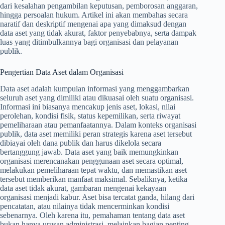
dari kesalahan pengambilan keputusan, pemborosan anggaran,
hingga persoalan hukum. Artikel ini akan membahas secara
naratif dan deskriptif mengenai apa yang dimaksud dengan
data aset yang tidak akurat, faktor penyebabnya, serta dampak
luas yang ditimbulkannya bagi organisasi dan pelayanan
publik.
Pengertian Data Aset dalam Organisasi
Data aset adalah kumpulan informasi yang menggambarkan
seluruh aset yang dimiliki atau dikuasai oleh suatu organisasi.
Informasi ini biasanya mencakup jenis aset, lokasi, nilai
perolehan, kondisi fisik, status kepemilikan, serta riwayat
pemeliharaan atau pemanfaatannya. Dalam konteks organisasi
publik, data aset memiliki peran strategis karena aset tersebut
dibiayai oleh dana publik dan harus dikelola secara
bertanggung jawab. Data aset yang baik memungkinkan
organisasi merencanakan penggunaan aset secara optimal,
melakukan pemeliharaan tepat waktu, dan memastikan aset
tersebut memberikan manfaat maksimal. Sebaliknya, ketika
data aset tidak akurat, gambaran mengenai kekayaan
organisasi menjadi kabur. Aset bisa tercatat ganda, hilang dari
pencatatan, atau nilainya tidak mencerminkan kondisi
sebenarnya. Oleh karena itu, pemahaman tentang data aset
bukan hanya urusan administrasi, melainkan bagian penting