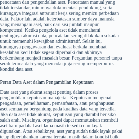
pencatatan dan pengendalian aset. Pencatatan manual yang
tidak terstandar, minimnya dokumentasi pendukung, serta
kurangnya integrasi antarunit kerja sering memicu perbedaan
data. Faktor lain adalah keterbatasan sumber daya manusia
yang menangani aset, baik dari sisi jumlah maupun
kompetensi. Ketika pengelola aset tidak memahami
pentingnya akurasi data, pencatatan sering dilakukan sekadar
untuk memenuhi kewajiban administratif. Selain itu,
kurangnya pengawasan dan evaluasi berkala membuat
kesalahan kecil tidak segera diperbaiki dan akhirnya
berkembang menjadi masalah besar. Pergantian personel tanpa
serah terima data yang memadai juga sering memperburuk
kondisi data aset.
Peran Data Aset dalam Pengambilan Keputusan
Data aset yang akurat sangat penting dalam proses
pengambilan keputusan manajerial. Keputusan mengenai
pengadaan, pemeliharaan, pemanfaatan, atau penghapusan
aset semuanya bergantung pada kualitas data yang tersedia.
Jika data aset tidak akurat, keputusan yang diambil berisiko
salah arah. Misalnya, organisasi dapat memutuskan membeli
aset baru padahal aset lama masih tersedia dan layak
digunakan. Atau sebaliknya, aset yang sudah tidak layak pakai
tetap dipertahankan karena tercatat masih dalam kondisi baik.