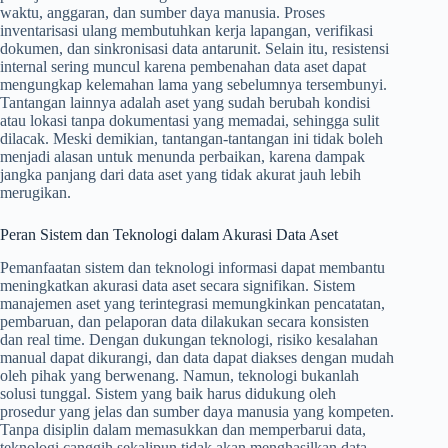
waktu, anggaran, dan sumber daya manusia. Proses
inventarisasi ulang membutuhkan kerja lapangan, verifikasi
dokumen, dan sinkronisasi data antarunit. Selain itu, resistensi
internal sering muncul karena pembenahan data aset dapat
mengungkap kelemahan lama yang sebelumnya tersembunyi.
Tantangan lainnya adalah aset yang sudah berubah kondisi
atau lokasi tanpa dokumentasi yang memadai, sehingga sulit
dilacak. Meski demikian, tantangan-tantangan ini tidak boleh
menjadi alasan untuk menunda perbaikan, karena dampak
jangka panjang dari data aset yang tidak akurat jauh lebih
merugikan.
Peran Sistem dan Teknologi dalam Akurasi Data Aset
Pemanfaatan sistem dan teknologi informasi dapat membantu
meningkatkan akurasi data aset secara signifikan. Sistem
manajemen aset yang terintegrasi memungkinkan pencatatan,
pembaruan, dan pelaporan data dilakukan secara konsisten
dan real time. Dengan dukungan teknologi, risiko kesalahan
manual dapat dikurangi, dan data dapat diakses dengan mudah
oleh pihak yang berwenang. Namun, teknologi bukanlah
solusi tunggal. Sistem yang baik harus didukung oleh
prosedur yang jelas dan sumber daya manusia yang kompeten.
Tanpa disiplin dalam memasukkan dan memperbarui data,
teknologi canggih sekalipun tidak akan menghasilkan data